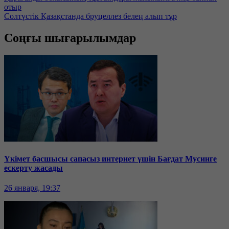
отыр
Солтүстік Қазақстанда бруцеллез белең алып тұр
Соңғы шығарылымдар
Үкімет басшысы сапасыз интернет үшін Бағдат Мусинге
ескерту жасады
26 января, 19:37