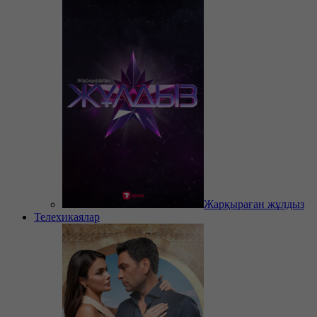
Жарқыраған жұлдыз
Телехикаялар