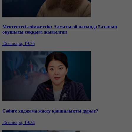
Мектептегі әлімжеттік: Алматы облысында 5-сынып
оқушысы соққыға жығылған
26 января, 19:35
Сәбиге хиджама жасау қаншалықты дұрыс?
26 января, 19:34