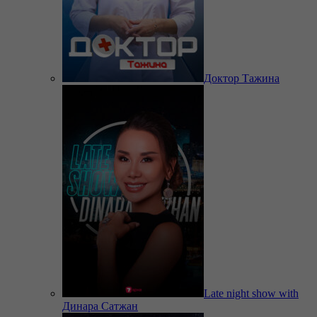
Доктор Тажина
Late night show with
Динара Сатжан