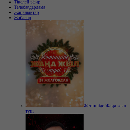
Тікелей эфир
Телебағдарлама
Жаңалықтар
Жобалар
Жетіншіде Жаңа жыл
түні