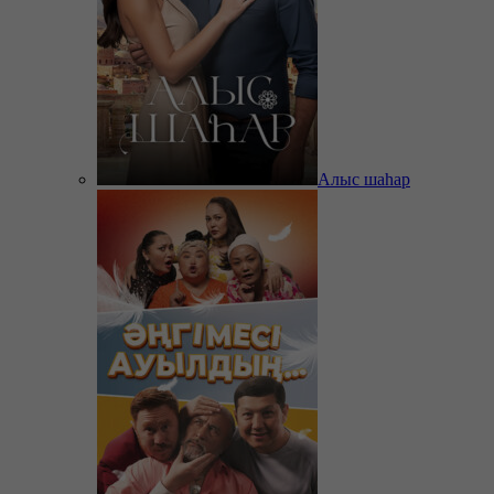
Алыс шаһар