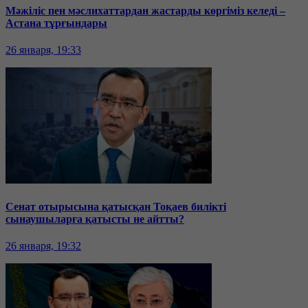
Мәжіліс пен мәслихаттардан жастарды көргіміз келеді –
Астана тұрғындары
26 января, 19:33
Сенат отырысына қатысқан Тоқаев билікті
сынаушыларға қатысты не айтты?
26 января, 19:32