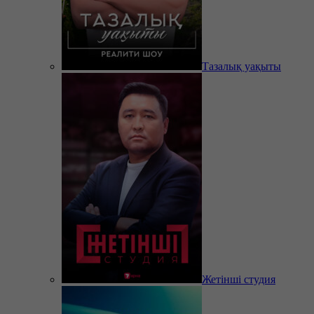
Тазалық уақыты
Жетінші студия