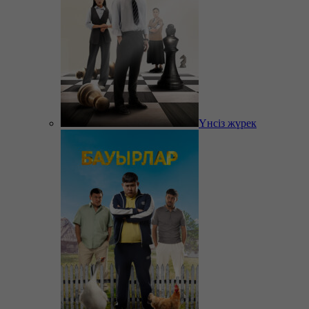
Үнсіз жүрек