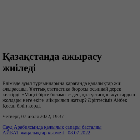
Қазақстанда ажырасу
жиіледі
Елімізде ауыл тұрғындарына қарағанда қалалықтар жиі
ажырасады. Ұлттық статистика бюросы осындай дерек
келтірді. «Мәңгі бірге боламыз» деп, қол ұстасқан жұптардың
жолдары неге екіге айырылып жатыр? Әріптесіміз Айбек
Қосан біліп көрді.
Четверг, 07 июля 2022, 19:37
Сауд Арабиясында қажылық сапары басталды
АЙБАТ жаңалықтар қызметі | 08.07.2022