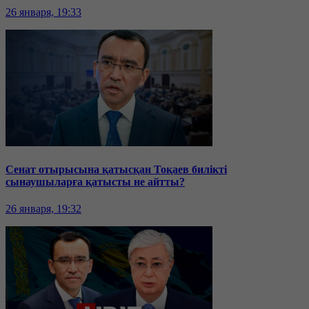
26 января, 19:33
Сенат отырысына қатысқан Тоқаев билікті
сынаушыларға қатысты не айтты?
26 января, 19:32