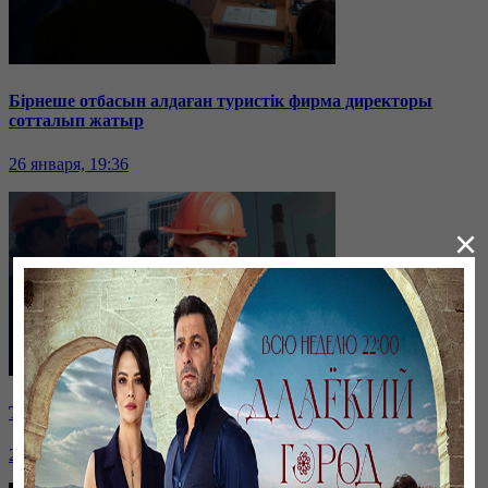
Бірнеше отбасын алдаған туристік фирма директоры
сотталып жатыр
26 января, 19:36
×
Таразда ТЭЦ қызметкерлері жалақы көтеруді талап етті
26 января, 19:36