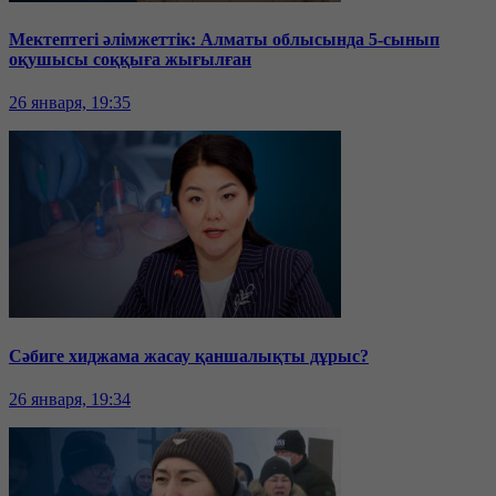
Мектептегі әлімжеттік: Алматы облысында 5-сынып
оқушысы соққыға жығылған
26 января, 19:35
Сәбиге хиджама жасау қаншалықты дұрыс?
26 января, 19:34