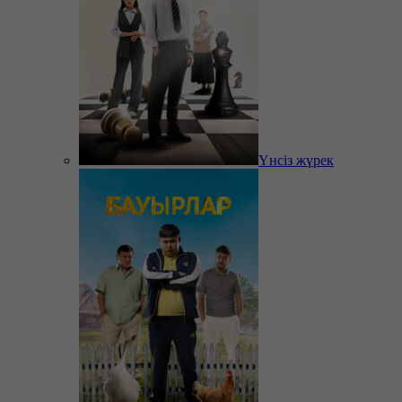
Үнсіз жүрек