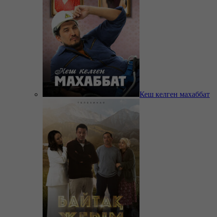
Кеш келген махаббат