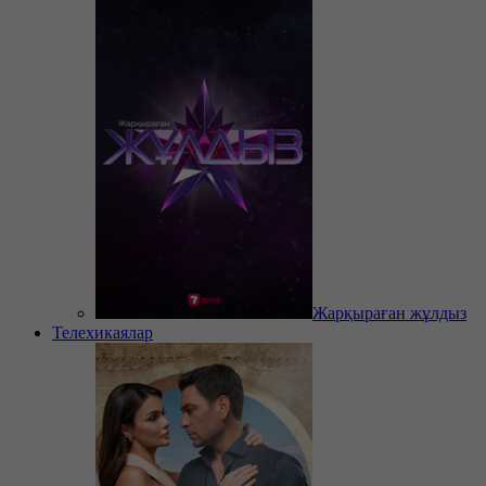
Жарқыраған жұлдыз
Телехикаялар