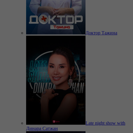
Доктор Тажина
Late night show with
Динара Сатжан