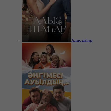
Алыс шаһар