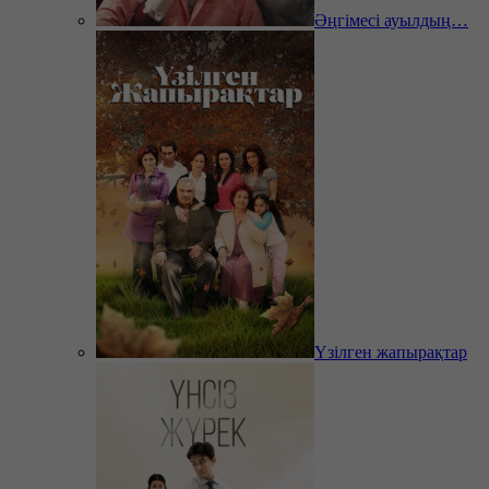
Әңгімесі ауылдың…
Үзілген жапырақтар