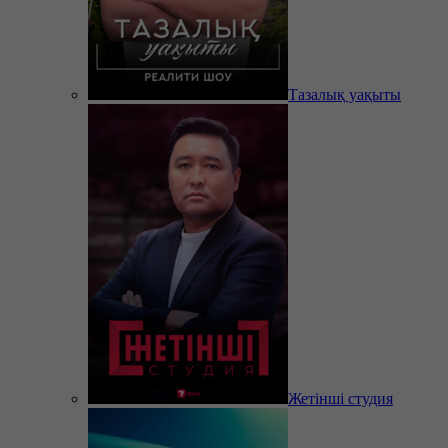
Тазалық уақыты
Жетінші студия