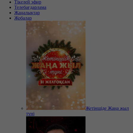
Тікелей эфир
Телебағдарлама
Жаңалықтар
Жобалар
Жетіншіде Жаңа жыл
түні