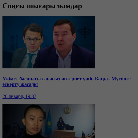
Соңғы шығарылымдар
Үкімет басшысы сапасыз интернет үшін Бағдат Мусинге
ескерту жасады
26 января, 19:37