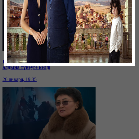
Баспанасын ала алмай жүрген бір топ шымкенттік әкімдік
алдына түнеуге келді
26 января, 19:35