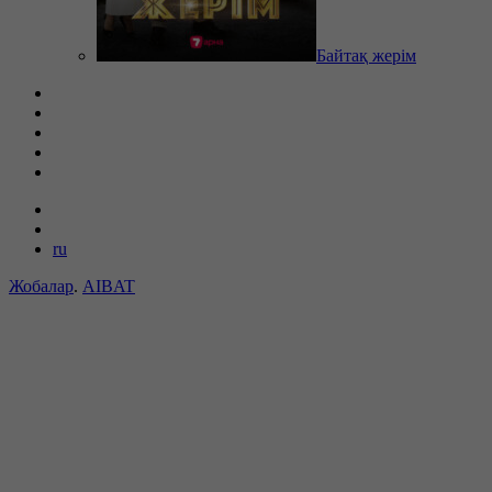
Байтақ жерім
ru
Жобалар
.
AIBAT