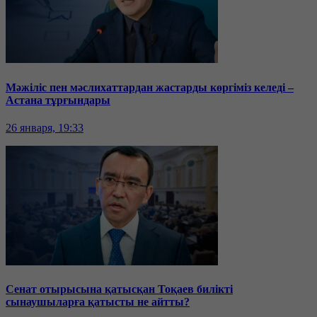
Мәжіліс пен мәслихаттардан жастарды көргіміз келеді –
Астана тұрғындары
26 января, 19:33
Сенат отырысына қатысқан Тоқаев билікті
сынаушыларға қатысты не айтты?