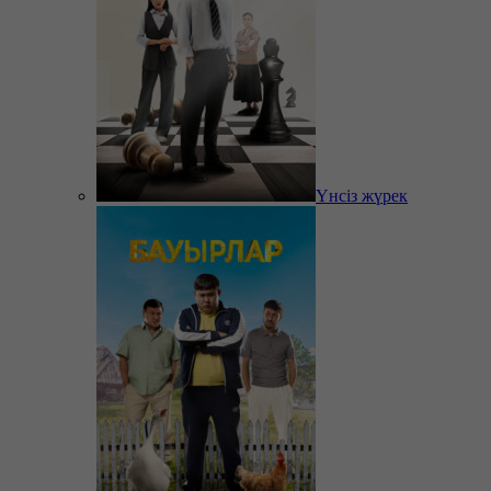
Үнсіз жүрек