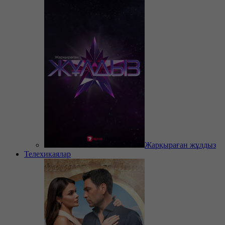
Жарқыраған жұлдыз
Телехикаялар