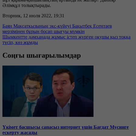
Әлімқұл толықтырады.
Вторник, 12 июля 2022, 19:31
Баян Мақсатқызының экс-күйеуі Бақытбек Есентаев
мерзімінен бұрын босап шығуы мүмкін
Шымкентте дәмханада жұмыс істеп жүрген оқушы қыз тоққа
түсіп, көз жұмды
Соңғы шығарылымдар
Үкімет басшысы сапасыз интернет үшін Бағдат Мусинге
ескерту жасады