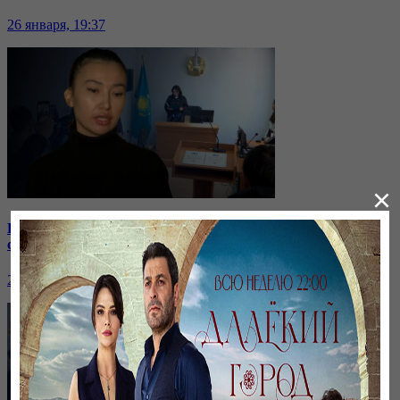
26 января, 19:37
×
Бірнеше отбасын алдаған туристік фирма директоры
сотталып жатыр
26 января, 19:36