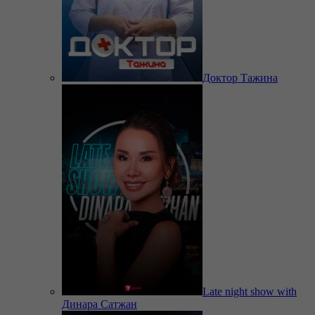
Доктор Тажина
Late night show with
Динара Сатжан