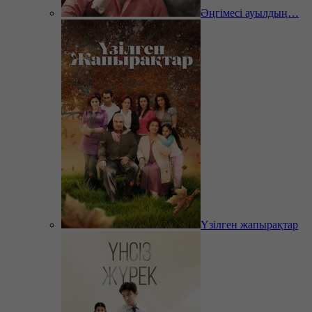
Әңгімесі ауылдың…
Үзілген жапырақтар