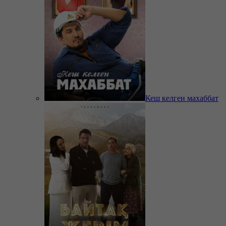
Кеш келген махаббат