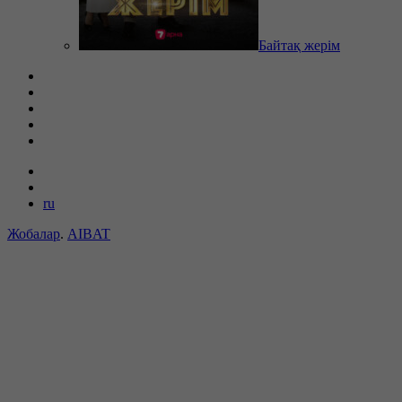
Байтақ жерім
ru
Жобалар
.
AIBAT