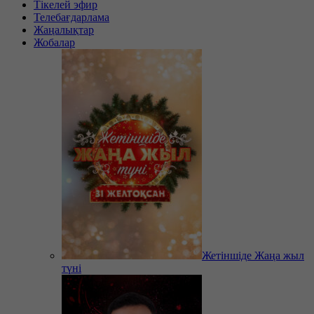
Тікелей эфир
Телебағдарлама
Жаңалықтар
Жобалар
Жетіншіде Жаңа жыл
түні