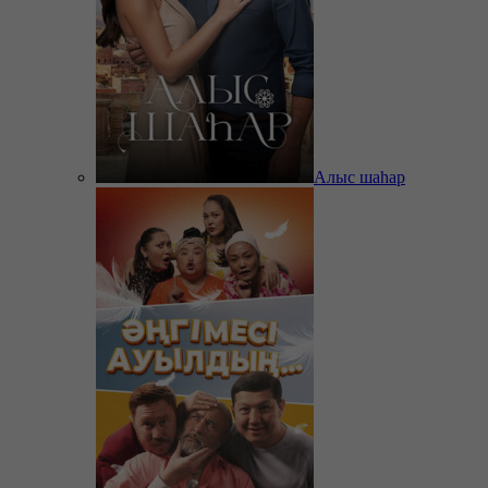
Алыс шаһар