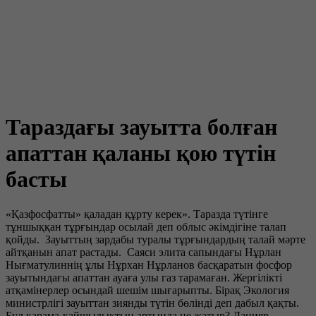
Тараздағы зауытта болған
апаттан қаланы қою түтін
басты
«Қазфосфатты» қаладан құрту керек». Таразда түтінге
тұншыққан тұрғындар осылай деп облыс әкімдігіне талап
қойды. Зауыттың зардабы туралы тұрғындардың талай мәрте
айтқанын апат растады. Саяси элита сапындағы Нұрлан
Нығматулиннің ұлы Нұрхан Нұрланов басқаратын фосфор
зауытындағы апаттан ауаға улы газ тарамаған. Жергілікті
атқамінерлер осындай шешім шығарыпты. Бірақ Экология
министрлігі зауыттан зиянды түтін бөлінді деп дабыл қақты.
Бұл қарама-қайшылықтың артында не жатыр? Данияр