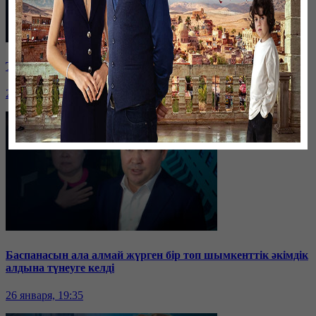
Таразда ТЭЦ қызметкерлері жалақы көтеруді талап етті
26 января, 19:36
Баспанасын ала алмай жүрген бір топ шымкенттік әкімдік
алдына түнеуге келді
26 января, 19:35