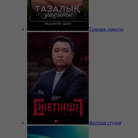
Тазалық уақыты
Жетінші студия