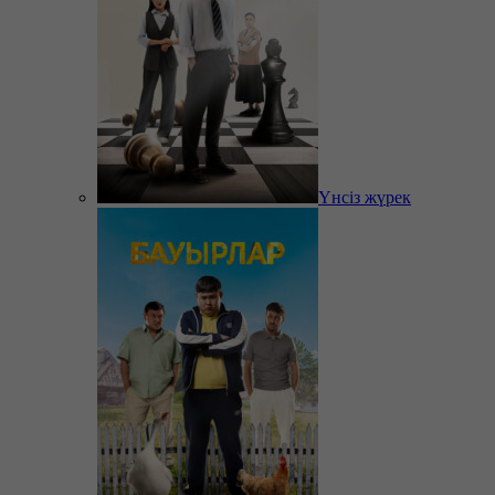
Үнсіз жүрек