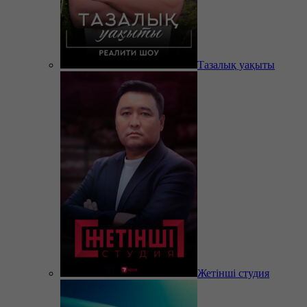
Тазалық уақыты
Жетінші студия