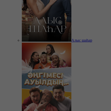
Алыс шаһар