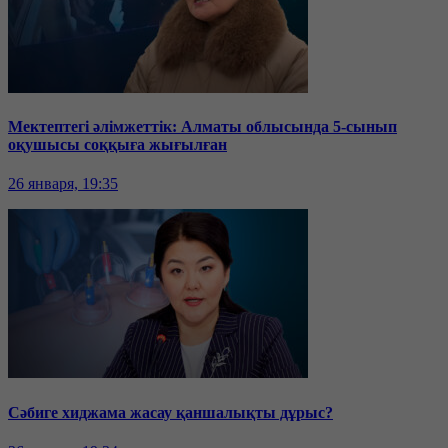
Мектептегі әлімжеттік: Алматы облысында 5-сынып
оқушысы соққыға жығылған
26 января, 19:35
Сәбиге хиджама жасау қаншалықты дұрыс?