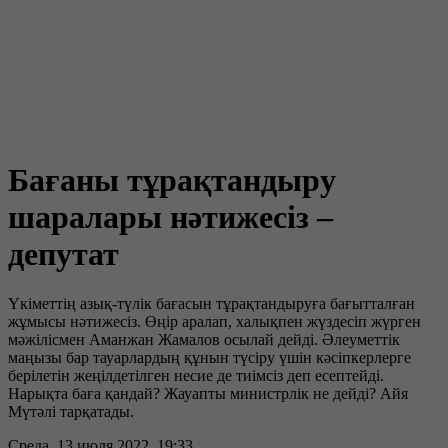
Бағаны тұрақтандыру
шаралары нәтижесіз –
депутат
Үкіметтің азық-түлік бағасын тұрақтандыруға бағытталған
жұмысы нәтижесіз. Өңір аралап, халықпен жүздесіп жүрген
мәжілісмен Аманжан Жамалов осылай дейді. Әлеуметтік
маңызы бар тауарлардың құнын түсіру үшін кәсіпкерлерге
берілетін жеңілдетілген несие де тиімсіз деп есептейді.
Нарықта баға қандай? Жауапты министрлік не дейді? Айя
Мүтәлі тарқатады.
Среда, 13 июля 2022, 19:33