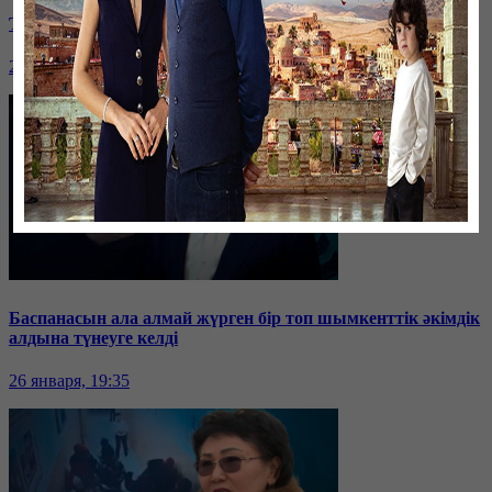
Таразда ТЭЦ қызметкерлері жалақы көтеруді талап етті
26 января, 19:36
Баспанасын ала алмай жүрген бір топ шымкенттік әкімдік
алдына түнеуге келді
26 января, 19:35