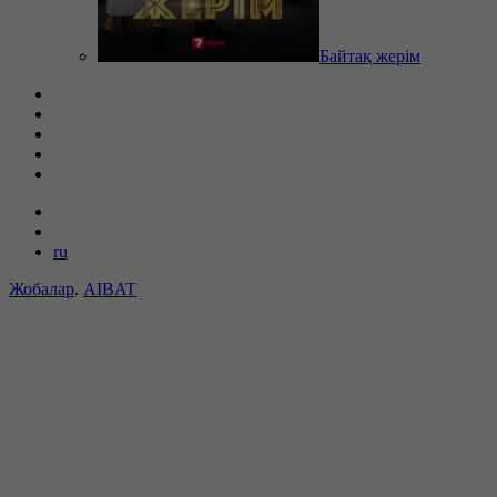
Байтақ жерім
ru
Жобалар
.
AIBAT