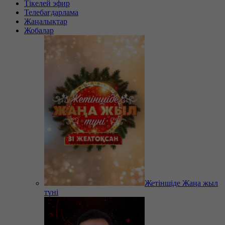
Тікелей эфир
Телебағдарлама
Жаңалықтар
Жобалар
Жетіншіде Жаңа жыл
түні