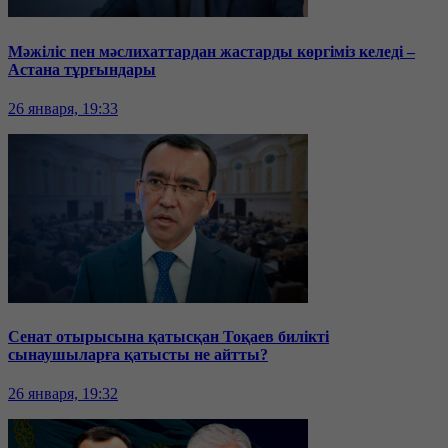
Мәжіліс пен мәслихаттардан жастарды көргіміз келеді –
Астана тұрғындары
26 января, 19:33
Сенат отырысына қатысқан Тоқаев билікті
сынаушыларға қатысты не айтты?
26 января, 19:32