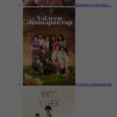
Әңгімесі ауылдың…
Үзілген жапырақтар