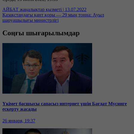
АЙБАТ жаңалықтар қызметі | 13.07.2022
Қазақстандағы қант қоры — 29 мың тонна: Ауыл
шаруашылығы министрлігі
Соңғы шығарылымдар
Үкімет басшысы сапасыз интернет үшін Бағдат Мусинге
ескерту жасады
26 января, 19:37