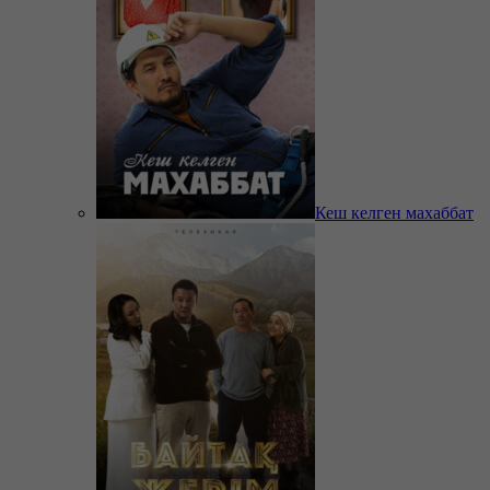
Кеш келген махаббат