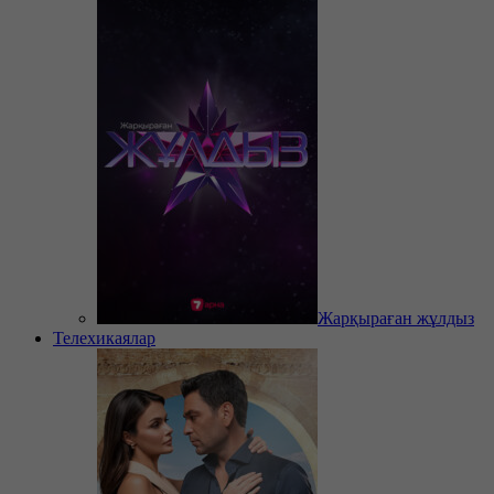
Жарқыраған жұлдыз
Телехикаялар