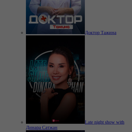
Доктор Тажина
Late night show with
Динара Сатжан