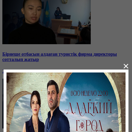
Бірнеше отбасын алдаған туристік фирма директоры
сотталып жатыр
×
26 января, 19:36