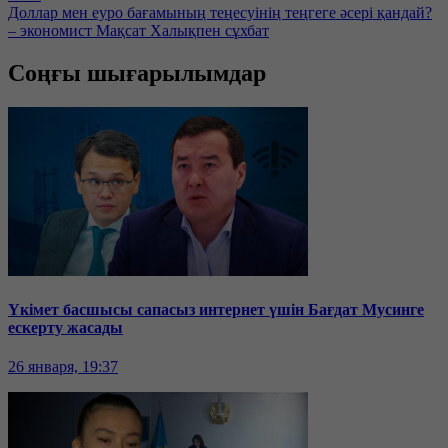
Доллар мен еуро бағамының теңесуінің теңгеге әсері қандай?
– экономист Мақсат Халықпен сұхбат
Соңғы шығарылымдар
Үкімет басшысы сапасыз интернет үшін Бағдат Мусинге
ескерту жасады
26 января, 19:37