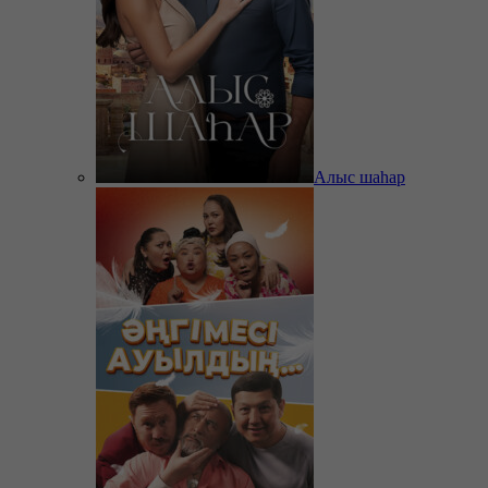
Алыс шаһар