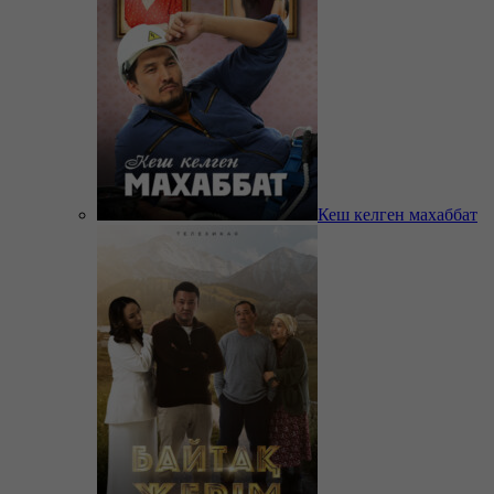
Кеш келген махаббат