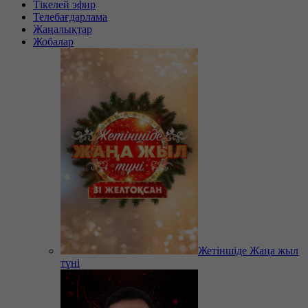
Тікелей эфир
Телебағдарлама
Жаңалықтар
Жобалар
Жетіншіде Жаңа жыл
түні