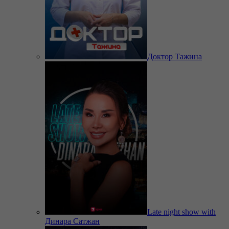
Доктор Тажина
Late night show with
Динара Сатжан