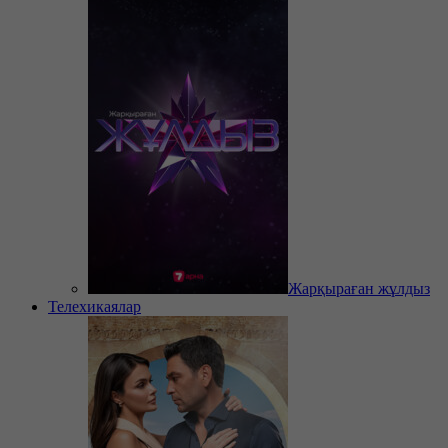
Жарқыраған жұлдыз
Телехикаялар