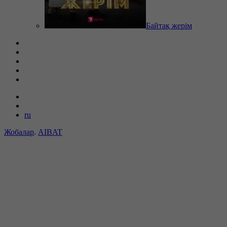
Байтақ жерім
ru
Жобалар
.
AIBAT