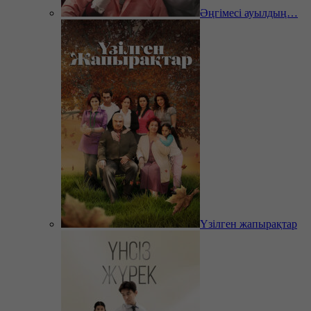
Әңгімесі ауылдың…
Үзілген жапырақтар