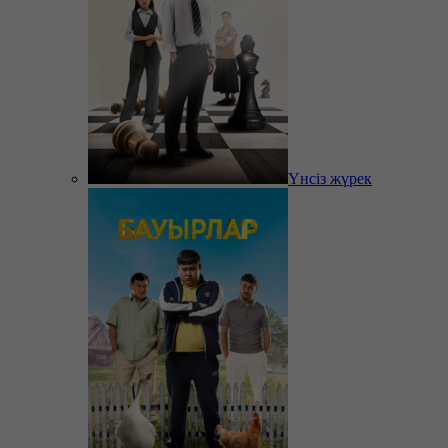
Үнсіз жүрек