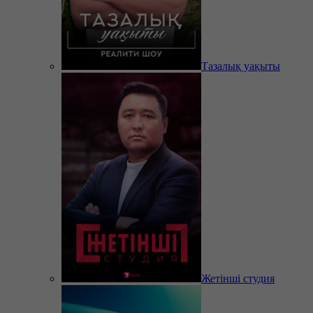
Тазалық уақыты
Жетінші студия