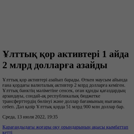
Ұлттық қор активтері 1 айда
2 млрд долларға азайды
Ұлттық қор активтері азайып барады. Өткен маусым айында
ғана қордағы валюталық активтер 2 млрд долларға кеміген.
Ұлттық банктің мәліметіне сенсек, оған құнды қағаздардың
арзандауы, сондай-ақ республикалық бюджетке
трансферттердің бөлінуі және доллар бағамының нығаюы
себеп. Дәл қазір Ұлттық қорда 51 млрд 900 млн доллар бар.
Среда, 13 июля 2022, 19:35
Қарағандыдағы жоғары оқу орындарының ақысы қымбаттап
кетті