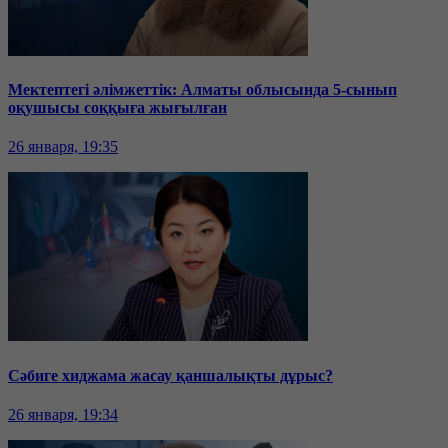
Мектептегі әлімжеттік: Алматы облысында 5-сынып
оқушысы соққыға жығылған
26 января, 19:35
Сәбиге хиджама жасау қаншалықты дұрыс?
26 января, 19:34