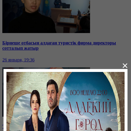
Бірнеше отбасын алдаған туристік фирма директоры
сотталып жатыр
26 января, 19:36
×
Таразда ТЭЦ қызметкерлері жалақы көтеруді талап етті