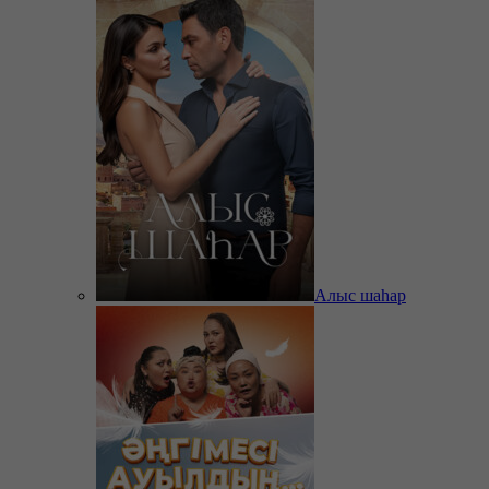
Алыс шаһар