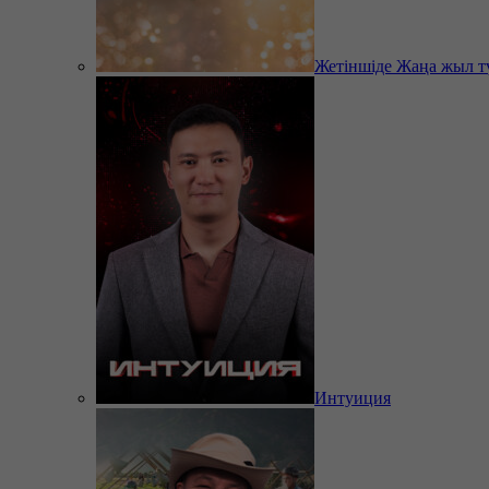
Жетіншіде Жаңа жыл т
Интуиция