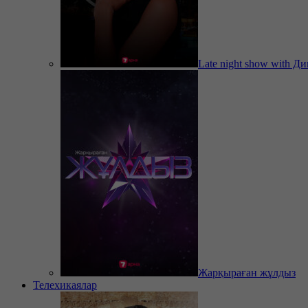
Late night show with Д
Жарқыраған жұлдыз
Телехикаялар