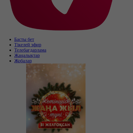
Басты бет
Тікелей эфир
Телебағдарлама
Жаңалықтар
Жобалар