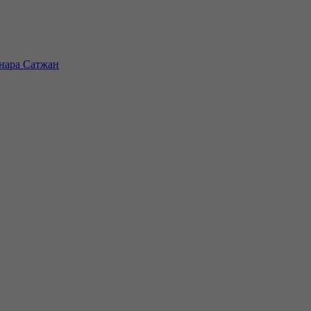
инара Сатжан