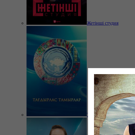
Жетінші студия
Тағдырлас тамырлар