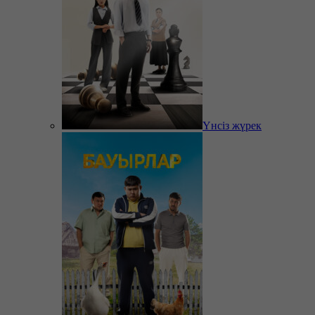
Үнсіз жүрек