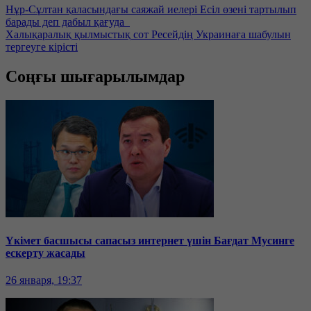
Нұр-Сұлтан қаласындағы саяжай иелері Есіл өзені тартылып
барады деп дабыл қағуда
Халықаралық қылмыстық сот Ресейдің Украинаға шабулын
тергеуге кірісті
Соңғы шығарылымдар
Үкімет басшысы сапасыз интернет үшін Бағдат Мусинге
ескерту жасады
26 января, 19:37