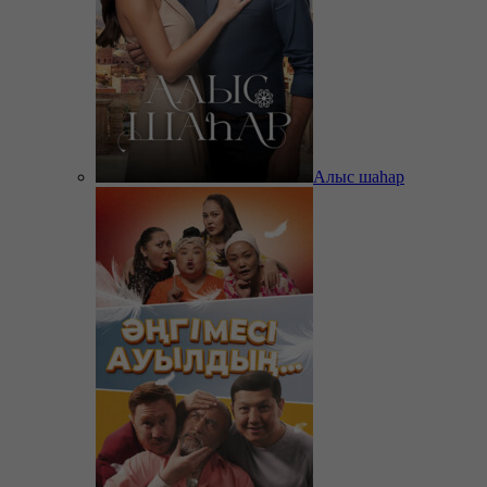
Алыс шаһар