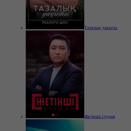
Тазалық уақыты
Жетінші студия