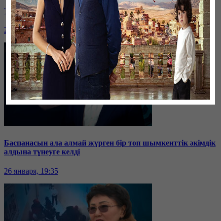
Таразда ТЭЦ қызметкерлері жалақы көтеруді талап етті
26 января, 19:36
Баспанасын ала алмай жүрген бір топ шымкенттік әкімдік
алдына түнеуге келді
26 января, 19:35