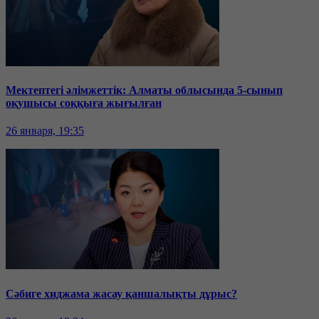
Мектептегі әлімжеттік: Алматы облысында 5-сынып
оқушысы соққыға жығылған
26 января, 19:35
Сәбиге хиджама жасау қаншалықты дұрыс?