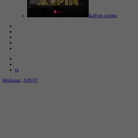
Байтақ жерім
ru
Жобалар
.
AIBAT