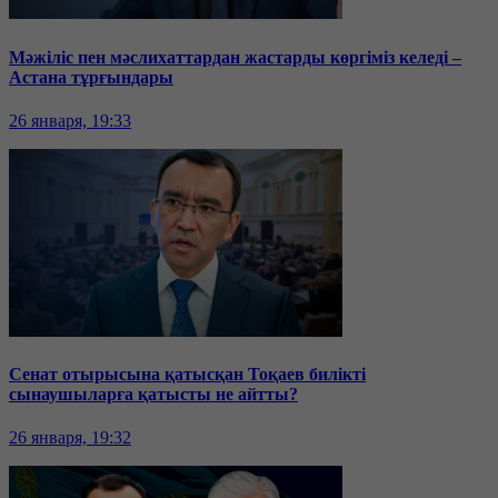
Мәжіліс пен мәслихаттардан жастарды көргіміз келеді –
Астана тұрғындары
26 января, 19:33
Сенат отырысына қатысқан Тоқаев билікті
сынаушыларға қатысты не айтты?
26 января, 19:32