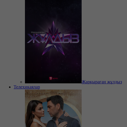
Жарқыраған жұлдыз
Телехикаялар