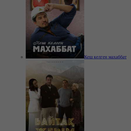
Кеш келген махаббат