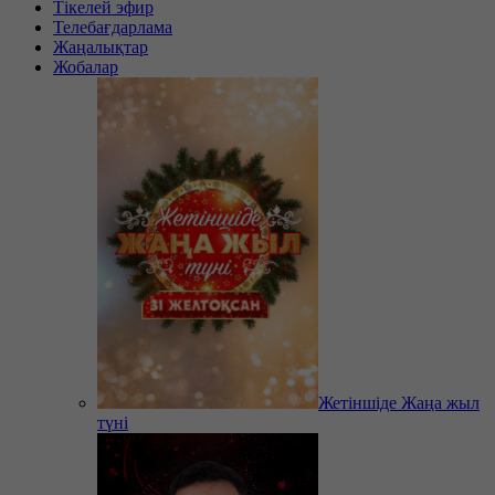
Тікелей эфир
Телебағдарлама
Жаңалықтар
Жобалар
Жетіншіде Жаңа жыл
түні