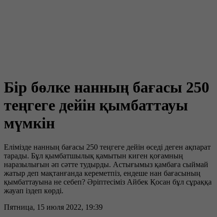
Бір бөлке нанның бағасы 250
теңгеге дейін қымбаттауы
мүмкін
Елімізде нанның бағасы 250 теңгеге дейін өседі деген ақпарат
тарады. Бұл қымбатшылық қамытын киген қоғамның
наразылығын әп сәтте тудырды. Астығымыз қамбаға сыймай
жатыр деп мақтанғанда кереметпіз, ендеше нан бағасының
қымбаттауына не себеп? Әріптесіміз Айбек Қосан бұл сұраққа
жауап іздеп көрді.
Пятница, 15 июля 2022, 19:39