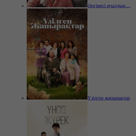
Әңгімесі ауылдың…
Үзілген жапырақтар