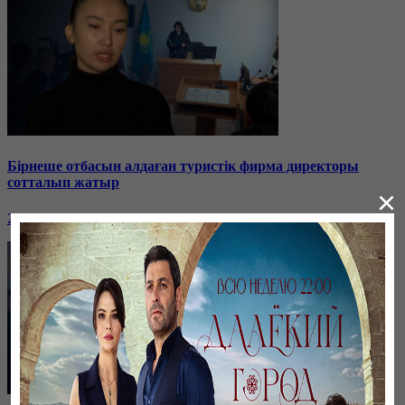
Бірнеше отбасын алдаған туристік фирма директоры
сотталып жатыр
×
26 января, 19:36