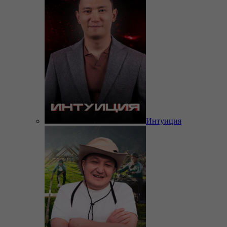
Интуиция