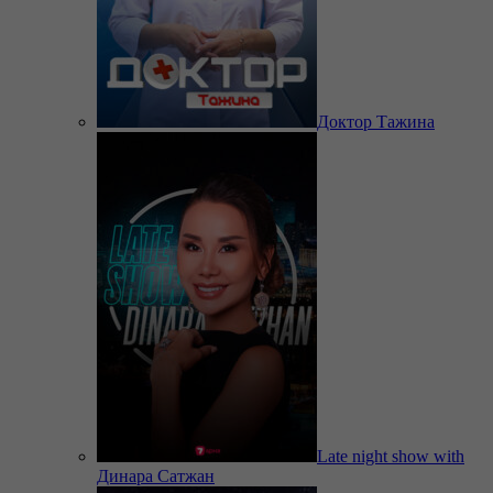
Доктор Тажина
Late night show with
Динара Сатжан