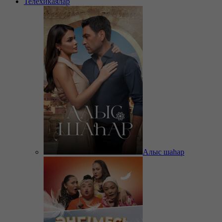
Телехикаялар
Алыс шаһар