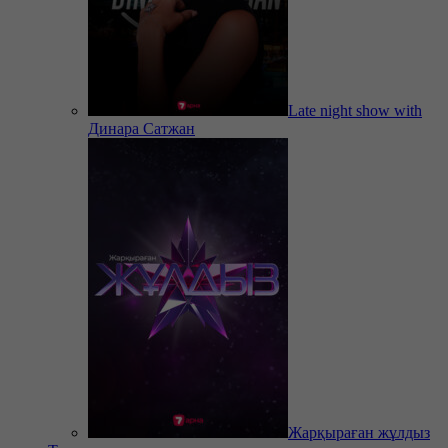
Late night show with
Динара Сатжан
Жарқыраған жұлдыз