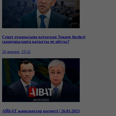
Сенат отырысына қатысқан Тоқаев билікті
сынаушыларға қатысты не айтты?
26 января, 19:32
АЙБАТ жаңалықтар қызметі | 26.01.2023