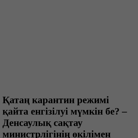
Қатаң карантин режимі
қайта енгізілуі мүмкін бе? –
Денсаулық сақтау
министрлігінің өкілімен