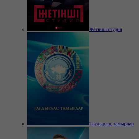
Жетінші студия
Тағдырлас тамырлар