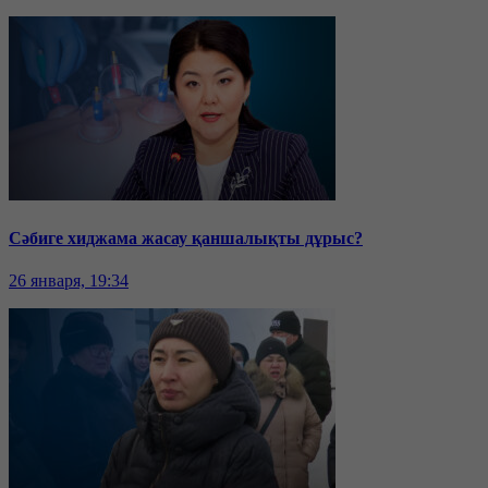
Сәбиге хиджама жасау қаншалықты дұрыс?
26 января, 19:34