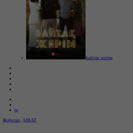
Байтақ жерім
ru
Жобалар
.
AIBAT