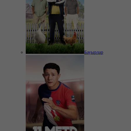
Бауырлар