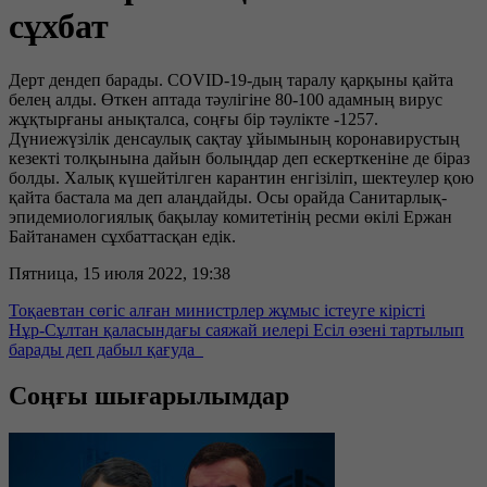
сұхбат
Дерт дендеп барады. COVID-19-дың таралу қарқыны қайта
белең алды. Өткен аптада тәулігіне 80-100 адамның вирус
жұқтырғаны анықталса, соңғы бір тәулікте -1257.
Дүниежүзілік денсаулық сақтау ұйымының коронавирустың
кезекті толқынына дайын болыңдар деп ескерткеніне де біраз
болды. Халық күшейтілген карантин енгізіліп, шектеулер қою
қайта бастала ма деп алаңдайды. Осы орайда Санитарлық-
эпидемиологиялық бақылау комитетінің ресми өкілі Ержан
Байтанамен сұхбаттасқан едік.
Пятница, 15 июля 2022, 19:38
Тоқаевтан сөгіс алған министрлер жұмыс істеуге кірісті
Нұр-Сұлтан қаласындағы саяжай иелері Есіл өзені тартылып
барады деп дабыл қағуда
Соңғы шығарылымдар