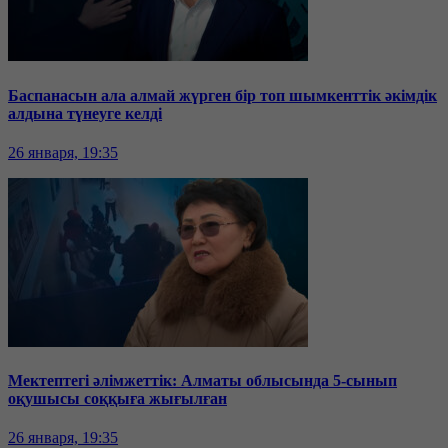
Баспанасын ала алмай жүрген бір топ шымкенттік әкімдік
алдына түнеуге келді
26 января, 19:35
Мектептегі әлімжеттік: Алматы облысында 5-сынып
оқушысы соққыға жығылған
26 января, 19:35