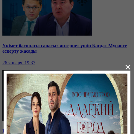
Үкімет басшысы сапасыз интернет үшін Бағдат Мусинге
ескерту жасады
26 января, 19:37
×
Бірнеше отбасын алдаған туристік фирма директоры