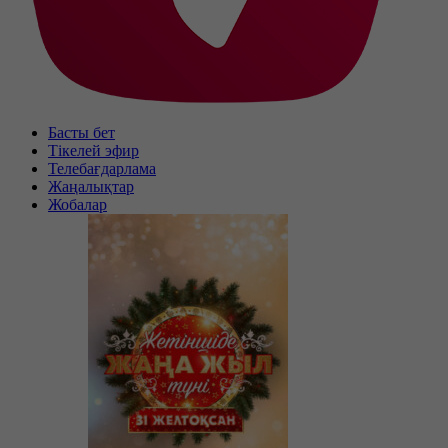
Басты бет
Тікелей эфир
Телебағдарлама
Жаңалықтар
Жобалар