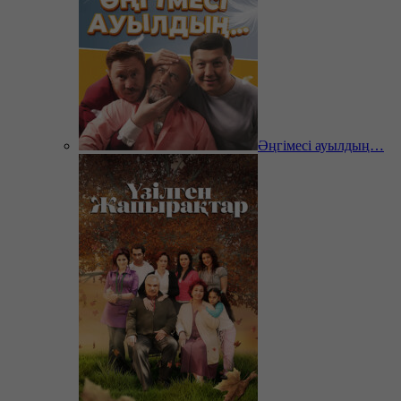
Әңгімесі ауылдың…