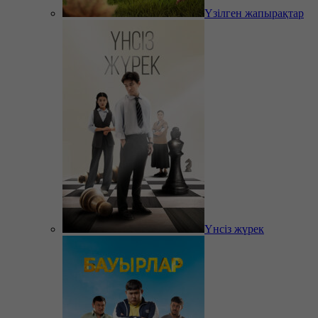
Үзілген жапырақтар
Үнсіз жүрек