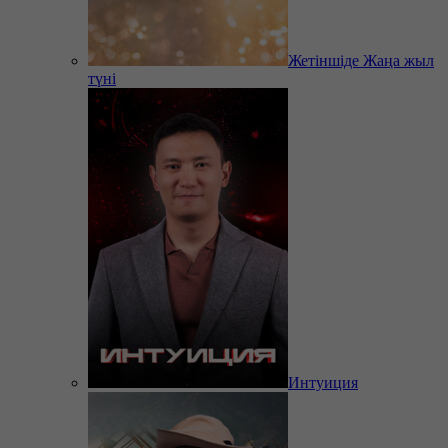
Жетіншіде Жаңа жыл
түні
Интуиция