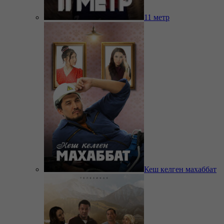
11 метр
Кеш келген махаббат