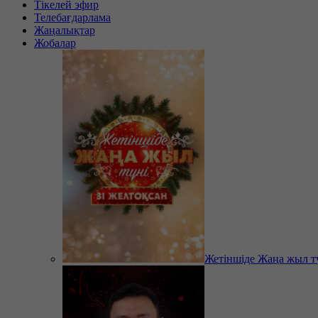
Тікелей эфир
Телебағдарлама
Жаңалықтар
Жобалар
Жетіншіде Жаңа жыл т