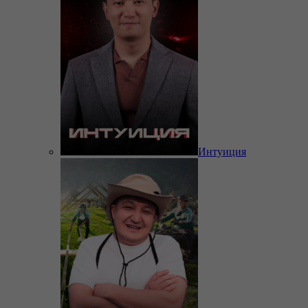
Интуиция