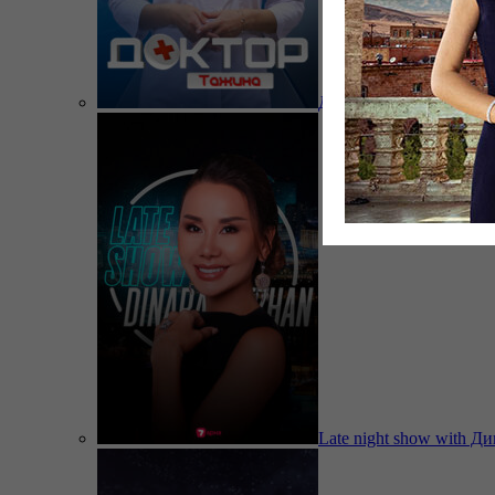
Доктор Тажина
Late night show with Д