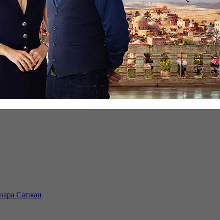
инара Сатжан