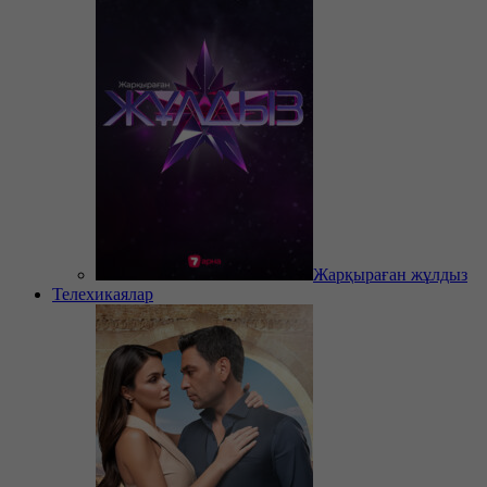
Жарқыраған жұлдыз
Телехикаялар