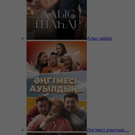
Алыс шаһар
Әңгімесі ауылдың…