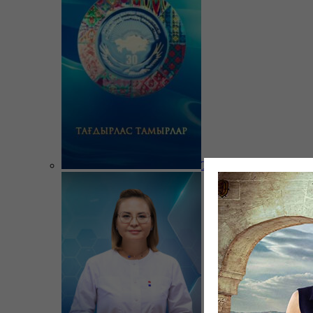
Тағдырлас тамырлар