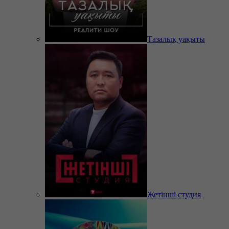
Тазалық уақыты
Жетінші студия