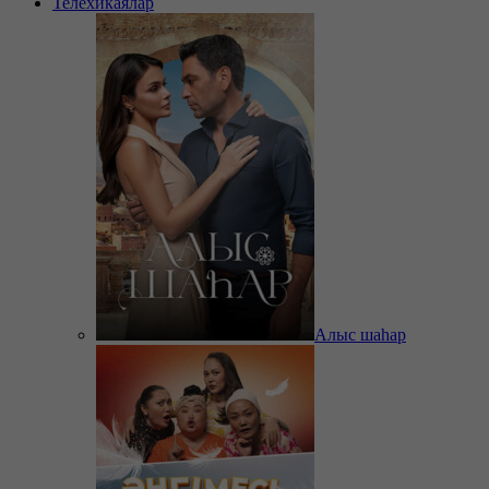
Телехикаялар
Алыс шаһар