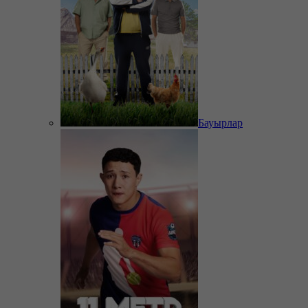
Бауырлар