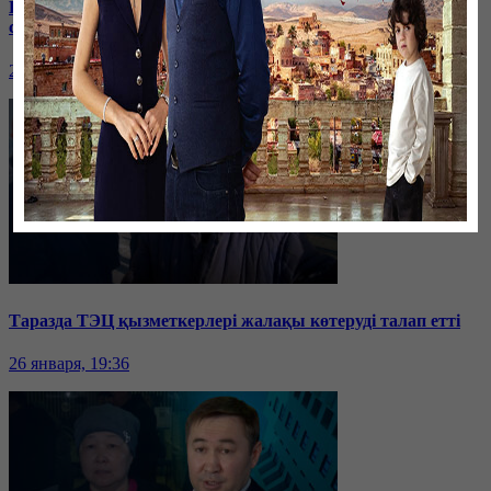
Бірнеше отбасын алдаған туристік фирма директоры
сотталып жатыр
26 января, 19:36
Таразда ТЭЦ қызметкерлері жалақы көтеруді талап етті
26 января, 19:36