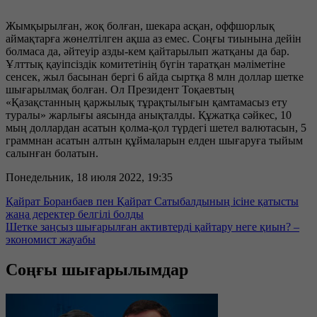
Жымқырылған, жоқ болған, шекара асқан, оффшорлық
аймақтарға жөнелтілген ақша аз емес. Соңғы тиынына дейін
болмаса да, әйтеуір азды-кем қайтарылып жатқаны да бар.
Ұлттық қауіпсіздік комитетінің бүгін таратқан мәліметіне
сенсек, жыл басынан бергі 6 айда сыртқа 8 млн доллар шетке
шығарылмақ болған. Ол Президент Тоқаевтың
«Қазақстанның қаржылық тұрақтылығын қамтамасыз ету
туралы» жарлығы аясында анықталды. Құжатқа сәйкес, 10
мың доллардан асатын қолма-қол түрдегі шетел валютасын, 5
граммнан асатын алтын құймаларын елден шығаруға тыйым
салынған болатын.
Понедельник, 18 июля 2022, 19:35
Қайрат Боранбаев пен Қайрат Сатыбалдының ісіне қатысты
жаңа деректер белгілі болды
Шетке заңсыз шығарылған активтерді қайтару неге қиын? –
экономист жауабы
Соңғы шығарылымдар