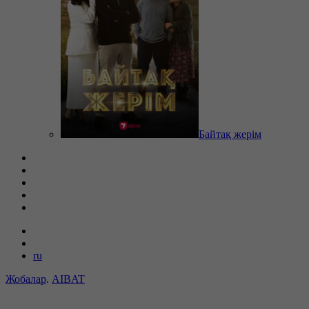
Байтақ жерім
ru
Жобалар
.
AIBAT