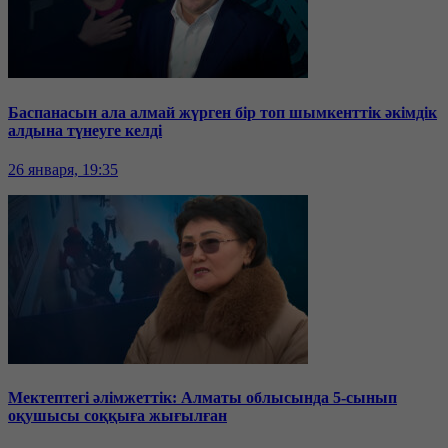
Баспанасын ала алмай жүрген бір топ шымкенттік әкімдік
алдына түнеуге келді
26 января, 19:35
Мектептегі әлімжеттік: Алматы облысында 5-сынып
оқушысы соққыға жығылған