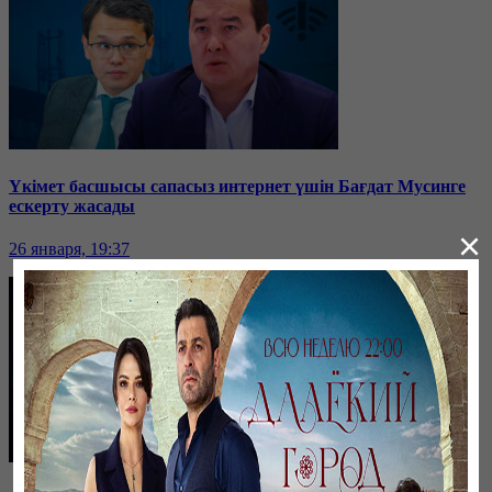
Үкімет басшысы сапасыз интернет үшін Бағдат Мусинге
ескерту жасады
×
26 января, 19:37