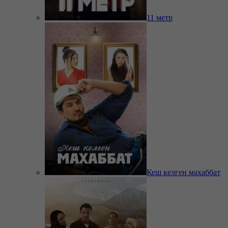
11 метр
Кеш келген махаббат