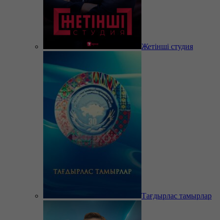
Жетінші студия
Тағдырлас тамырлар