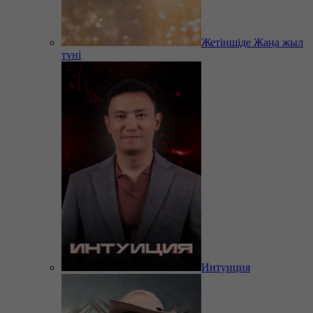
Жетіншіде Жаңа жыл
түні
Интуиция