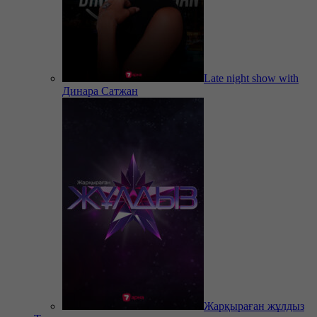
Late night show with
Динара Сатжан
Жарқыраған жұлдыз