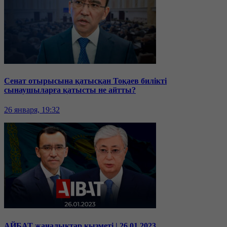
Сенат отырысына қатысқан Тоқаев билікті
сынаушыларға қатысты не айтты?
26 января, 19:32
АЙБАТ жаңалықтар қызметі | 26.01.2023