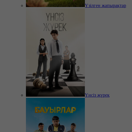
Үзілген жапырақтар
Үнсіз жүрек