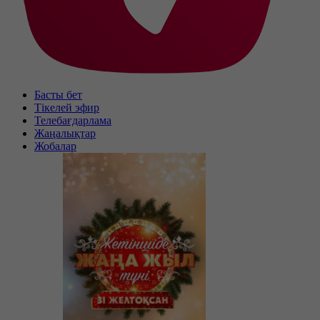
Басты бет
Тікелей эфир
Телебағдарлама
Жаңалықтар
Жобалар