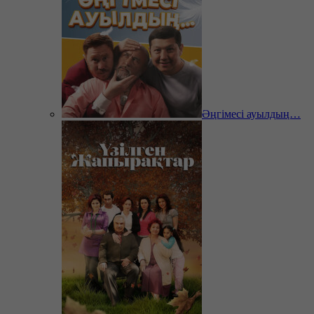
Әңгімесі ауылдың…