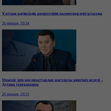
Ұлттық қауіпсіздік комитетінің қызметкерлері ұсталды
26 января, 19:34
Мәжіліс пен мәслихаттардан жастарды көргіміз келеді –
Астана тұрғындары
26 января, 19:33