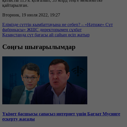
қатысты 115 іс қозғалып, 53 млрд теңге мемлекетке
қайтарылған.
Вторник, 19 июля 2022, 19:27
Елімізде сүттің қымбаттауына не себеп? – «Нәтиже» Сүт
фабрикасы» ЖШС директорымен сұхбат
Қазақстанда сүт бағасы ай сайын өсіп жатыр
Соңғы шығарылымдар
Үкімет басшысы сапасыз интернет үшін Бағдат Мусинге
ескерту жасады