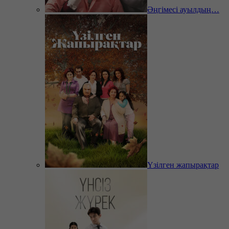
Әңгімесі ауылдың…
Үзілген жапырақтар