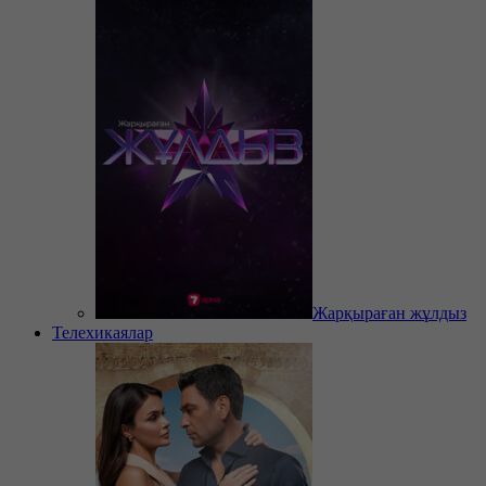
Жарқыраған жұлдыз
Телехикаялар