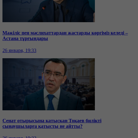
Мәжіліс пен мәслихаттардан жастарды көргіміз келеді –
Астана тұрғындары
26 января, 19:33
Сенат отырысына қатысқан Тоқаев билікті
сынаушыларға қатысты не айтты?