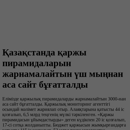
Қазақстанда қаржы
пирамидаларын
жарнамалайтын үш мыңнан
аса сайт бұғатталды
Елімізде қаржылық пирамидаларды жарнамалайтын 3000-нан
аса сайт бұғатталды. Қаржылық мониторинг агенттігі
осындай мәлімет жариялап отыр. Алаяқтарына қатысты 44 іс
қозғалып, 6,5 млрд теңгенің мүлкі тәркіленген. «Қаржы
пирамидасын ұйымдастырды» деген күдікпен 20 іс қозғалып,
17-сі сотқа жолданыпты. Бюджет қаржысын жымқырғандарға