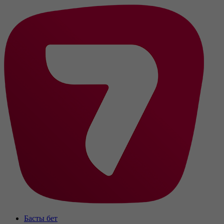
Басты бет