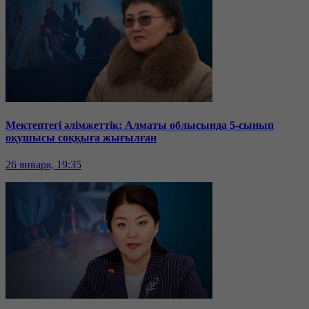
Мектептегі әлімжеттік: Алматы облысында 5-сынып
оқушысы соққыға жығылған
26 января, 19:35