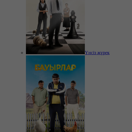
Үнсіз жүрек