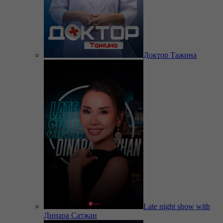
Доктор Тажина
Late night show with
Динара Сатжан