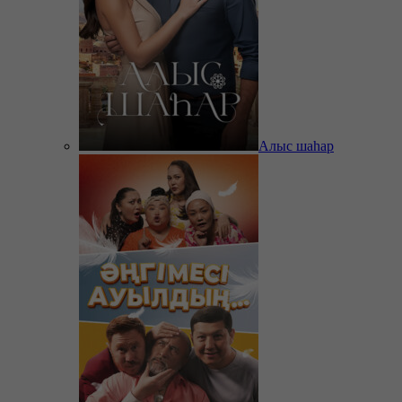
Алыс шаһар