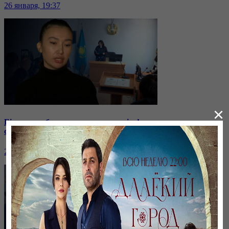
26 января, 19:37
×
Бірнеше отбасын алдаған туристік фирма директоры
сотталып жатыр
26 января, 19:36