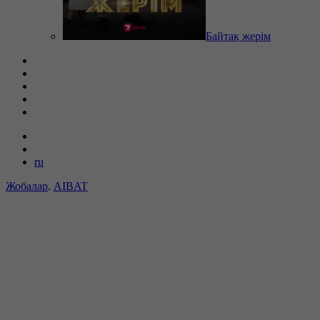
Байтақ жерім
ru
Жобалар
.
AIBAT