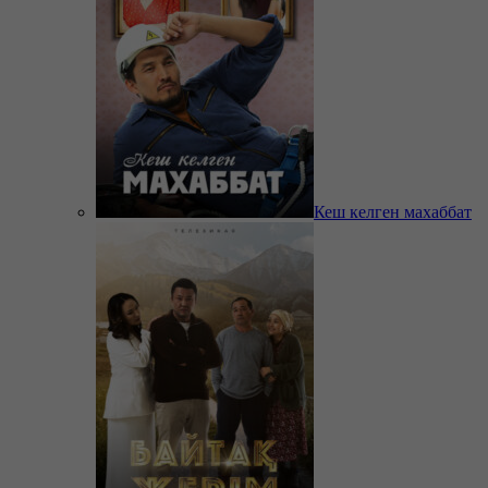
Кеш келген махаббат