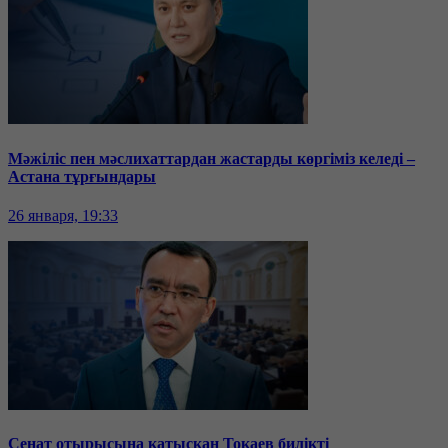
Мәжіліс пен мәслихаттардан жастарды көргіміз келеді –
Астана тұрғындары
26 января, 19:33
Сенат отырысына қатысқан Тоқаев билікті