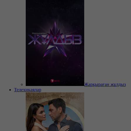
Жарқыраған жұлдыз
Телехикаялар