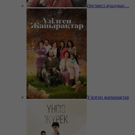
Әңгімесі ауылдың…
Үзілген жапырақтар