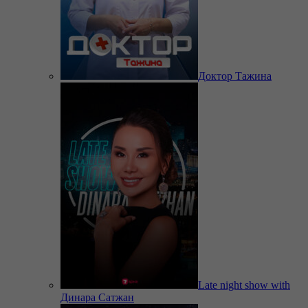
Доктор Тажина
Late night show with
Динара Сатжан