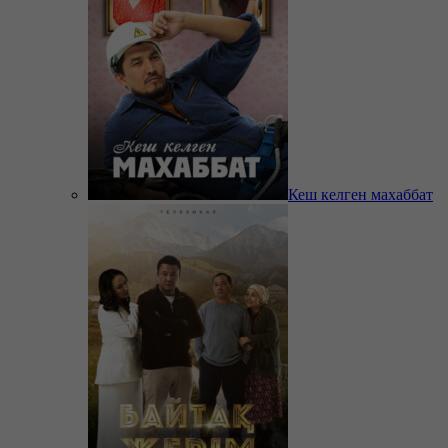
Кеш келген махаббат