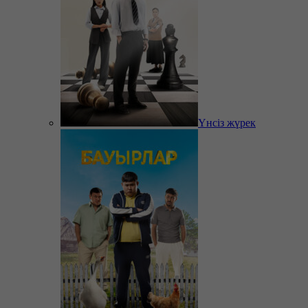
Үнсіз жүрек