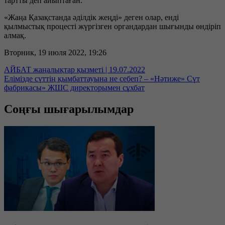
тартты деп айыптаған.
«Жаңа Қазақстанда әділдік жеңді» деген олар, енді
қылмыстық процесті жүргізген органдардан шығынды өндіріп
алмақ.
Вторник, 19 июля 2022, 19:26
АЙБАТ жаңалықтар қызметі | 19.07.2022
Елімізде сүттің қымбаттауына не себеп? – «Нәтиже» Сүт
фабрикасы» ЖШС директорымен сұхбат
Соңғы шығарылымдар