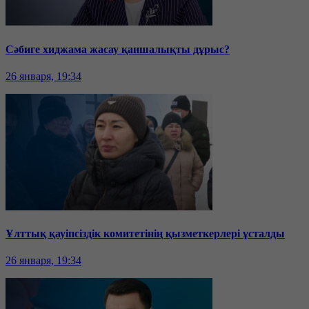
Сәбиге хиджама жасау қаншалықты дұрыс?
26 января, 19:34
Ұлттық қауіпсіздік комитетінің қызметкерлері ұсталды
26 января, 19:34