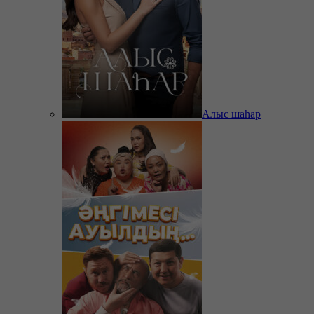
Алыс шаһар