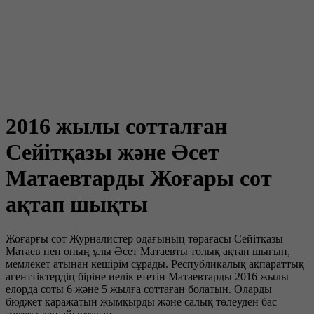
2016 жылы сотталған
Сейітқазы және Әсет
Матаевтарды Жоғары сот
ақтап шықты
Жоғарғы сот Журналистер одағының төрағасы Сейітқазы
Матаев пен оның ұлы Әсет Матаевты толық ақтап шығып,
мемлекет атынан кешірім сұрады. Республикалық ақпараттық
агенттіктердің біріне иелік ететін Матаевтарды 2016 жылы
елорда соты 6 және 5 жылға соттаған болатын. Оларды
бюджет қаражатын жымқырды және салық төлеуден бас