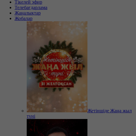
Тікелей эфир
Телебағдарлама
Жаңалықтар
Жобалар
Жетіншіде Жаңа жыл
түні