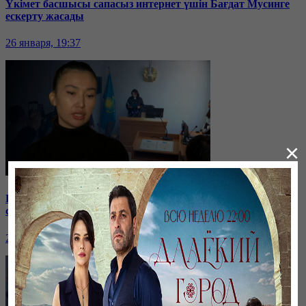
Үкімет басшысы сапасыз интернет үшін Бағдат Мусинге
ескерту жасады
26 января, 19:37
×
Бірнеше отбасын алдаған туристік фирма директоры
сотталып жатыр
26 января, 19:36