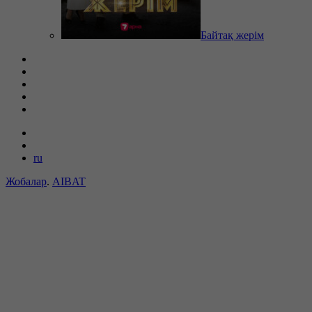
Байтақ жерім
ru
Жобалар
.
AIBAT