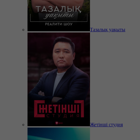
Тазалық уақыты
Жетінші студия