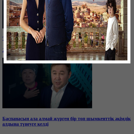
Таразда ТЭЦ қызметкерлері жалақы көтеруді талап етті
26 января, 19:36
Баспанасын ала алмай жүрген бір топ шымкенттік әкімдік
алдына түнеуге келді