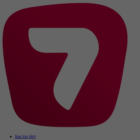
Басты бет