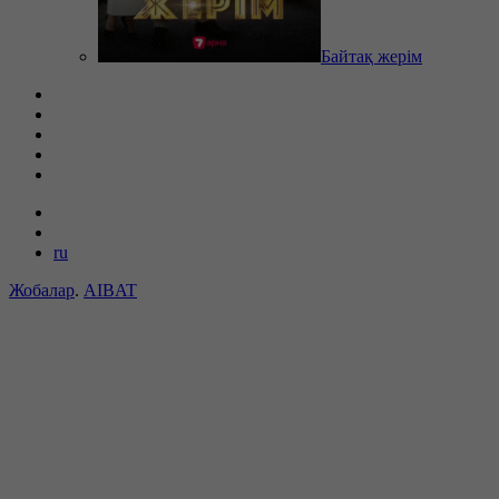
Байтақ жерім
ru
Жобалар
.
AIBAT