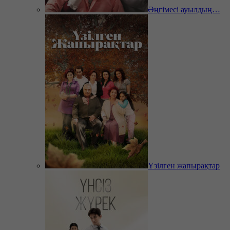
Әңгімесі ауылдың…
Үзілген жапырақтар