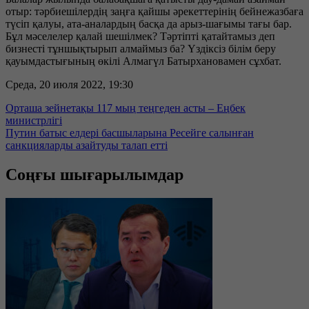
отыр: тәрбиешілердің заңға қайшы әрекеттерінің бейнежазбаға
түсіп қалуы, ата-аналардың басқа да арыз-шағымы тағы бар.
Бұл мәселелер қалай шешілмек? Тәртіпті қатайтамыз деп
бизнесті тұншықтырып алмаймыз ба? Үздіксіз білім беру
қауымдастығының өкілі Алмагүл Батырхановамен сұхбат.
Среда, 20 июля 2022, 19:30
Орташа зейнетақы 117 мың теңгеден асты – Еңбек
министрлігі
Путин батыс елдері басшыларына Ресейге салынған
санкцияларды азайтуды талап етті
Соңғы шығарылымдар