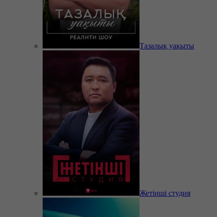
Тазалық уақыты
Жетінші студия