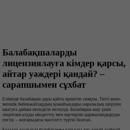
Балабақшаларды
лицензиялауға кімдер қарсы,
айтар уәждері қандай? –
сарапшымен сұхбат
Елімізде балабақша дауы қайта өршитін сияқты. Тіпті жеке-
меншік бөбекжайлардың қожайындары наразылық шеруіне
шығуға дайын екендігін жеткізді. Балабақша ашу үшін
лицензия алуды міндеттеу мен ваучерлік қаржыландыруды
енгізу – жоғарыдағы мәселеге түрткі болған.
Балалар жылында балабақшаға қатысты дау-дамай азаймай