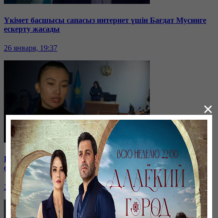
Үкімет басшысы сапасыз интернет үшін Бағдат Мусинге
ескерту жасады
26 января, 19:37
×
Бірнеше отбасын алдаған туристік фирма директоры
сотталып жатыр
26 января, 19:36