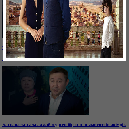
Таразда ТЭЦ қызметкерлері жалақы көтеруді талап етті
26 января, 19:36
Баспанасын ала алмай жүрген бір топ шымкенттік әкімдік