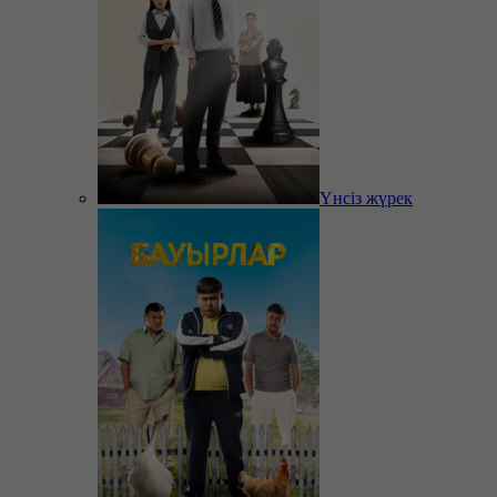
Үнсіз жүрек