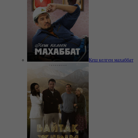
Кеш келген махаббат