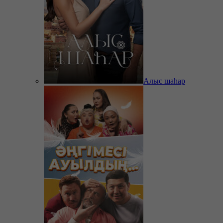
Алыс шаһар