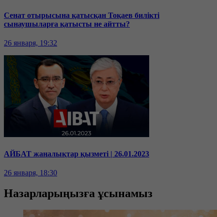
Сенат отырысына қатысқан Тоқаев билікті
сынаушыларға қатысты не айтты?
26 января, 19:32
АЙБАТ жаңалықтар қызметі | 26.01.2023
26 января, 18:30
Назарларыңызға ұсынамыз