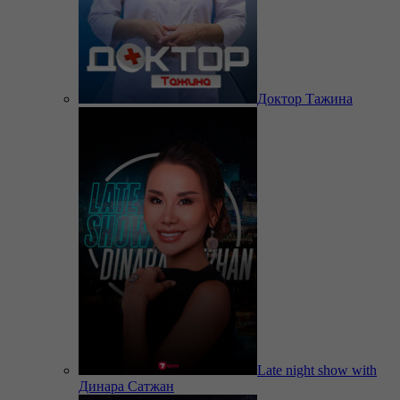
Доктор Тажина
Late night show with
Динара Сатжан