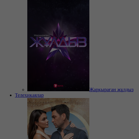
Жарқыраған жұлдыз
Телехикаялар