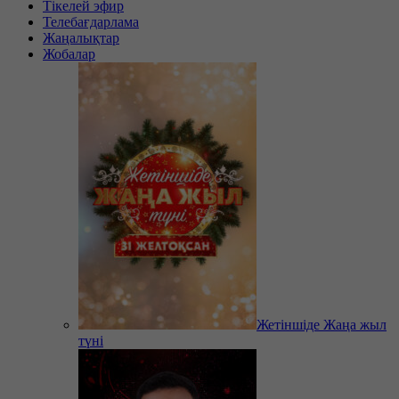
Тікелей эфир
Телебағдарлама
Жаңалықтар
Жобалар
Жетіншіде Жаңа жыл
түні