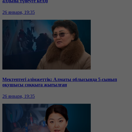
алдына түнеуге келді
26 января, 19:35
Мектептегі әлімжеттік: Алматы облысында 5-сынып
оқушысы соққыға жығылған
26 января, 19:35