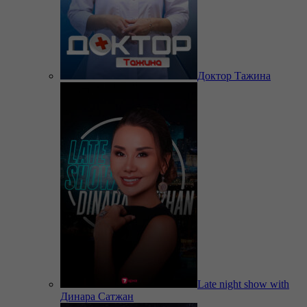
Доктор Тажина
Late night show with
Динара Сатжан