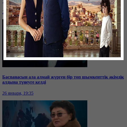
Таразда ТЭЦ қызметкерлері жалақы көтеруді талап етті
26 января, 19:36
Баспанасын ала алмай жүрген бір топ шымкенттік әкімдік
алдына түнеуге келді
26 января, 19:35