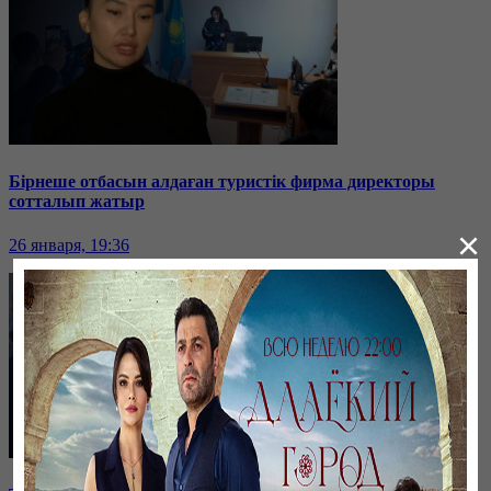
Бірнеше отбасын алдаған туристік фирма директоры
сотталып жатыр
×
26 января, 19:36