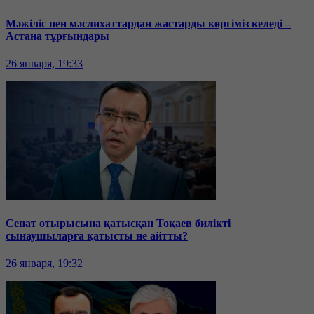
Мәжіліс пен мәслихаттардан жастарды көргіміз келеді –
Астана тұрғындары
26 января, 19:33
Сенат отырысына қатысқан Тоқаев билікті
сынаушыларға қатысты не айтты?
26 января, 19:32