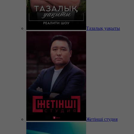
Тазалық уақыты
Жетінші студия