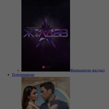
Жарқыраған жұлдыз
Телехикаялар