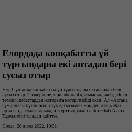
Елордада көпқабатты үй
тұрғындары екі аптадан бері
сусыз отыр
Нұр-Сұлтанда көпқабатты үй тұрғындары екі аптадан бері
сусыз отыр. Сөздерінше, тіршілік нәрі қысымның әлсіздігінен
төменгі қабаттардан жоғарыға көтерілмейді екен. Ал «Астана
су» арнасы бұған біздің түк қатысымыз жоқ деп отыр. Жаз
ортасында судан тарыққан жұрттың уәжін әріптесіміз Аягөз
Тұрсынбай тыңдап қайтты.
Среда, 20 июля 2022, 19:31