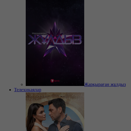
Жарқыраған жұлдыз
Телехикаялар