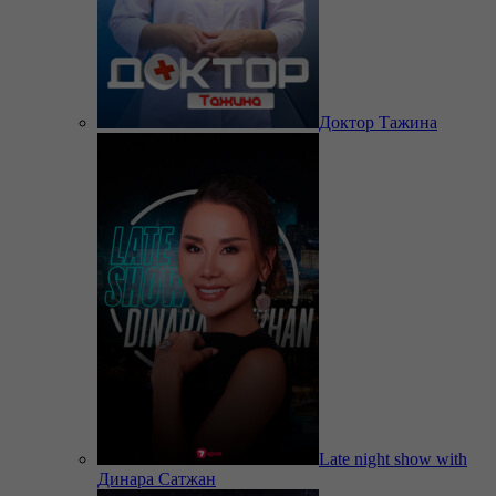
Доктор Тажина
Late night show with
Динара Сатжан