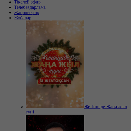
Тікелей эфир
Телебағдарлама
Жаңалықтар
Жобалар
Жетіншіде Жаңа жыл
түні