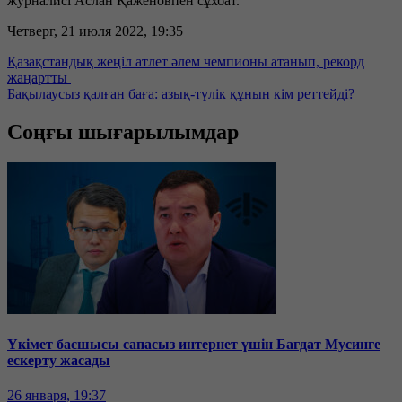
журналисі Аслан Қаженовпен сұхбат.
Четверг, 21 июля 2022, 19:35
Қазақстандық жеңіл атлет әлем чемпионы атанып, рекорд
жаңартты
Бақылаусыз қалған баға: азық-түлік құнын кім реттейді?
Соңғы шығарылымдар
Үкімет басшысы сапасыз интернет үшін Бағдат Мусинге
ескерту жасады
26 января, 19:37