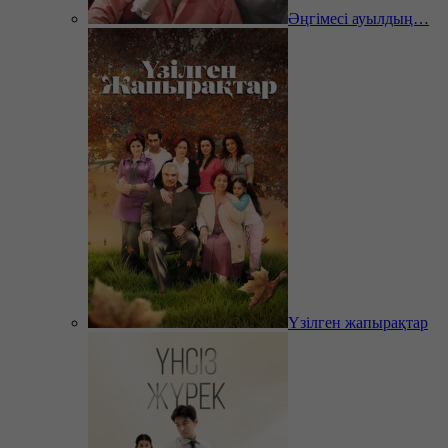
Әңгімесі ауылдың…
Үзілген жапырақтар