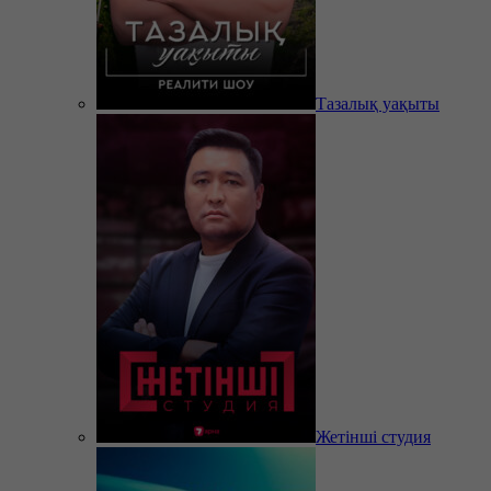
Тазалық уақыты
Жетінші студия