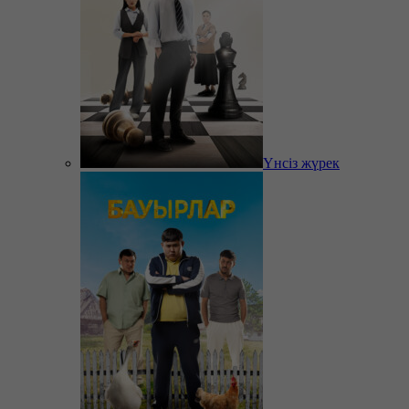
Үнсіз жүрек