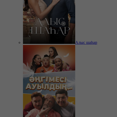
Алыс шаһар