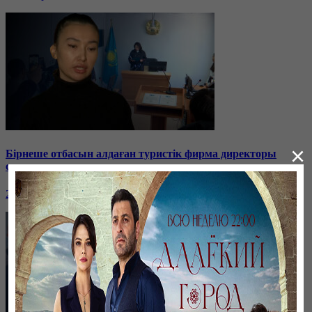
×
Бірнеше отбасын алдаған туристік фирма директоры
сотталып жатыр
26 января, 19:36