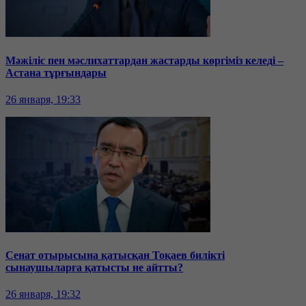
Мәжіліс пен мәслихаттардан жастарды көргіміз келеді –
Астана тұрғындары
26 января, 19:33
Сенат отырысына қатысқан Тоқаев билікті
сынаушыларға қатысты не айтты?
26 января, 19:32