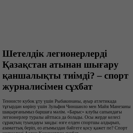
Шетелдік легионерлерді
Қазақстан атынан шығару
қаншалықты тиімді? – спорт
журналисімен сұхбат
Теннисте кубок ұту үшін Рыбакинаны, ауыр атлетикада
тұғырдан көріну үшін Зульфия Чиншанло мен Майя Манезаны
шақырғанымыз баршаға мәлім. «Барыс» клубы сапындағы
легионерлер туралы айтпаса да болады. Осы жерде келесі
сұрақтың туындауы заңды: өзге елден спортшы алдырып,
азаматтық беріп, өз атымыздан бәйгеге қосу қажет пе? Спорт