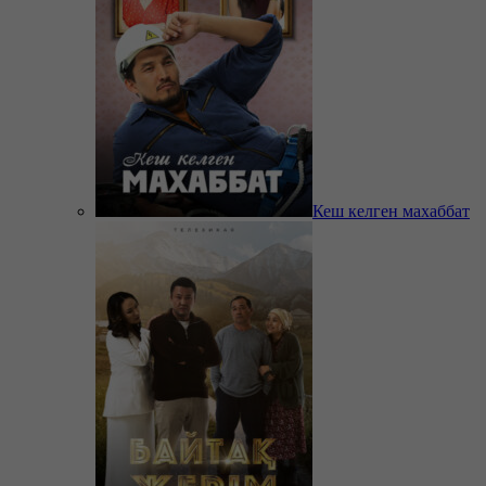
Кеш келген махаббат