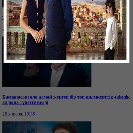
Таразда ТЭЦ қызметкерлері жалақы көтеруді талап етті
26 января, 19:36
Баспанасын ала алмай жүрген бір топ шымкенттік әкімдік
алдына түнеуге келді
26 января, 19:35