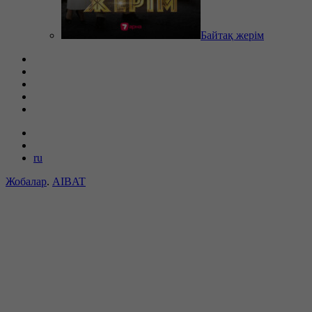
Байтақ жерім
ru
Жобалар
.
AIBAT