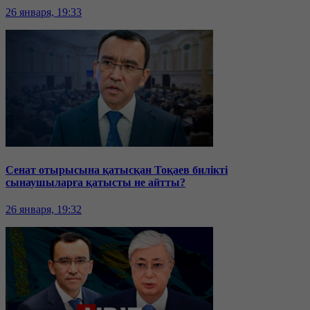
26 января, 19:33
Сенат отырысына қатысқан Тоқаев билікті
сынаушыларға қатысты не айтты?
26 января, 19:32