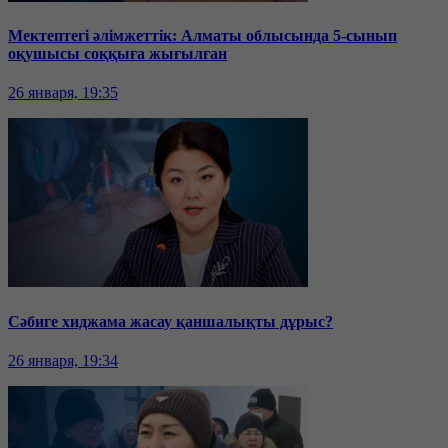
Мектептегі әлімжеттік: Алматы облысында 5-сынып
оқушысы соққыға жығылған
26 января, 19:35
Сәбиге хиджама жасау қаншалықты дұрыс?
26 января, 19:34