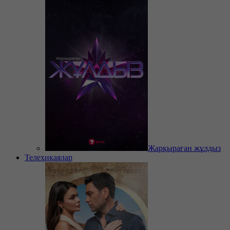
Жарқыраған жұлдыз
Телехикаялар