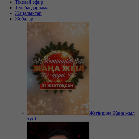
Тікелей эфир
Телебағдарлама
Жаңалықтар
Жобалар
Жетіншіде Жаңа жыл
түні