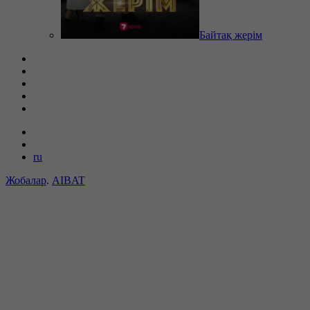
Байтақ жерім
ru
Жобалар
.
AIBAT