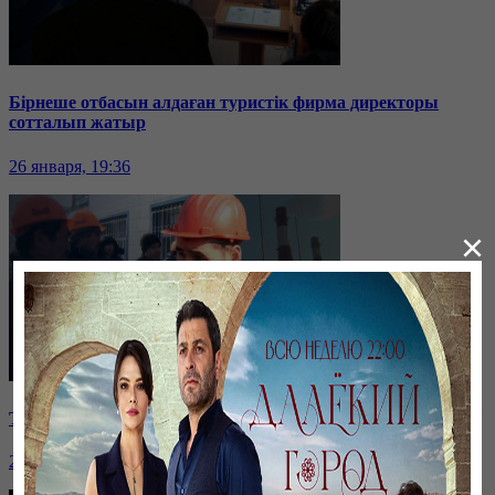
Бірнеше отбасын алдаған туристік фирма директоры
сотталып жатыр
26 января, 19:36
×
Таразда ТЭЦ қызметкерлері жалақы көтеруді талап етті
26 января, 19:36