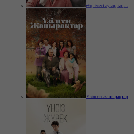
Әңгімесі ауылдың…
Үзілген жапырақтар