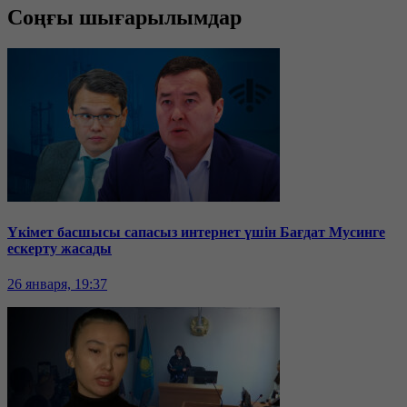
Соңғы шығарылымдар
Үкімет басшысы сапасыз интернет үшін Бағдат Мусинге
ескерту жасады
26 января, 19:37