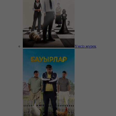
Үнсіз жүрек