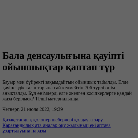
Бала денсаулығына қауіпті
ойыншықтар қаптап тұр
Бауыр мен бүйректі зақымдайтын ойыншық табылды. Елде
қауіпсіздік талаптарына сай келмейтін 706 түрлі өнім
анықталды. Бұл өнімдерді елге әкелген кәсіпкерлерге қандай
жаза берілмек? Тілші материалында.
Четверг, 21 июля 2022, 19:39
Қазақстандық қолөнер шеберлері қолдауға зәру
Қарағандылық ата-аналар оқу жылының екі аптаға
ұзартылуына наразы