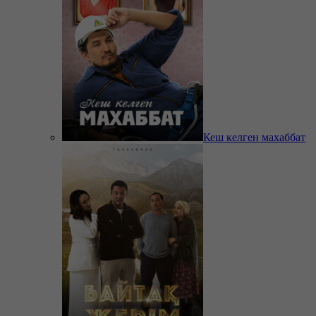
Кеш келген махаббат