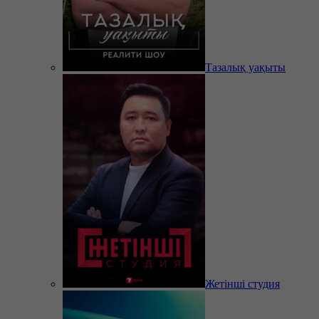
Тазалық уақыты
Жетінші студия