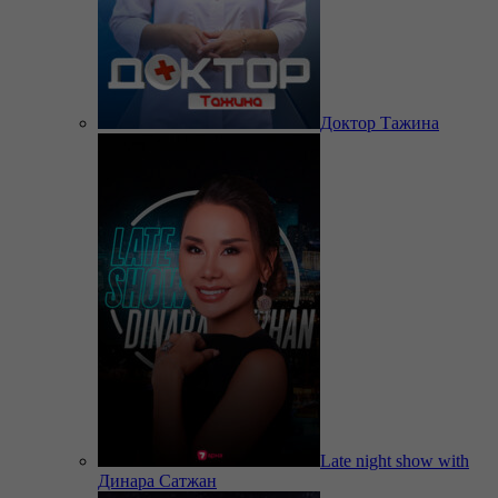
Доктор Тажина
Late night show with
Динара Сатжан