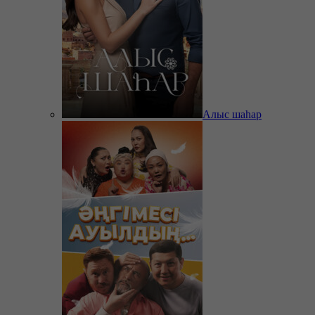
Алыс шаһар