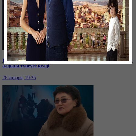
Баспанасын ала алмай жүрген бір топ шымкенттік әкімдік
алдына түнеуге келді
26 января, 19:35