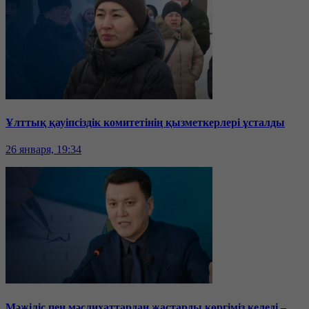
Ұлттық қауіпсіздік комитетінің қызметкерлері ұсталды
26 января, 19:34
Мәжіліс пен мәслихаттардан жастарды көргіміз келеді –