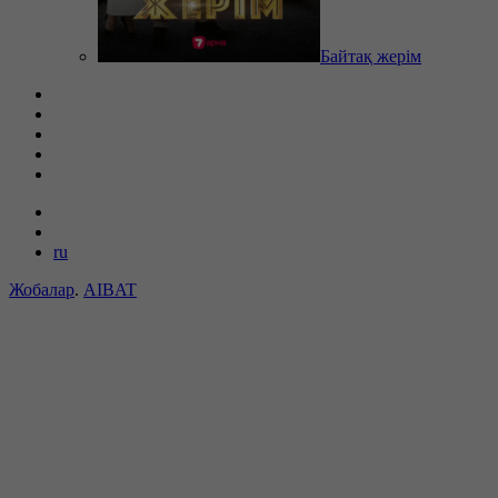
Байтақ жерім
ru
Жобалар
.
AIBAT