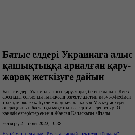
Батыс елдері Украинаға алыс
қашықтыққа арналған қару-
жарақ жеткізуге дайын
Батыс елдері Украинаға тағы қару-жарақ беруге дайын. Киев
арсеналы соғыстың нәтижесін өзгерте алатын қару жүйесімен
толықтырылмақ. Бұған үзілді-кесілді қарсы Мәскеу әскери
операцияның бастапқы мақсатын өзгертеміз деп отыр. Ол
қандай өзгерістер екенін Жансая Қапасқызы айтады.
Четверг, 21 июля 2022, 19:38
Нұр-Сұлтан «сары» аймақта: қандай шектеулер болады?