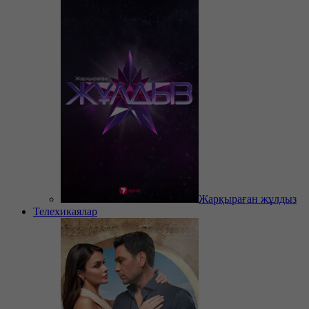
Жарқыраған жұлдыз
Телехикаялар