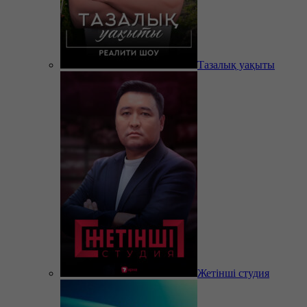
Тазалық уақыты
Жетінші студия