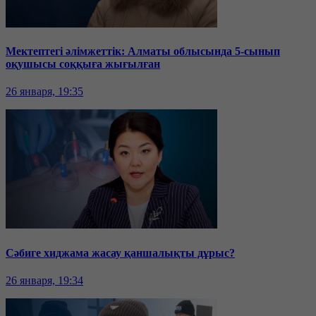
Мектептегі әлімжеттік: Алматы облысында 5-сынып
оқушысы соққыға жығылған
26 января, 19:35
Сәбиге хиджама жасау қаншалықты дұрыс?
26 января, 19:34