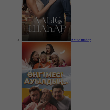
Алыс шаһар