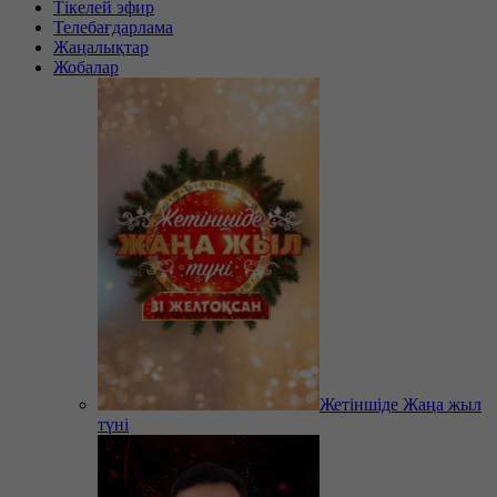
Тікелей эфир
Телебағдарлама
Жаңалықтар
Жобалар
Жетіншіде Жаңа жыл
түні