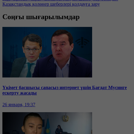
Қазақстандық қолөнер шеберлері қолдауға зәру
Соңғы шығарылымдар
Үкімет басшысы сапасыз интернет үшін Бағдат Мусинге
ескерту жасады
26 января, 19:37