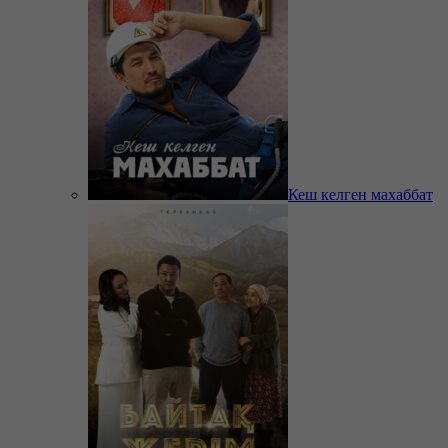
Кеш келген махаббат