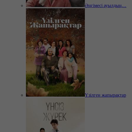
Әңгімесі ауылдың…
Үзілген жапырақтар