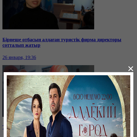
Бірнеше отбасын алдаған туристік фирма директоры
сотталып жатыр
26 января, 19:36
×
Таразда ТЭЦ қызметкерлері жалақы көтеруді талап етті