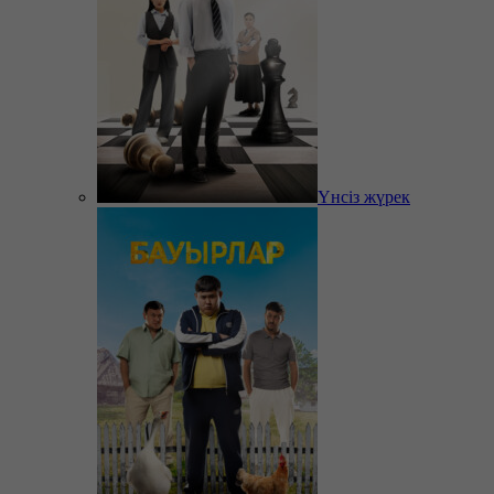
Үнсіз жүрек