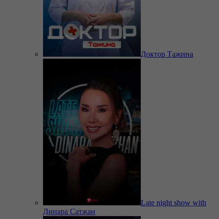
Доктор Тажина
Late night show with
Динара Сатжан