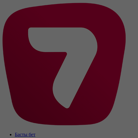
Басты бет