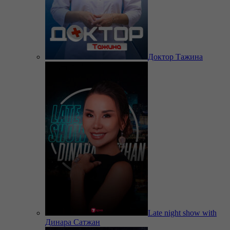
Доктор Тажина
Late night show with
Динара Сатжан