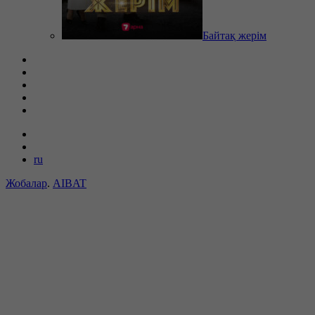
Байтақ жерім
ru
Жобалар
.
AIBAT