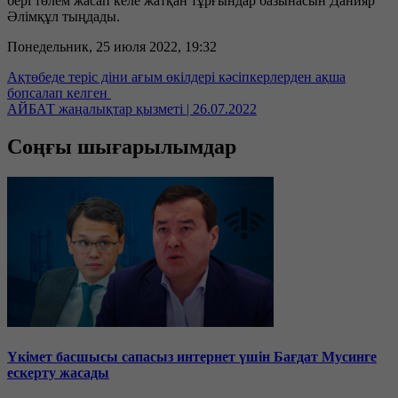
бері төлем жасап келе жатқан тұрғындар базынасын Данияр
Әлімқұл тыңдады.
Понедельник, 25 июля 2022, 19:32
Ақтөбеде теріс діни ағым өкілдері кәсіпкерлерден ақша
бопсалап келген
АЙБАТ жаңалықтар қызметі | 26.07.2022
Соңғы шығарылымдар
Үкімет басшысы сапасыз интернет үшін Бағдат Мусинге
ескерту жасады