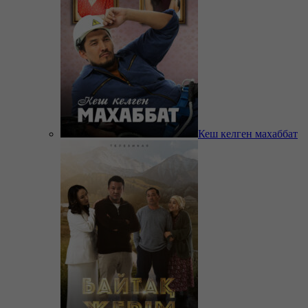
Кеш келген махаббат