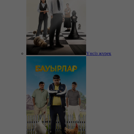
Үнсіз жүрек