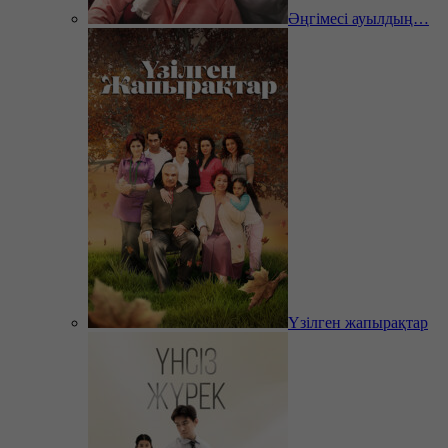
Әңгімесі ауылдың…
Үзілген жапырақтар