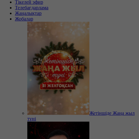
Тікелей эфир
Телебағдарлама
Жаңалықтар
Жобалар
Жетіншіде Жаңа жыл
түні