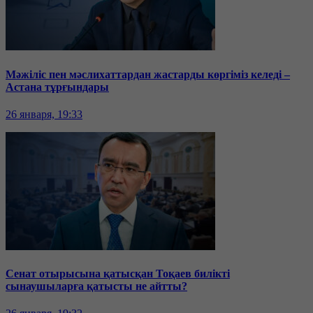
Мәжіліс пен мәслихаттардан жастарды көргіміз келеді –
Астана тұрғындары
26 января, 19:33
Сенат отырысына қатысқан Тоқаев билікті
сынаушыларға қатысты не айтты?