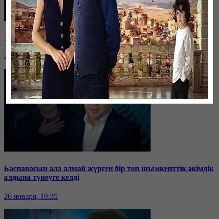
Таразда ТЭЦ қызметкерлері жалақы көтеруді талап етті
26 января, 19:36
Баспанасын ала алмай жүрген бір топ шымкенттік әкімдік
алдына түнеуге келді
26 января, 19:35