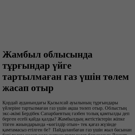
Жамбыл облысында
тұрғындар үйге
тартылмаған газ үшін төлем
жасап отыр
Қордай ауданындағы Қызылсай ауылының тұрғындары
үйлеріне тартылмаған газ үшін ақша төлеп отыр. Облыстың
экс-әкімі Бердібек Сапарбаевтың газбен толық қамтылды деп
берген есебі қайда қалды? Жамбылдың жетістіктерін жіпке
тізген жиындарында «көгілдір отын» тек қағаз жүзінде
қамтамасыз етілген бе? Пайдаланбаған газ үшін жыл басынан