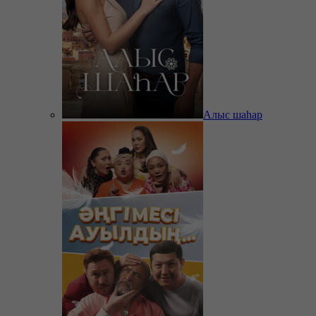
Алыс шаһар