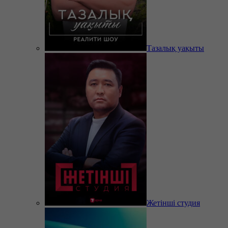
Тазалық уақыты
Жетінші студия