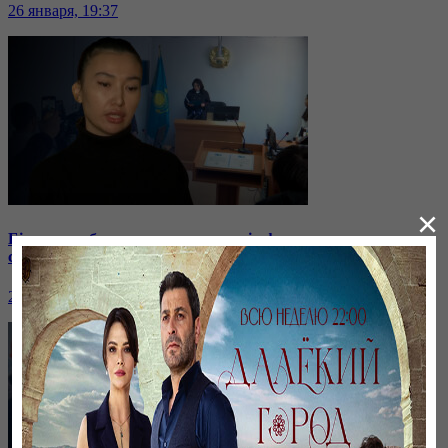
26 января, 19:37
×
Бірнеше отбасын алдаған туристік фирма директоры
сотталып жатыр
26 января, 19:36