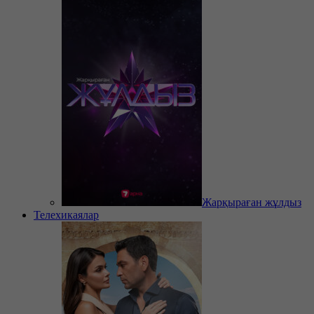
Жарқыраған жұлдыз
Телехикаялар