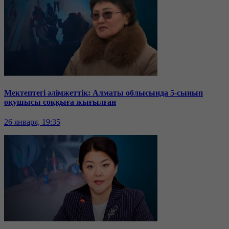
Мектептегі әлімжеттік: Алматы облысында 5-сынып
оқушысы соққыға жығылған
26 января, 19:35