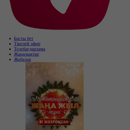
Басты бет
Тікелей эфир
Телебағдарлама
Жаңалықтар
Жобалар