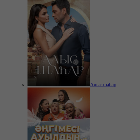
Алыс шаһар