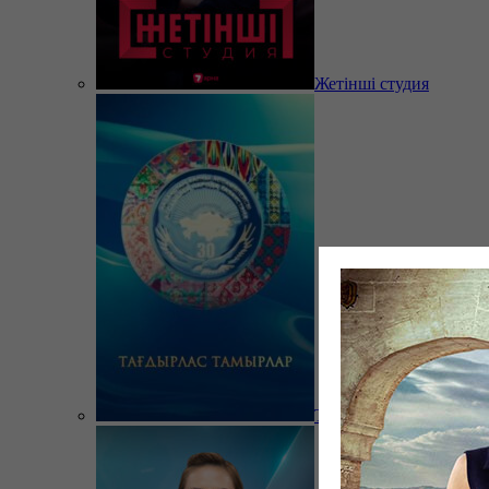
Жетінші студия
Тағдырлас тамырлар