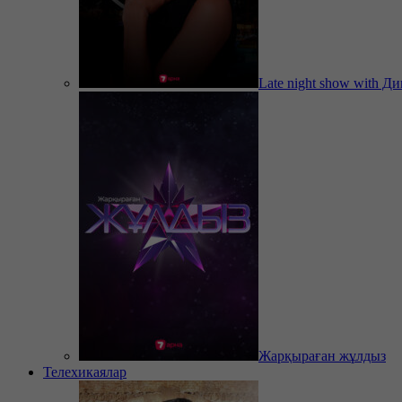
Late night show with Д
Жарқыраған жұлдыз
Телехикаялар