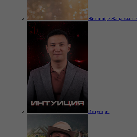
Жетіншіде Жаңа жыл т
Интуиция