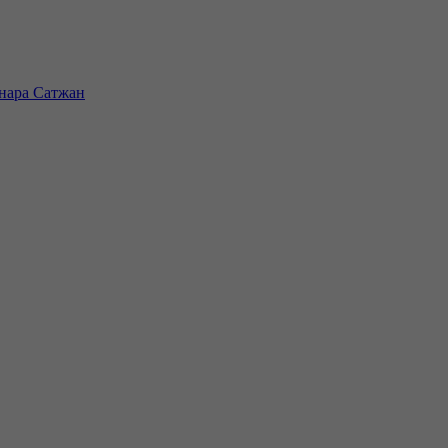
инара Сатжан