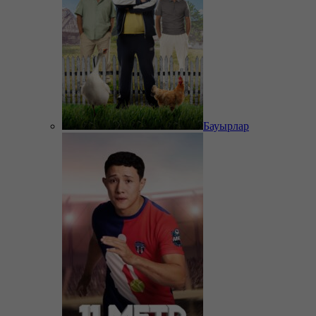
Бауырлар