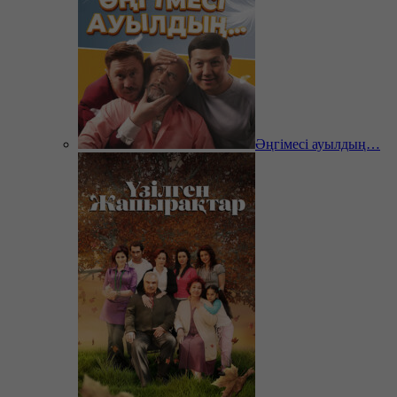
Әңгімесі ауылдың…