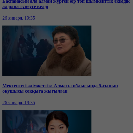
Баспанасын ала алмай жүрген бір топ шымкенттік әкімдік
алдына түнеуге келді
26 января, 19:35
Мектептегі әлімжеттік: Алматы облысында 5-сынып
оқушысы соққыға жығылған
26 января, 19:35