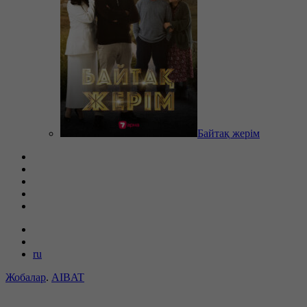
Байтақ жерім
ru
Жобалар
.
AIBAT