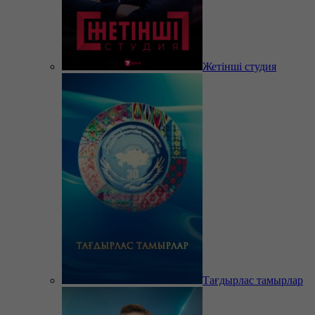
Жетінші студия
Тағдырлас тамырлар