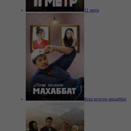
11 метр
Кеш келген махаббат