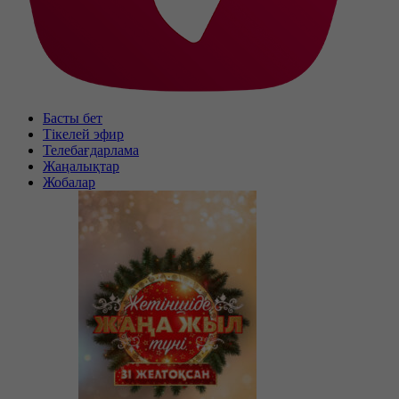
Басты бет
Тікелей эфир
Телебағдарлама
Жаңалықтар
Жобалар