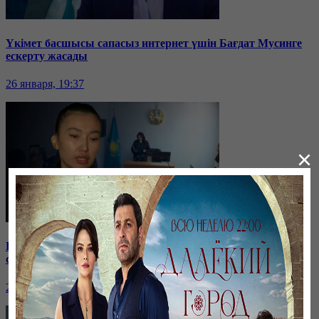
Үкімет басшысы сапасыз интернет үшін Бағдат Мусинге
ескерту жасады
26 января, 19:37
×
Бірнеше отбасын алдаған туристік фирма директоры
сотталып жатыр
26 января, 19:36