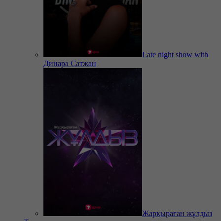
Late night show with
Динара Сатжан
Жарқыраған жұлдыз