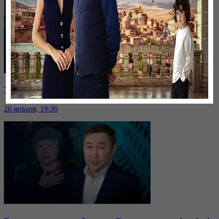
Таразда ТЭЦ қызметкерлері жалақы көтеруді талап етті
26 января, 19:36