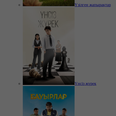
Үзілген жапырақтар
Үнсіз жүрек