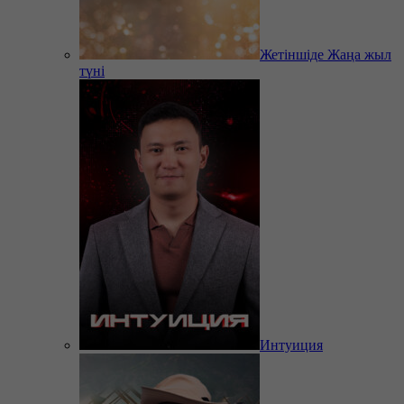
Жетіншіде Жаңа жыл
түні
Интуиция