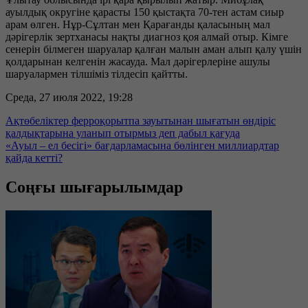
ауылдық округіне қарасты 150 қыстақта 70-тен астам сиыр
арам өлген. Нұр-Сұлтан мен Қарағанды қаласының мал
дәрігерлік зертханасы нақты диагноз қоя алмай отыр. Кімге
сенерін білмеген шаруалар қалған малын аман алып қалу үшін
қолдарынан келгенін жасауда. Мал дәрігерлеріне ашулы
шаруалармен тілшіміз тілдесіп қайтты.
Среда, 27 июля 2022, 19:28
Ақтөбеліктер ферроқорытпа зауытынан шығатын өндіріс
қалдықтарына уланып отырмыз деп дабыл қағуда
«Ауыл – ел бесігі» бағдарламасына бөлінген миллиардтар
қайда кетті?
Соңғы шығарылымдар