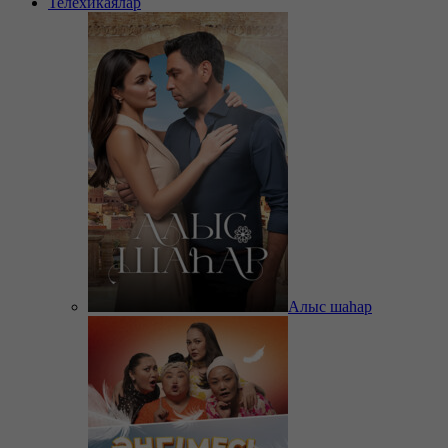
Телехикаялар
Алыс шаһар