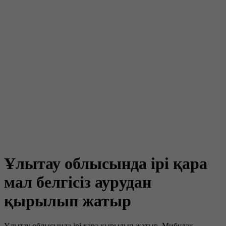
Ұлытау облысында ірі қара
мал белгісіз аурудан
қырылып жатыр
Ұлытау облысында ірі қара қырылып жатыр. Мибұлақ