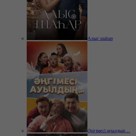
Алыс шаһар
Әңгімесі ауылдың…