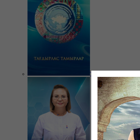
Тағдырлас тамырлар