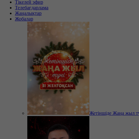
Тікелей эфир
Телебағдарлама
Жаңалықтар
Жобалар
Жетіншіде Жаңа жыл т