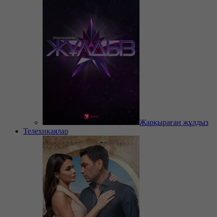
Жарқыраған жұлдыз
Телехикаялар