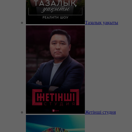
Тазалық уақыты
Жетінші студия