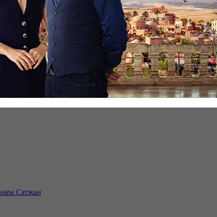
инара Сатжан