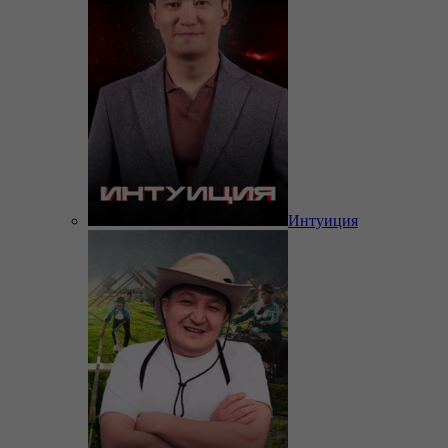
Интуиция