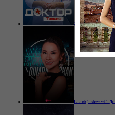
Доктор Тажина
Late night show with Д