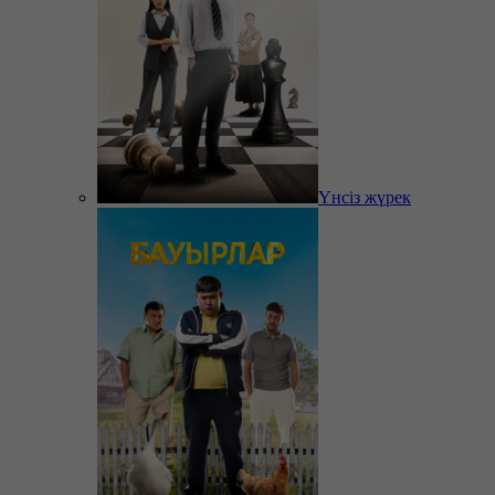
Үнсіз жүрек