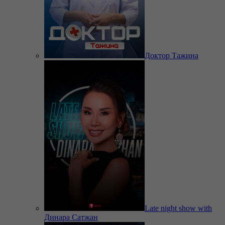
Доктор Тажина
Late night show with
Динара Сатжан