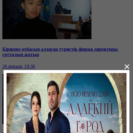
Бірнеше отбасын алдаған туристік фирма директоры
сотталып жатыр
×
26 января, 19:36