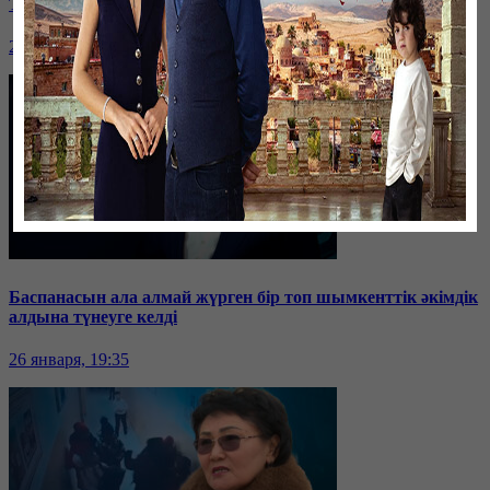
Таразда ТЭЦ қызметкерлері жалақы көтеруді талап етті
26 января, 19:36
Баспанасын ала алмай жүрген бір топ шымкенттік әкімдік
алдына түнеуге келді
26 января, 19:35