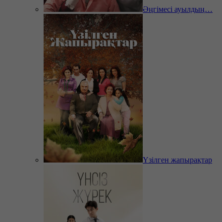
Әңгімесі ауылдың…
Үзілген жапырақтар