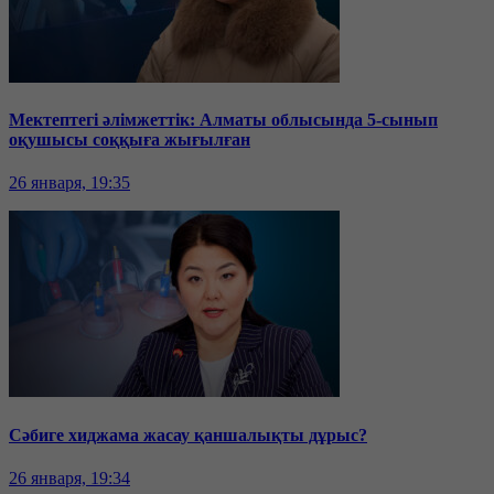
Мектептегі әлімжеттік: Алматы облысында 5-сынып
оқушысы соққыға жығылған
26 января, 19:35
Сәбиге хиджама жасау қаншалықты дұрыс?
26 января, 19:34