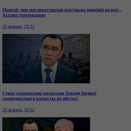
Мәжіліс пен мәслихаттардан жастарды көргіміз келеді –
Астана тұрғындары
26 января, 19:33
Сенат отырысына қатысқан Тоқаев билікті
сынаушыларға қатысты не айтты?
26 января, 19:32