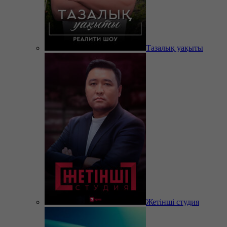
Тазалық уақыты
Жетінші студия