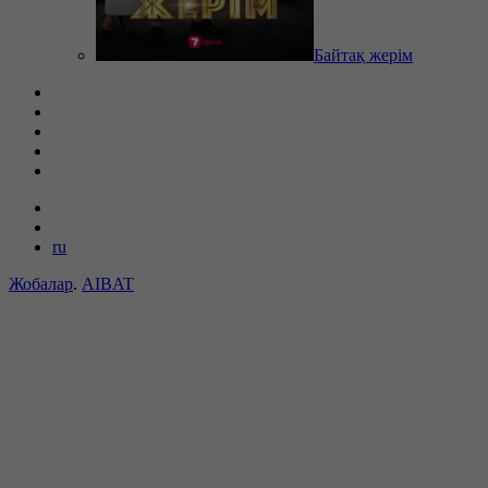
Байтақ жерім
ru
Жобалар
.
AIBAT