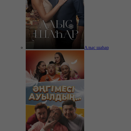
Алыс шаһар