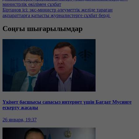
министрлік өкілімен сұхбат
Біртанов ісі: экс-министр әлеуметтік желіде тараған
ақпараттарға қатысты журналистерге сұхбат берді
Соңғы шығарылымдар
Үкімет басшысы сапасыз интернет үшін Бағдат Мусинге
ескерту жасады
26 января, 19:37