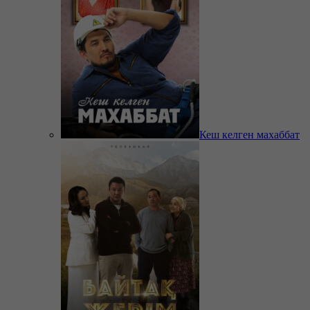
Кеш келген махаббат