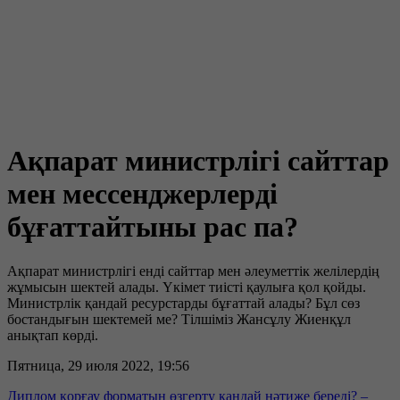
Ақпарат министрлігі сайттар
мен мессенджерлерді
бұғаттайтыны рас па?
Ақпарат министрлігі енді сайттар мен әлеуметтік желілердің
жұмысын шектей алады. Үкімет тиісті қаулыға қол қойды.
Министрлік қандай ресурстарды бұғаттай алады? Бұл сөз
бостандығын шектемей ме? Тілшіміз Жансұлу Жиенқұл
анықтап көрді.
Пятница, 29 июля 2022, 19:56
Диплом қорғау форматын өзгерту қандай нәтиже береді? –