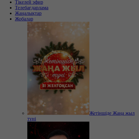
Тікелей эфир
Телебағдарлама
Жаңалықтар
Жобалар
Жетіншіде Жаңа жыл
түні