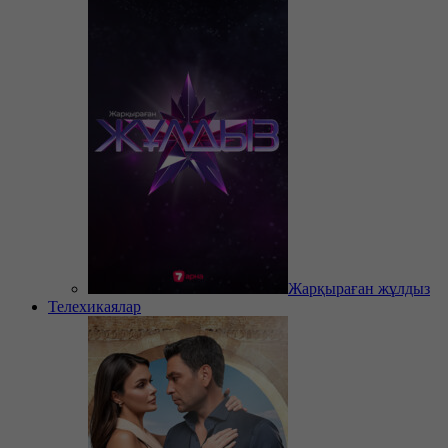
Жарқыраған жұлдыз
Телехикаялар