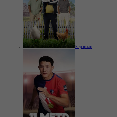
Бауырлар