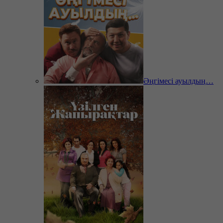
Әңгімесі ауылдың…