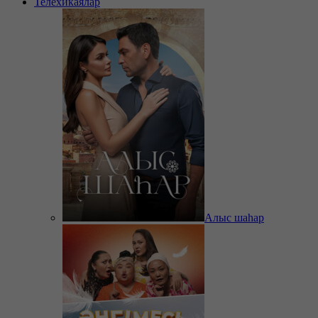
Телехикаялар
Алыс шаһар