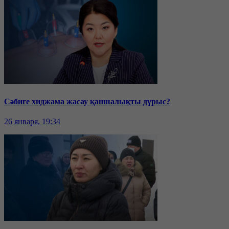
Сәбиге хиджама жасау қаншалықты дұрыс?
26 января, 19:34