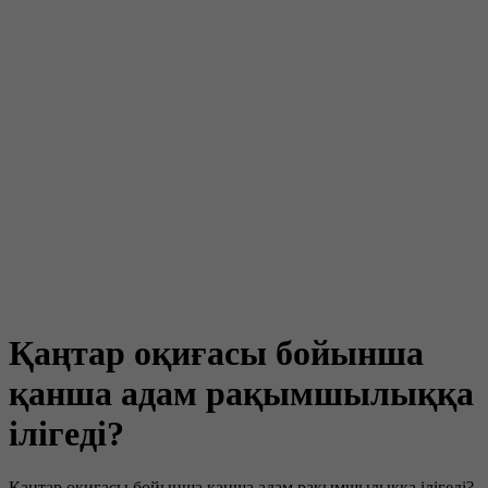
Қаңтар оқиғасы бойынша
қанша адам рақымшылыққа
ілігеді?
Қаңтар оқиғасы бойынша қанша адам рақымшылыққа ілігеді?