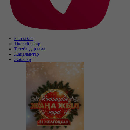
Басты бет
Тікелей эфир
Телебағдарлама
Жаңалықтар
Жобалар