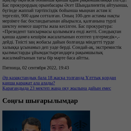
Бас прокурордың орынбасары Әсет Шыңдалиевтің айтуынша,
бүгінде жаппай тәртіпсіздік бойынша мыңнан астам іс
тергеліп, 900 адам сотталған. Оның 100-ден астамы нақты
мерзімге бас бостандығынан айырылса, қалғанына түрлі
шектеу немесе шартты жаза кесілген. Бас прокуратура:
«Президент тапсырмасы қолымызға енді жетті. Сондықтан
қанша адамға кешірім жасалатынын есептеп үлгермедік»,-
дейді. Тиісті заң жобасы дайын болғанда міндетті түрде
халыққа ұсынамыз деп уәде берді. Сондай-ақ, экстремистік
қылмыстарды ұйымдастырғандарға рақымшылық
жасалмайтынын тағы бір мәрте баса айтты.
Пятница, 02 сентября 2022, 19:43
Әр қазақстандық бала 18 жасқа толғанда Ұлттық қордан
қанша қаражат ала алады?
Қарағандыда 23 мектеп жаңа оқу жылына дайын емес
Соңғы шығарылымдар