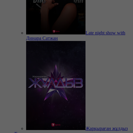
Late night show with
Динара Сатжан
Жарқыраған жұлдыз