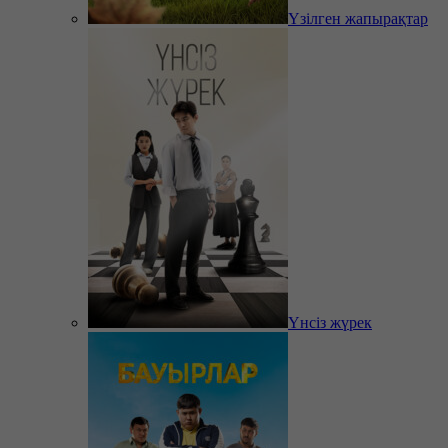
Үзілген жапырақтар
Үнсіз жүрек