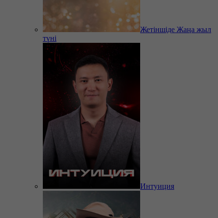
Жетіншіде Жаңа жыл
түні
Интуиция