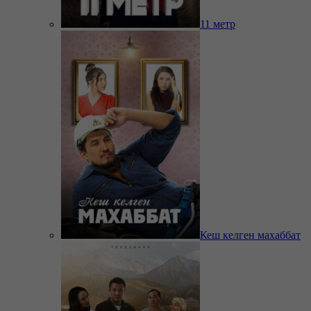
11 метр
Кеш келген махаббат