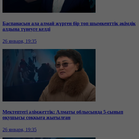
Баспанасын ала алмай жүрген бір топ шымкенттік әкімдік
алдына түнеуге келді
26 января, 19:35
Мектептегі әлімжеттік: Алматы облысында 5-сынып
оқушысы соққыға жығылған
26 января, 19:35