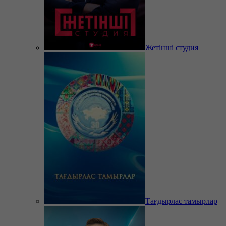
Жетінші студия
Тағдырлас тамырлар