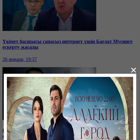
Үкімет басшысы сапасыз интернет үшін Бағдат Мусинге
ескерту жасады
26 января, 19:37
×
Бірнеше отбасын алдаған туристік фирма директоры
сотталып жатыр