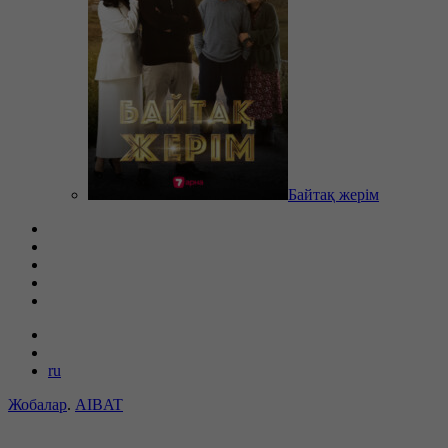
Байтақ жерім
ru
Жобалар
.
AIBAT