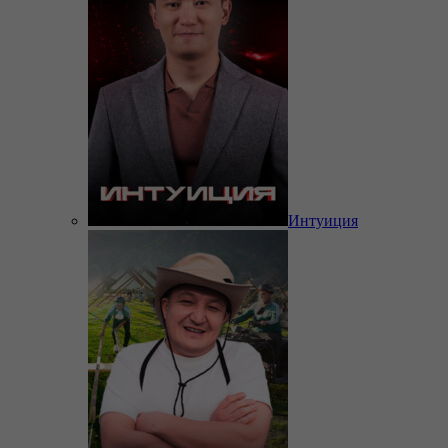
Интуиция