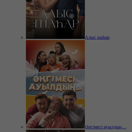
Алыс шаһар
Әңгімесі ауылдың…