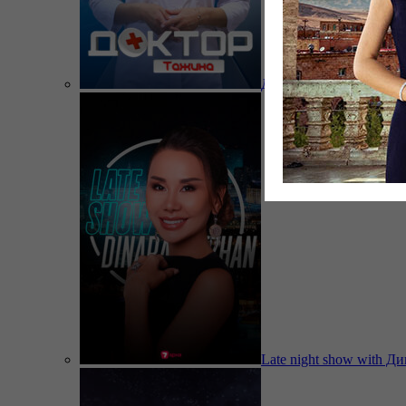
Доктор Тажина
Late night show with Д