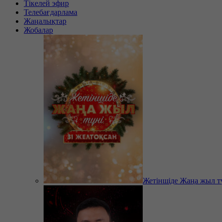
Тікелей эфир
Телебағдарлама
Жаңалықтар
Жобалар
Жетіншіде Жаңа жыл т