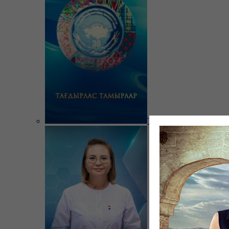
Тағдырлас тамырлар