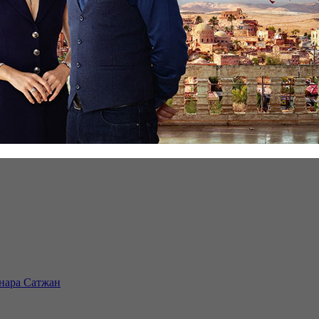
инара Сатжан