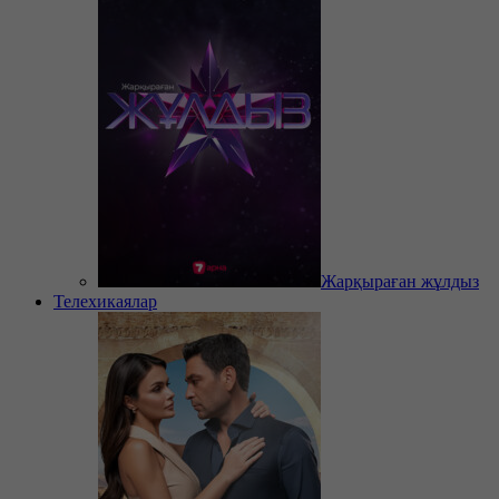
Жарқыраған жұлдыз
Телехикаялар