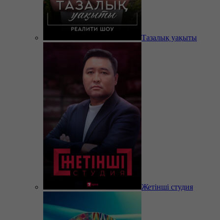
Тазалық уақыты
Жетінші студия