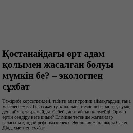
Қостанайдағы өрт адам
қолымен жасалған болуы
мүмкін бе? – экологпен
сұхбат
Тәжірибе көрсеткендей, табиғи апат тропик аймақтардың ғана
мәселесі емес. Тілсіз жау тұтқиылдан тиемін десе, ыстық-суық
деп, аймақ таңдамайды. Себебі, апат айтып келмейді. Орман
өртін сөндіру неге қиын? Елімізде төтенше жағдайлар
саласына қандай реформа керек? Экология жанашыры Сәкен
Ділдахметпен сұхбат.