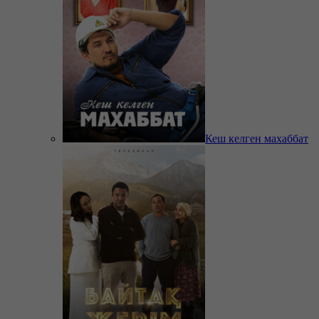
Кеш келген махаббат