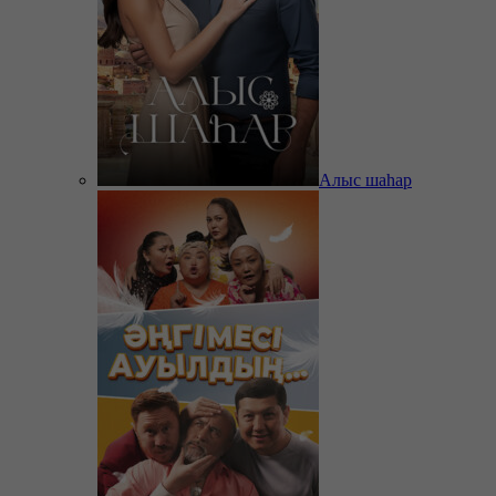
Алыс шаһар