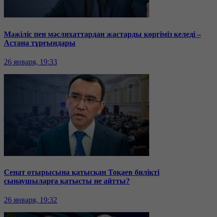
Мәжіліс пен мәслихаттардан жастарды көргіміз келеді –
Астана тұрғындары
26 января, 19:33
Сенат отырысына қатысқан Тоқаев билікті
сынаушыларға қатысты не айтты?
26 января, 19:32