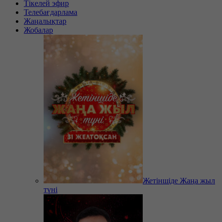
Тікелей эфир
Телебағдарлама
Жаңалықтар
Жобалар
Жетіншіде Жаңа жыл
түні