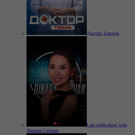
Доктор Тажина
Late night show with
Динара Сатжан