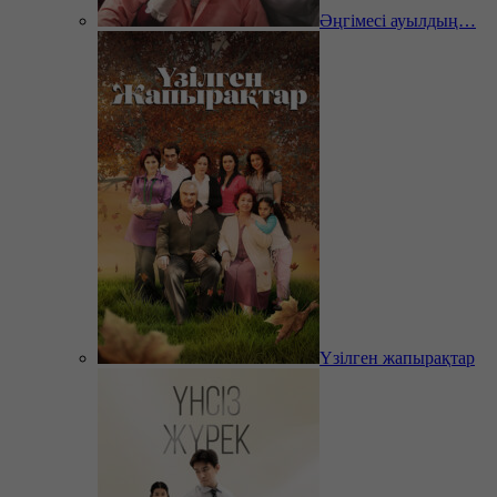
Әңгімесі ауылдың…
Үзілген жапырақтар