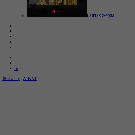
Байтақ жерім
ru
Жобалар
.
AIBAT