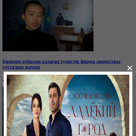
Бірнеше отбасын алдаған туристік фирма директоры
×
сотталып жатыр
26 января, 19:36