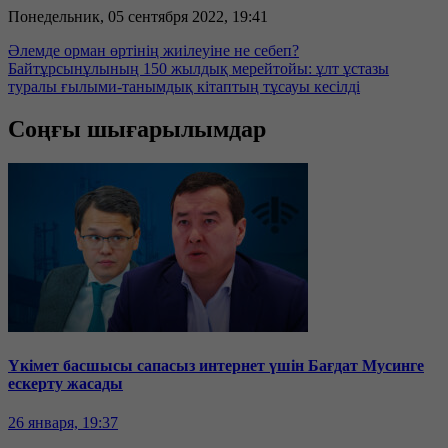
Понедельник, 05 сентября 2022, 19:41
Әлемде орман өртінің жиілеуіне не себеп?
Байтұрсынұлының 150 жылдық мерейтойы: ұлт ұстазы
туралы ғылыми-танымдық кітаптың тұсауы кесілді
Соңғы шығарылымдар
Үкімет басшысы сапасыз интернет үшін Бағдат Мусинге
ескерту жасады
26 января, 19:37