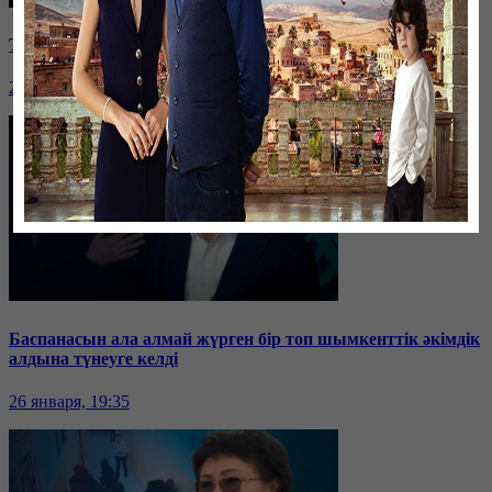
Таразда ТЭЦ қызметкерлері жалақы көтеруді талап етті
26 января, 19:36
Баспанасын ала алмай жүрген бір топ шымкенттік әкімдік
алдына түнеуге келді
26 января, 19:35