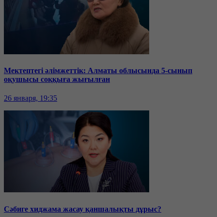
Мектептегі әлімжеттік: Алматы облысында 5-сынып
оқушысы соққыға жығылған
26 января, 19:35
Сәбиге хиджама жасау қаншалықты дұрыс?