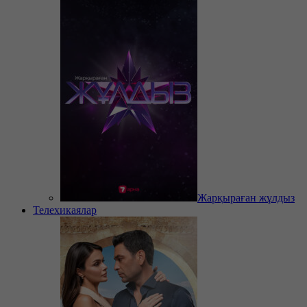
Жарқыраған жұлдыз
Телехикаялар