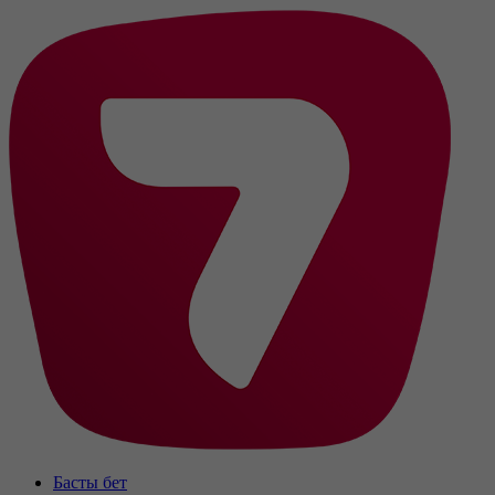
Басты бет