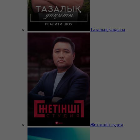
Тазалық уақыты
Жетінші студия