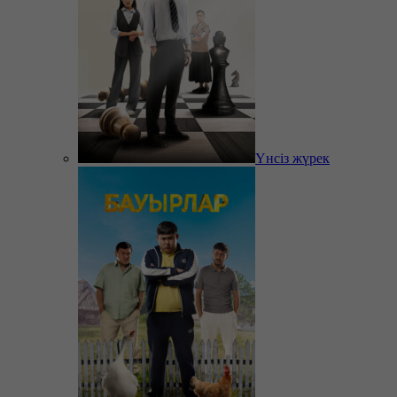
Үнсіз жүрек