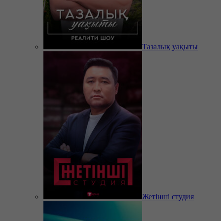
Тазалық уақыты
Жетінші студия