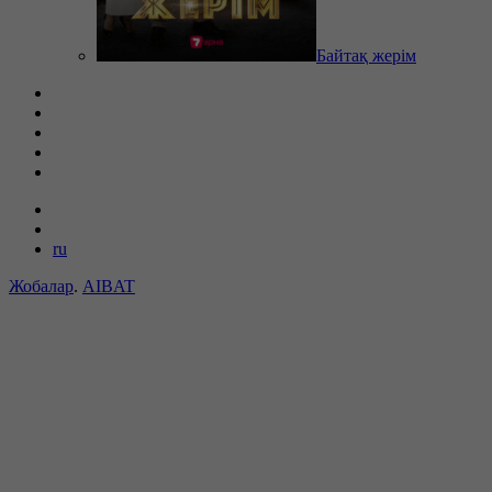
Байтақ жерім
ru
Жобалар
.
AIBAT