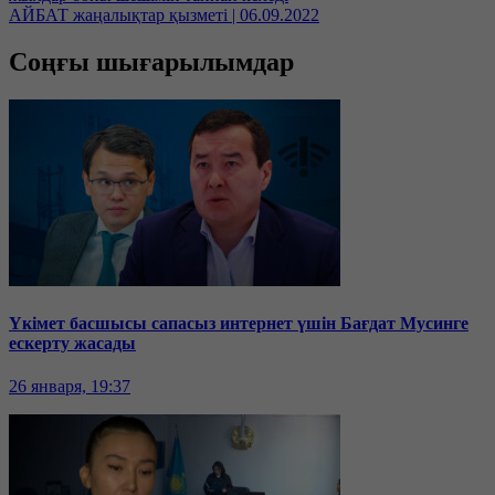
АЙБАТ жаңалықтар қызметі | 06.09.2022
Соңғы шығарылымдар
Үкімет басшысы сапасыз интернет үшін Бағдат Мусинге
ескерту жасады
26 января, 19:37