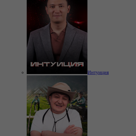
Интуиция