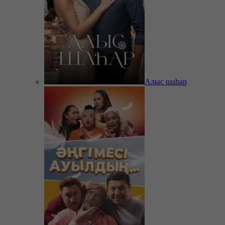
Алыс шаһар