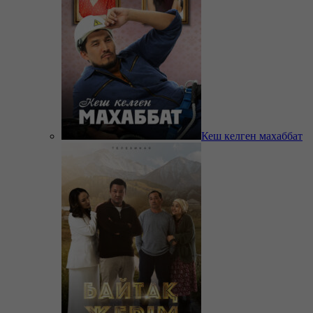
Кеш келген махаббат