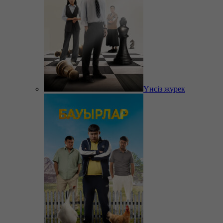
Үнсіз жүрек