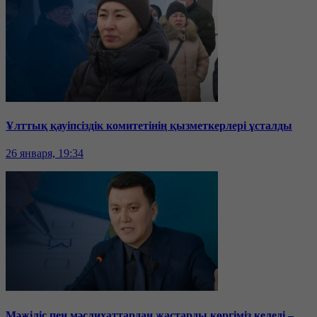
Ұлттық қауіпсіздік комитетінің қызметкерлері ұсталды
26 января, 19:34
Мәжіліс пен мәслихаттардан жастарды көргіміз келеді –