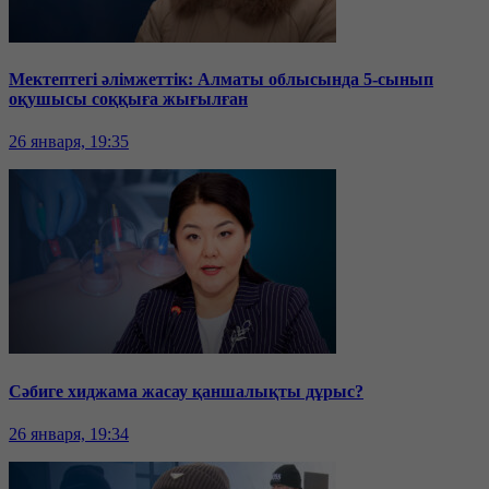
Мектептегі әлімжеттік: Алматы облысында 5-сынып
оқушысы соққыға жығылған
26 января, 19:35
Сәбиге хиджама жасау қаншалықты дұрыс?
26 января, 19:34