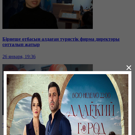
Бірнеше отбасын алдаған туристік фирма директоры
сотталып жатыр
26 января, 19:36
×
Таразда ТЭЦ қызметкерлері жалақы көтеруді талап етті