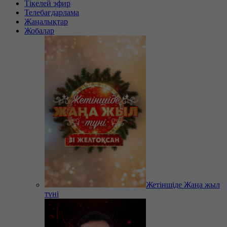
Тікелей эфир
Телебағдарлама
Жаңалықтар
Жобалар
Жетіншіде Жаңа жыл
түні