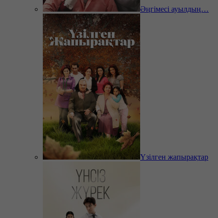
Әңгімесі ауылдың…
Үзілген жапырақтар