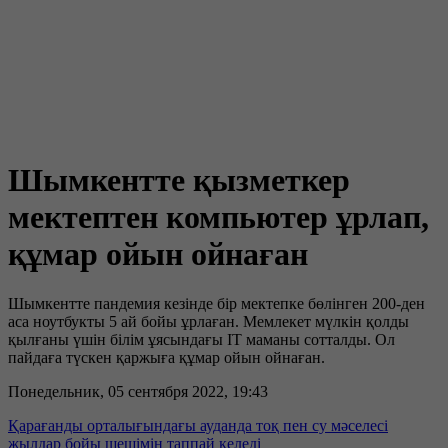
Шымкентте қызметкер
мектептен компьютер ұрлап,
құмар ойын ойнаған
Шымкентте пандемия кезінде бір мектепке бөлінген 200-ден
аса ноутбукты 5 ай бойы ұрлаған. Мемлекет мүлкін қолды
қылғаны үшін білім ұясындағы IT маманы сотталды. Ол
пайдаға түскен қаржыға құмар ойын ойнаған.
Понедельник, 05 сентября 2022, 19:43
Қарағанды орталығындағы ауданда тоқ пен су мәселесі
жылдар бойы шешімін таппай келеді