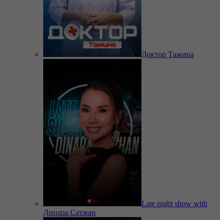
Доктор Тажина
Late night show with
Динара Сатжан