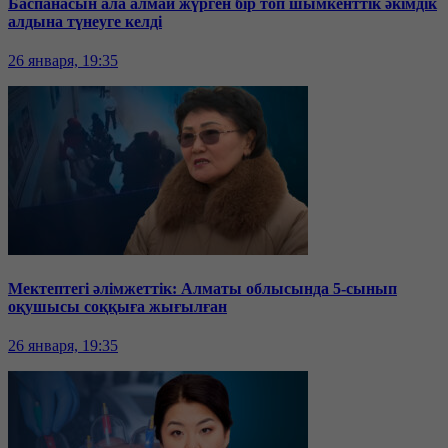
Баспанасын ала алмай жүрген бір топ шымкенттік әкімдік
алдына түнеуге келді
26 января, 19:35
Мектептегі әлімжеттік: Алматы облысында 5-сынып
оқушысы соққыға жығылған
26 января, 19:35