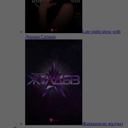
Late night show with
Динара Сатжан
Жарқыраған жұлдыз