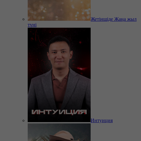
Жетіншіде Жаңа жыл
түні
Интуиция