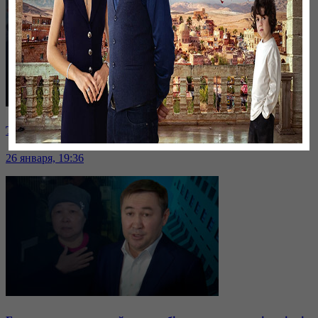
Таразда ТЭЦ қызметкерлері жалақы көтеруді талап етті
26 января, 19:36