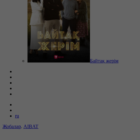
Байтақ жерім
ru
Жобалар
.
AIBAT