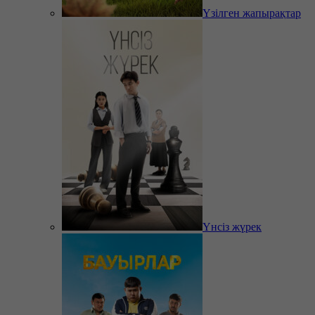
Үзілген жапырақтар
Үнсіз жүрек