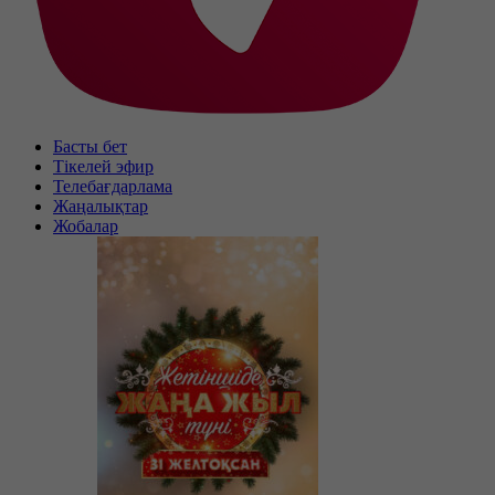
Басты бет
Тікелей эфир
Телебағдарлама
Жаңалықтар
Жобалар