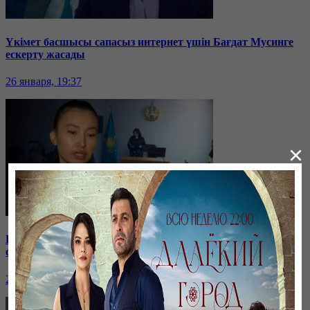
Үкімет басшысы сапасыз интернет үшін Бағдат Мусинге
ескерту жасады
26 января, 19:37
×
Бірнеше отбасын алдаған туристік фирма директоры
сотталып жатыр
26 января, 19:36