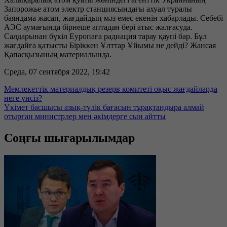
Запорожье атом электр станциясындағы ахуал туралы
баяндама жасап, жағдайдың мәз емес екенін хабарлады. Себебі
АЭС аумағында бірнеше аптадан бері атыс жалғасуда.
Салдарынан бүкіл Еуропаға радиация тарау қаупі бар. Бұл
жағдайға қатысты Біріккен Ұлттар Ұйымы не дейді? Жансая
Қапасқызының материалында.
Среда, 07 сентября 2022, 19:42
Мемлекеттік материалдық резерв комитеті оқыс жағдайларда
неге үнсіз?
Үкімет басшысы азық-түлік бағасын тұрақтандыра алмай
отырған министрлер мен әкімдерге сын айтты
Соңғы шығарылымдар