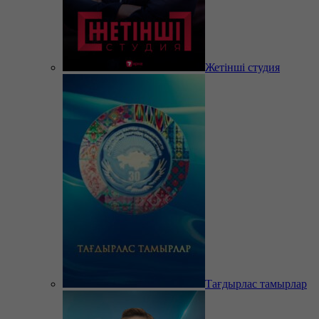
Жетінші студия
Тағдырлас тамырлар