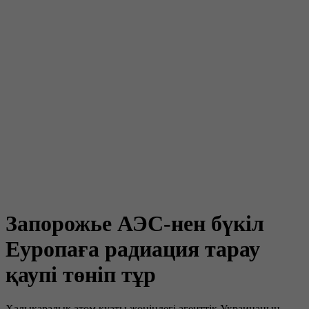
Запорожье АЭС-нен бүкіл
Еуропаға радиация тарау
қаупі төніп тұр
Халықаралық атом қуаты жөніндегі агенттік Украинаның