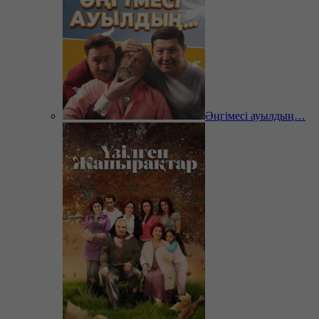
Әңгімесі ауылдың…