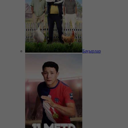
Бауырлар