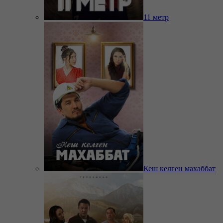
11 метр
Кеш келген махаббат