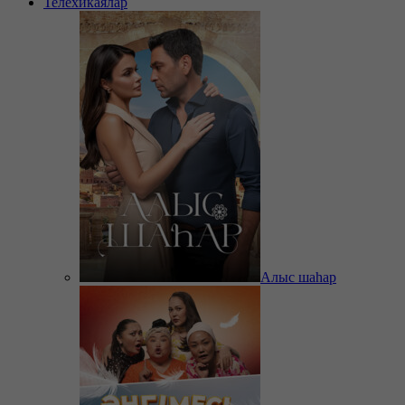
Телехикаялар
Алыс шаһар