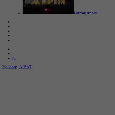
Байтақ жерім
ru
Жобалар
.
AIBAT