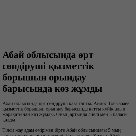
Абай облысында өрт
сөндіруші қызметтік
борышын орындау
барысында көз жұмды
Абай облысында өрт сөндіруші қаза тапты. Айдос Тоғызбаев
қызметтік борышын орындау барысында қатты күйік алып,
жарақатынан көз жұмды. Оның артында әйелі мен 5 баласы
қалды.
Тілсіз жау адам өмірімен бірге Абай облысындағы 5 мың
гектар жерді шарпып үлгерді. Дала өрттері Үржар, Абай,