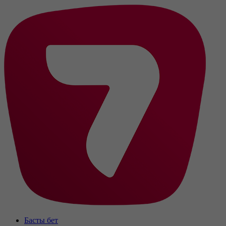
Басты бет