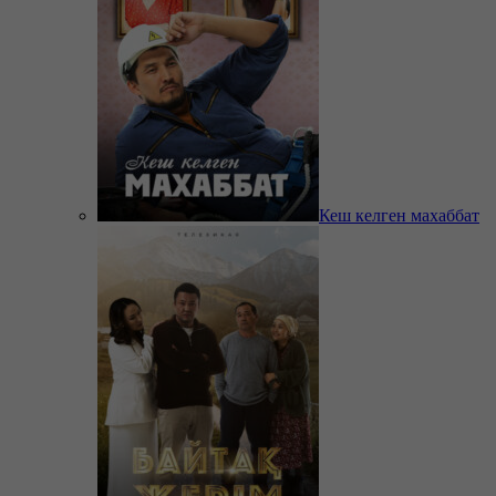
Кеш келген махаббат