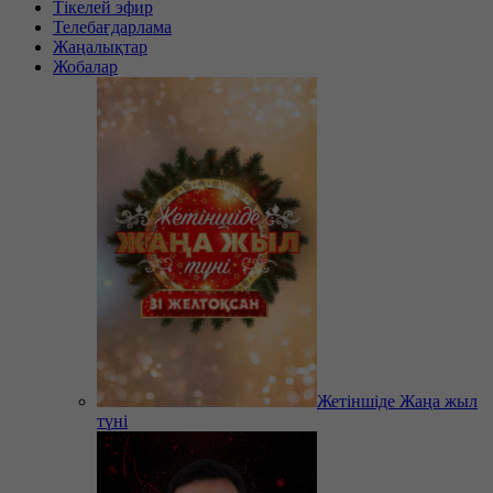
Тікелей эфир
Телебағдарлама
Жаңалықтар
Жобалар
Жетіншіде Жаңа жыл
түні