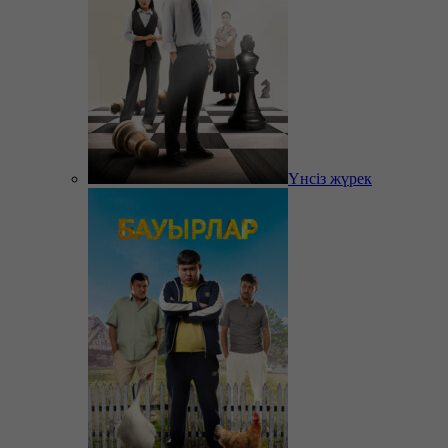
Үнсіз жүрек