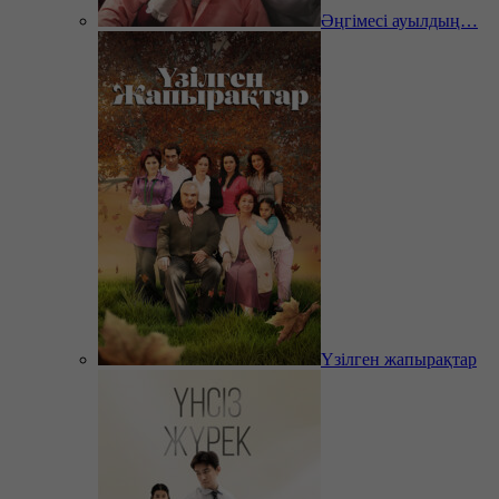
Әңгімесі ауылдың…
Үзілген жапырақтар