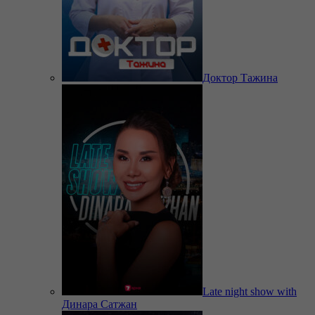
Доктор Тажина
Late night show with
Динара Сатжан