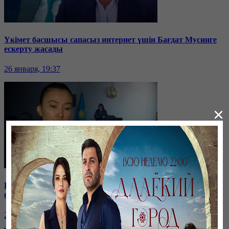
Үкімет басшысы сапасыз интернет үшін Бағдат Мусинге
ескерту жасады
26 января, 19:37
×
Бірнеше отбасын алдаған туристік фирма директоры
сотталып жатыр
26 января, 19:36