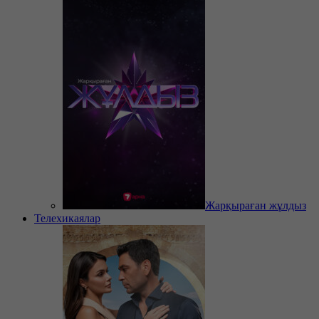
Жарқыраған жұлдыз
Телехикаялар