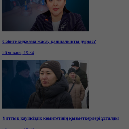
Сәбиге хиджама жасау қаншалықты дұрыс?
26 января, 19:34
Ұлттық қауіпсіздік комитетінің қызметкерлері ұсталды