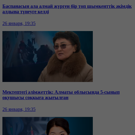
Баспанасын ала алмай жүрген бір топ шымкенттік әкімдік
алдына түнеуге келді
26 января, 19:35
Мектептегі әлімжеттік: Алматы облысында 5-сынып
оқушысы соққыға жығылған
26 января, 19:35