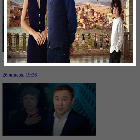
Таразда ТЭЦ қызметкерлері жалақы көтеруді талап етті
26 января, 19:36