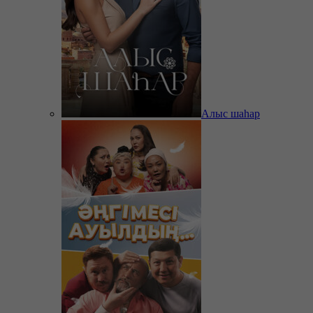
Алыс шаһар