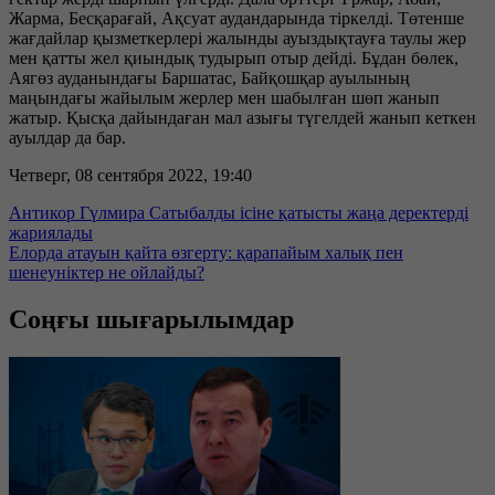
Жарма, Бесқарағай, Ақсуат аудандарында тіркелді. Төтенше
жағдайлар қызметкерлері жалынды ауыздықтауға таулы жер
мен қатты жел қиындық тудырып отыр дейді. Бұдан бөлек,
Аягөз ауданындағы Баршатас, Байқошқар ауылының
маңындағы жайылым жерлер мен шабылған шөп жанып
жатыр. Қысқа дайындаған мал азығы түгелдей жанып кеткен
ауылдар да бар.
Четверг, 08 сентября 2022, 19:40
Антикор Гүлмира Сатыбалды ісіне қатысты жаңа деректерді
жариялады
Елорда атауын қайта өзгерту: қарапайым халық пен
шенеуніктер не ойлайды?
Соңғы шығарылымдар