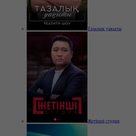
Тазалық уақыты
Жетінші студия