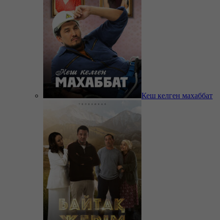
Кеш келген махаббат