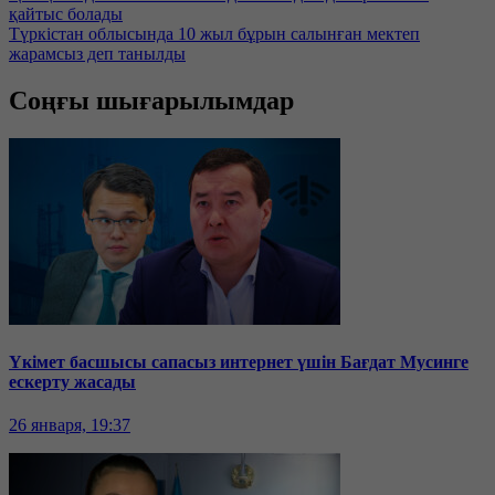
қайтыс болады
Түркістан облысында 10 жыл бұрын салынған мектеп
жарамсыз деп танылды
Соңғы шығарылымдар
Үкімет басшысы сапасыз интернет үшін Бағдат Мусинге
ескерту жасады
26 января, 19:37