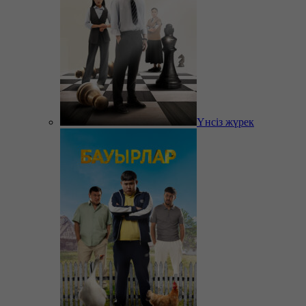
Үнсіз жүрек