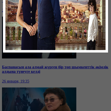
Таразда ТЭЦ қызметкерлері жалақы көтеруді талап етті
26 января, 19:36
Баспанасын ала алмай жүрген бір топ шымкенттік әкімдік
алдына түнеуге келді
26 января, 19:35