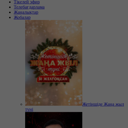
Тікелей эфир
Телебағдарлама
Жаңалықтар
Жобалар
Жетіншіде Жаңа жыл
түні