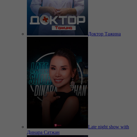
Доктор Тажина
Late night show with
Динара Сатжан