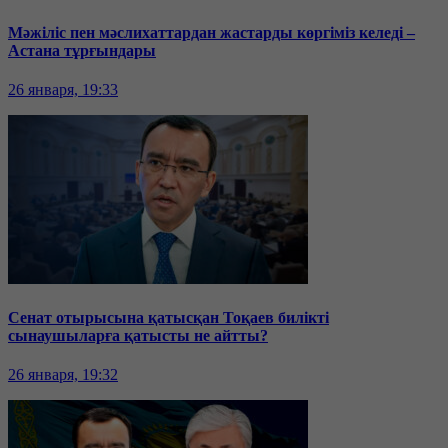
Мәжіліс пен мәслихаттардан жастарды көргіміз келеді –
Астана тұрғындары
26 января, 19:33
Сенат отырысына қатысқан Тоқаев билікті
сынаушыларға қатысты не айтты?
26 января, 19:32