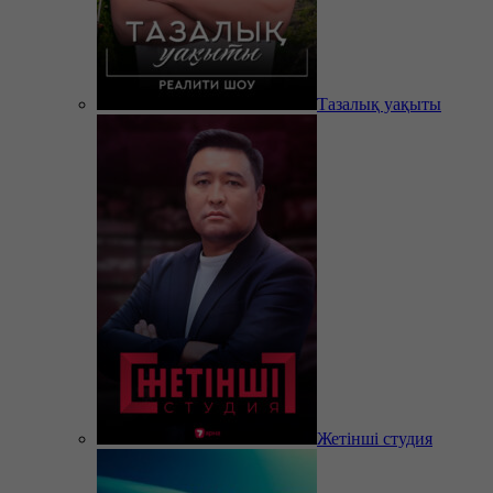
Тазалық уақыты
Жетінші студия