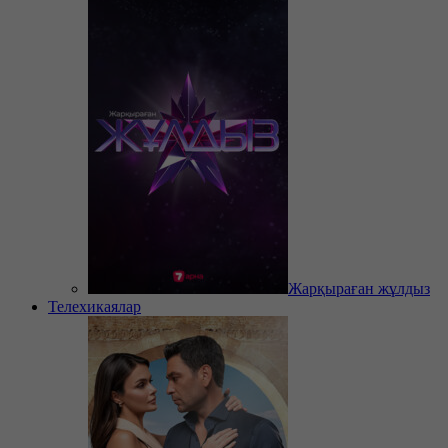
Жарқыраған жұлдыз
Телехикаялар