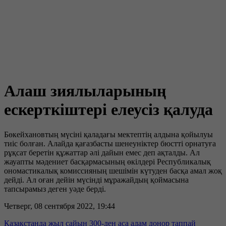
Алаш зиялыларының
ескерткіштері елеусіз қалуда
Бөкейхановтың мүсіні қаладағы мектептің алдына қойылуы
тиіс болған. Алайда қағазбасты шенеуніктер бюстті орнатуға
рұқсат беретін құжаттар әлі дайын емес деп ақталды. Ал
жауапты мәдениет басқармасының өкілдері Республикалық
ономастикалық комиссияның шешімін күтуден басқа амал жоқ
дейді. Ал оған дейін мүсінді мұражайдың қоймасына
тапсырамыз деген уәде берді.
Четверг, 08 сентября 2022, 19:44
Қазақстанда жыл сайын 300-ден аса адам донор таппай