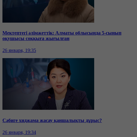
Мектептегі әлімжеттік: Алматы облысында 5-сынып
оқушысы соққыға жығылған
26 января, 19:35
Сәбиге хиджама жасау қаншалықты дұрыс?
26 января, 19:34