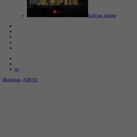
Байтақ жерім
ru
Жобалар
.
AIBAT