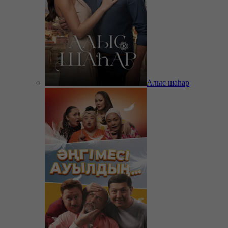
Алыс шаһар