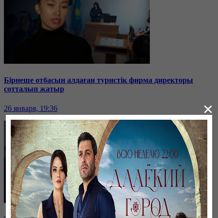
Бірнеше отбасын алдаған туристік фирма директоры
сотталып жатыр
×
26 января, 19:36