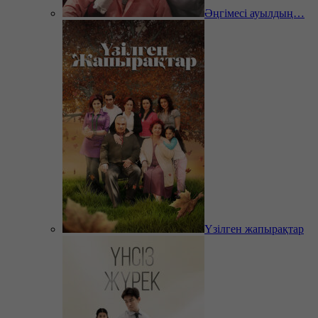
Әңгімесі ауылдың…
Үзілген жапырақтар