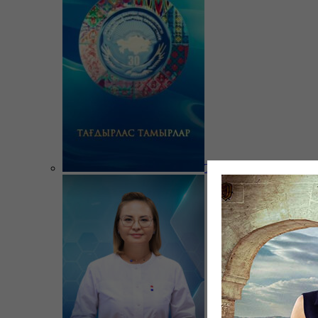
Тағдырлас тамырлар