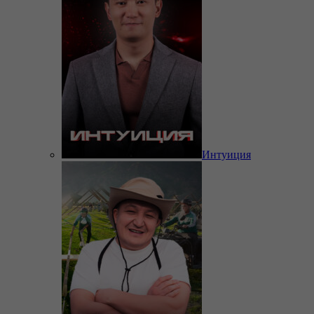
Интуиция