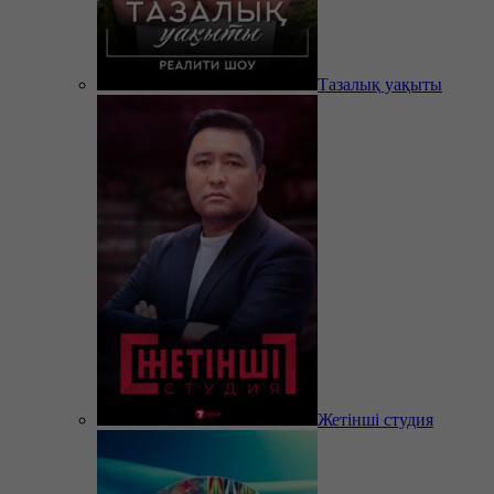
Тазалық уақыты
Жетінші студия