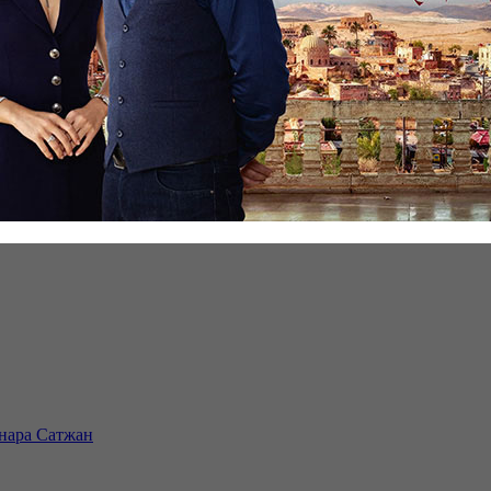
инара Сатжан