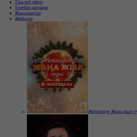
Тікелей эфир
Телебағдарлама
Жаңалықтар
Жобалар
Жетіншіде Жаңа жыл т