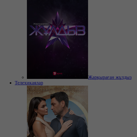
Жарқыраған жұлдыз
Телехикаялар