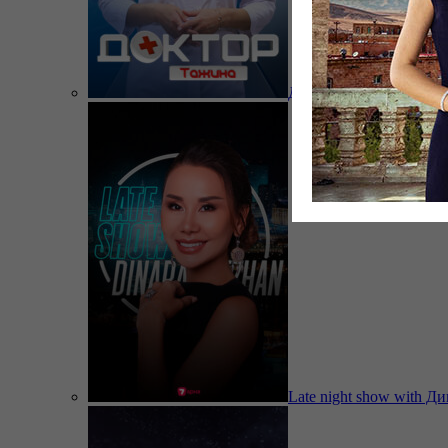
Доктор Тажина
Late night show with Д