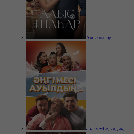
Алыс шаһар
Әңгімесі ауылдың…