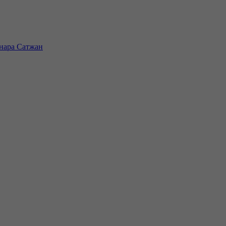
инара Сатжан