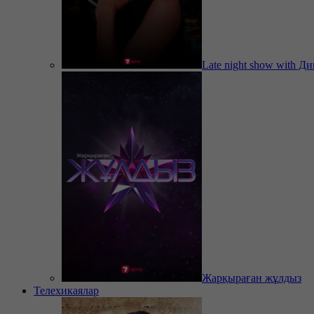
Late night show with Д
Жарқыраған жұлдыз
Телехикаялар