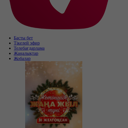
Басты бет
Тікелей эфир
Телебағдарлама
Жаңалықтар
Жобалар