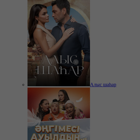
Алыс шаһар