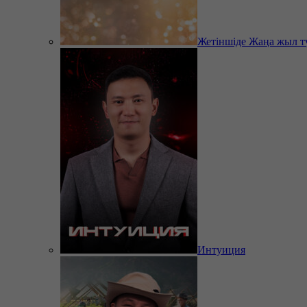
Жетіншіде Жаңа жыл т
Интуиция