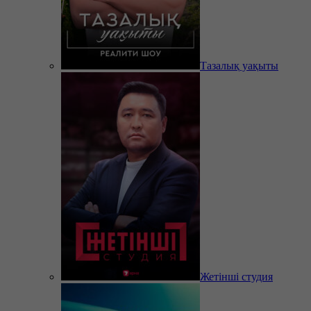
Тазалық уақыты
Жетінші студия