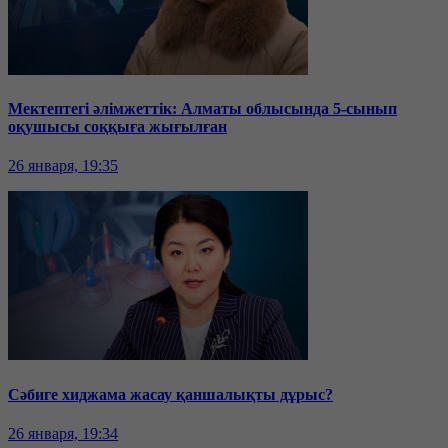
Мектептегі әлімжеттік: Алматы облысында 5-сынып
оқушысы соққыға жығылған
26 января, 19:35
Сәбиге хиджама жасау қаншалықты дұрыс?
26 января, 19:34