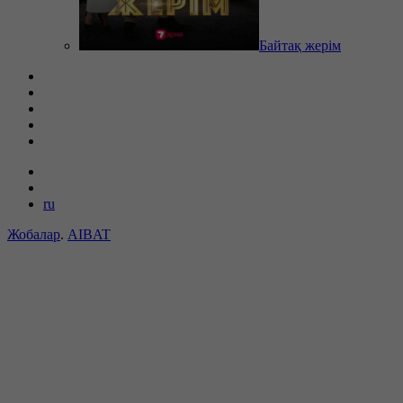
Байтақ жерім
ru
Жобалар
.
AIBAT