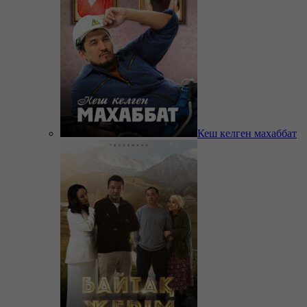
Кеш келген махаббат