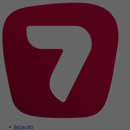
Басты бет