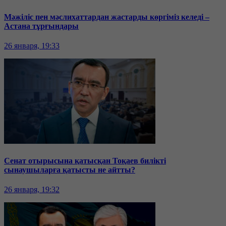
Мәжіліс пен мәслихаттардан жастарды көргіміз келеді –
Астана тұрғындары
26 января, 19:33
Сенат отырысына қатысқан Тоқаев билікті
сынаушыларға қатысты не айтты?
26 января, 19:32