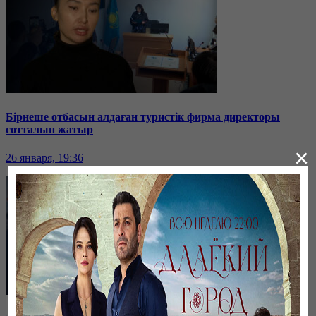
Бірнеше отбасын алдаған туристік фирма директоры
сотталып жатыр
×
26 января, 19:36