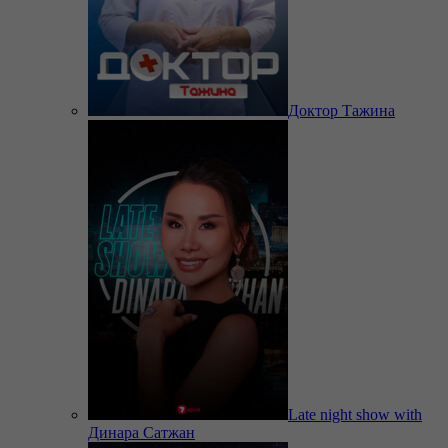
Доктор Тажина
Late night show with
Динара Сатжан