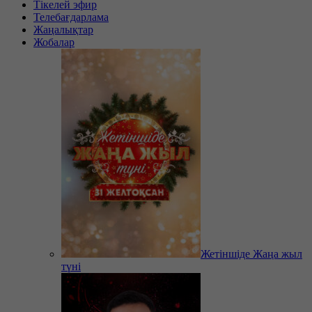
Тікелей эфир
Телебағдарлама
Жаңалықтар
Жобалар
Жетіншіде Жаңа жыл
түні