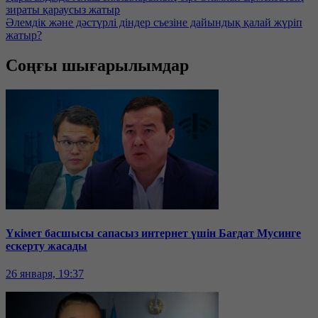
зираты қараусыз жатыр
Әлемдік және дәстүрлі діндер съезіне дайындық қалай жүріп
жатыр?
Соңғы шығарылымдар
Үкімет басшысы сапасыз интернет үшін Бағдат Мусинге
ескерту жасады
26 января, 19:37