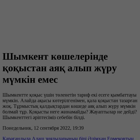
Шымкент көшелерінде
қоқыстан аяқ алып жүру
мүмкін емес
Шымкентте қоқыс үшін төленетін тариф екі есеге қымбаттауы
мүмкін. Алайда ақысы көтерілгенімен, қала қоқыстан тазарған
жоқ. Тұрмыстық қалдықтардан көшеде аяқ алып жүру мүмкін
болмай тұр. Қоқысты неге жинамайды? Жауаптылар не дейді?
Шымкенттегі әріптесіміз себебін білді.
Понедельник, 12 сентября 2022, 19:39
Қарағандыда Алаш зиялыларының бірі Әлімхан Ермековтың