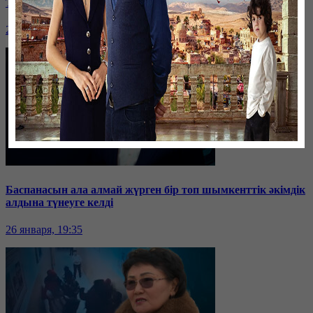
Таразда ТЭЦ қызметкерлері жалақы көтеруді талап етті
26 января, 19:36
Баспанасын ала алмай жүрген бір топ шымкенттік әкімдік
алдына түнеуге келді
26 января, 19:35