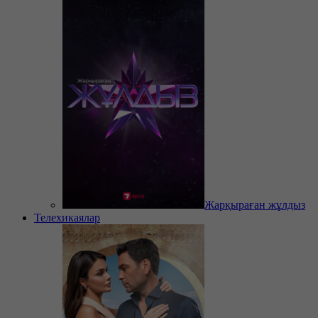
Жарқыраған жұлдыз
Телехикаялар