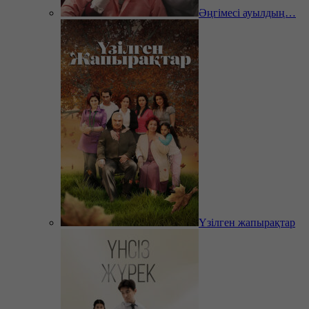
Әңгімесі ауылдың…
Үзілген жапырақтар