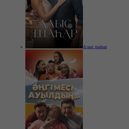
Алыс шаһар