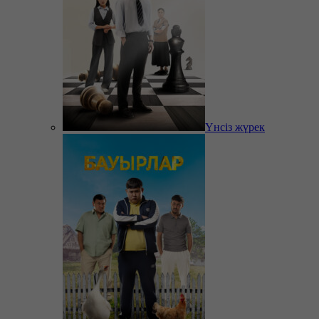
Үнсіз жүрек