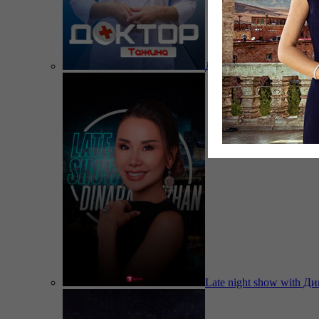
Доктор Тажина
Late night show with Д