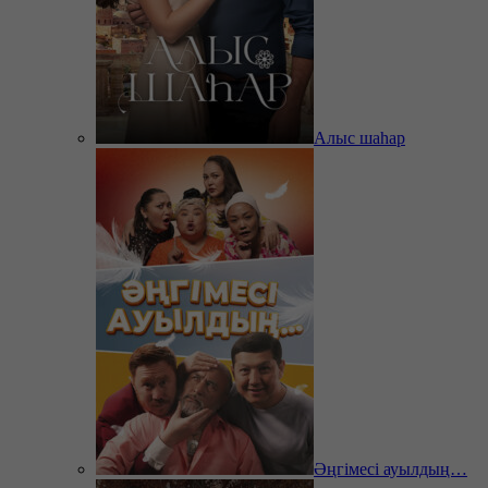
Алыс шаһар
Әңгімесі ауылдың…