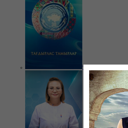
Тағдырлас тамырлар