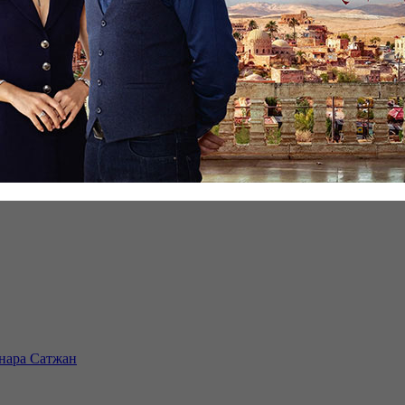
инара Сатжан