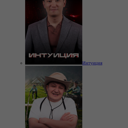
Интуиция