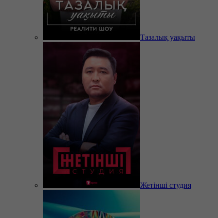
Тазалық уақыты
Жетінші студия