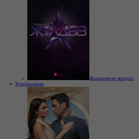
Жарқыраған жұлдыз
Телехикаялар