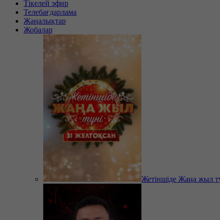
Тікелей эфир
Телебағдарлама
Жаңалықтар
Жобалар
Жетіншіде Жаңа жыл т