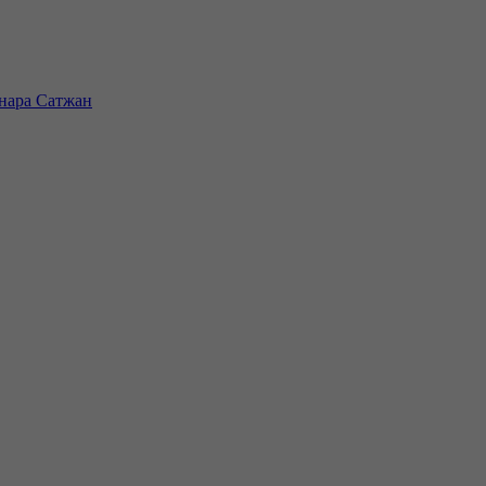
инара Сатжан