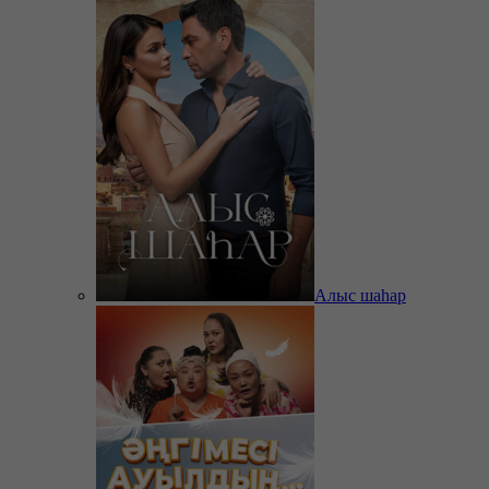
Алыс шаһар