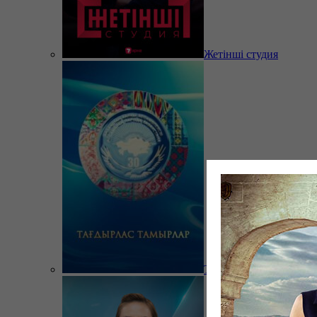
Жетінші студия
Тағдырлас тамырлар