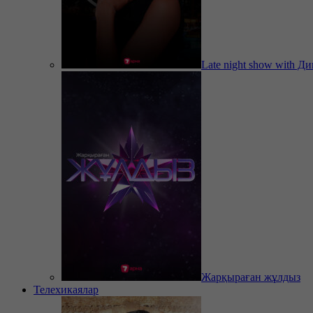
Late night show with Д
Жарқыраған жұлдыз
Телехикаялар