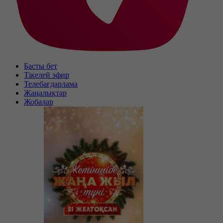
Басты бет
Тікелей эфир
Телебағдарлама
Жаңалықтар
Жобалар