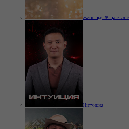
Жетіншіде Жаңа жыл т
Интуиция