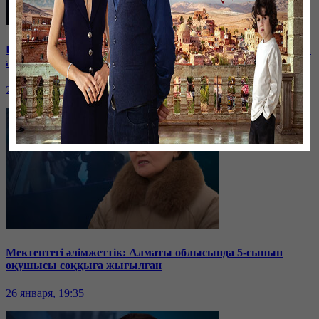
Баспанасын ала алмай жүрген бір топ шымкенттік әкімдік
алдына түнеуге келді
26 января, 19:35
Мектептегі әлімжеттік: Алматы облысында 5-сынып
оқушысы соққыға жығылған
26 января, 19:35