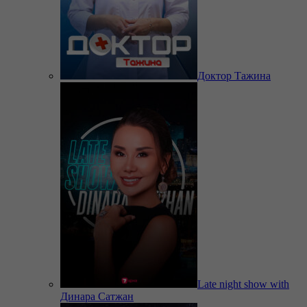
Доктор Тажина
Late night show with
Динара Сатжан