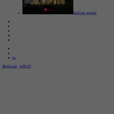
Байтақ жерім
ru
Жобалар
.
AIBAT