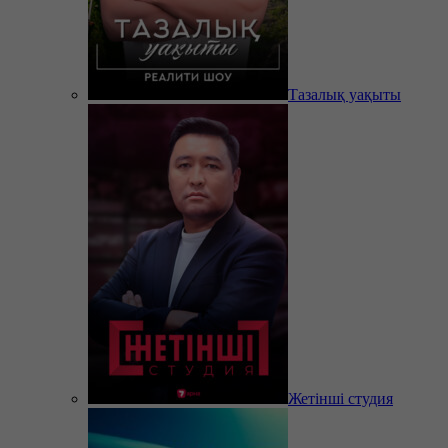
Тазалық уақыты
Жетінші студия