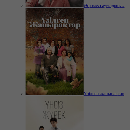
Әңгімесі ауылдың…
Үзілген жапырақтар