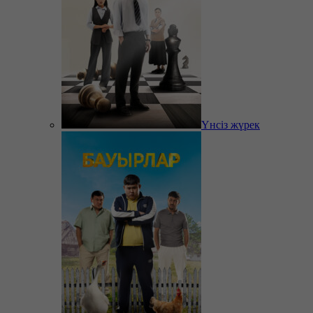
Үнсіз жүрек