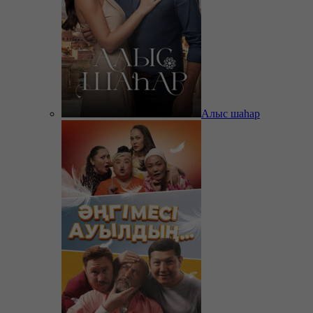
Алыс шаһар