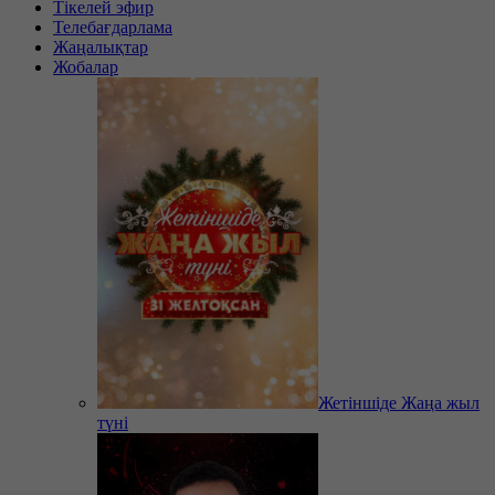
Тікелей эфир
Телебағдарлама
Жаңалықтар
Жобалар
Жетіншіде Жаңа жыл
түні