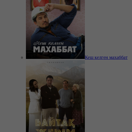
Кеш келген махаббат