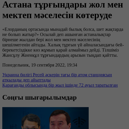
Астана тұрғындары жол мен
мектеп мәселесін көтеруде
«Елорданың ортасында мынадай былық болса, шет жақтарда
не болып жатыр?» Осылай деп ашынған астаналықтар
бірнеше жылдан бері жол мен мектеп мәселесінің
шешілмегенін айтады. Халық тұрғын үй айналасындағы бей-
берекетсіздікке көз жұмып қарай алмаймыз дейді. Тілшіміз
Жансұлу Жиенқұл тұрғындардың арызын тыңдап қайтты.
Понедельник, 19 сентября 2022, 19:34
Украина билігі Ресей әскерін тағы бір атом станциясын
атқылады деп айыптады
Қарағанды облысында бір жыл ішінде 72 ауыл таратылған
Соңғы шығарылымдар