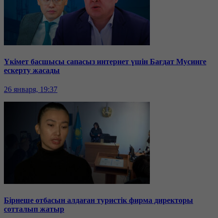
Үкімет басшысы сапасыз интернет үшін Бағдат Мусинге
ескерту жасады
26 января, 19:37
Бірнеше отбасын алдаған туристік фирма директоры
сотталып жатыр