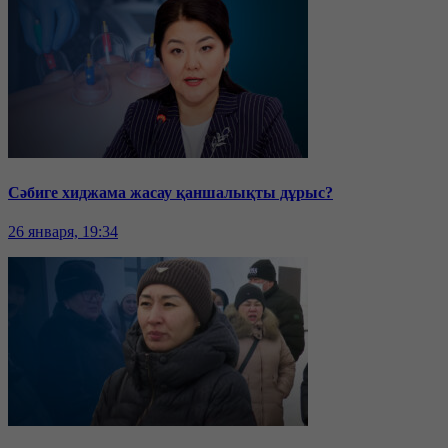
Сәбиге хиджама жасау қаншалықты дұрыс?
26 января, 19:34