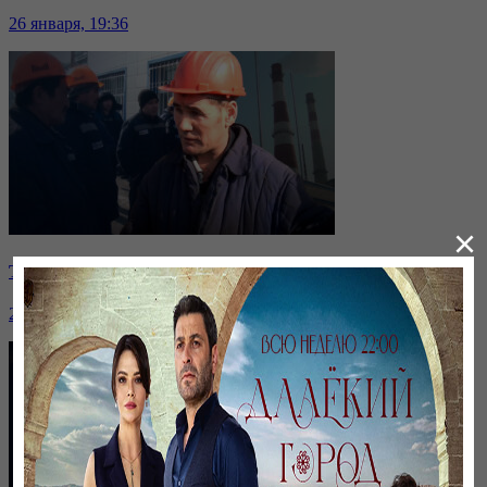
26 января, 19:36
×
Таразда ТЭЦ қызметкерлері жалақы көтеруді талап етті
26 января, 19:36