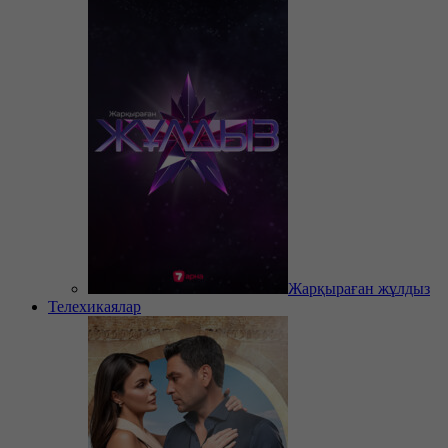
Жарқыраған жұлдыз
Телехикаялар