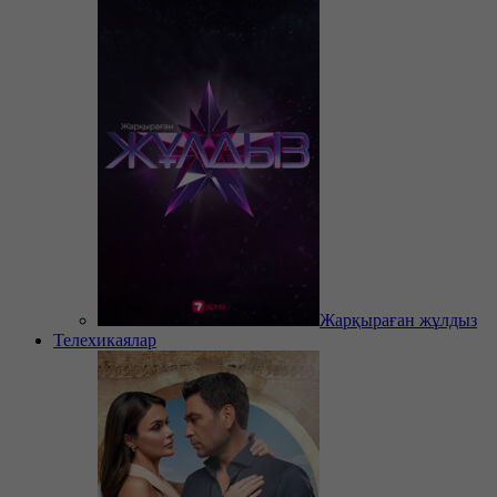
Жарқыраған жұлдыз
Телехикаялар