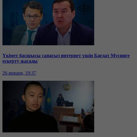
Үкімет басшысы сапасыз интернет үшін Бағдат Мусинге
ескерту жасады
26 января, 19:37