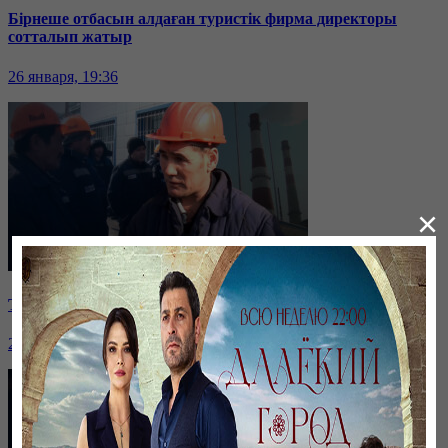
Бірнеше отбасын алдаған туристік фирма директоры
сотталып жатыр
26 января, 19:36
×
Таразда ТЭЦ қызметкерлері жалақы көтеруді талап етті
26 января, 19:36