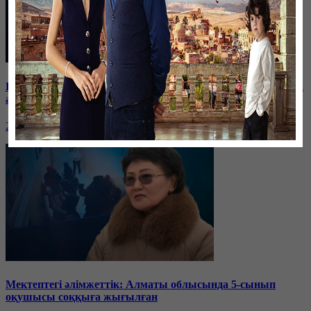
Баспанасын ала алмай жүрген бір топ шымкенттік әкімдік
алдына түнеуге келді
26 января, 19:35
Мектептегі әлімжеттік: Алматы облысында 5-сынып
оқушысы соққыға жығылған