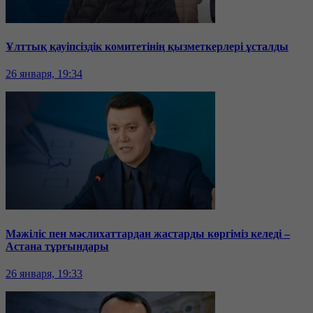
Ұлттық қауіпсіздік комитетінің қызметкерлері ұсталды
26 января, 19:34
Мәжіліс пен мәслихаттардан жастарды көргіміз келеді –
Астана тұрғындары
26 января, 19:33