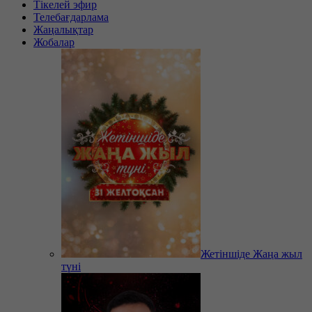
Тікелей эфир
Телебағдарлама
Жаңалықтар
Жобалар
Жетіншіде Жаңа жыл
түні