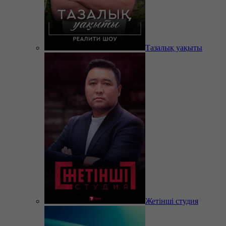
Тазалық уақыты
Жетінші студия