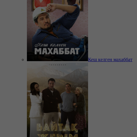
Кеш келген махаббат