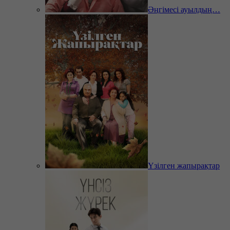
Әңгімесі ауылдың…
Үзілген жапырақтар