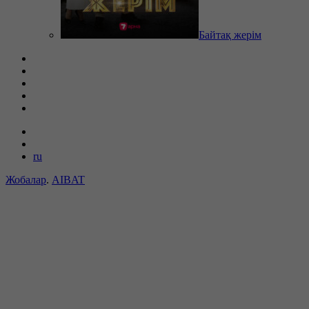
Байтақ жерім
ru
Жобалар
.
AIBAT