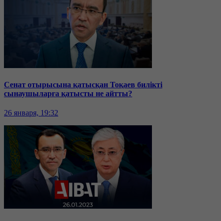
Сенат отырысына қатысқан Тоқаев билікті
сынаушыларға қатысты не айтты?
26 января, 19:32