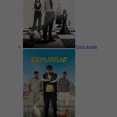
Үнсіз жүрек