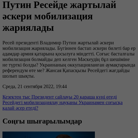
Путин Ресейде жартылай
әскери мобилизация
жариялады
Ресей президенті Владимир Путин жартылай әскери
мобилизация жариялады. Бүгіннен бастап әскери билеті бар ер
адамдар армия қатарына қосылуға міндетті. Соғыс басталғалы
мобилизация болмайды деп келген Мәскеудің бұл шешіміне
не түрткі болды? Украинаның оккупацияланған аумақтарында
референдум өте ме? Жансая Қапасқызы Ресейдегі жағдайды
шолып шықты.
Среда, 21 сентября 2022, 19:44
Кезектен тыс Президент сайлауы 20 қараша күні өтеді
Ресейдегі мобилизациялау науқаны Украинамен соғысқа
қалай әсер етеді?
Соңғы шығарылымдар