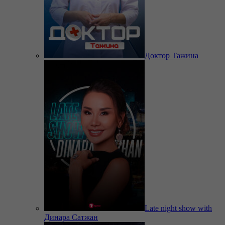
Доктор Тажина
Late night show with
Динара Сатжан