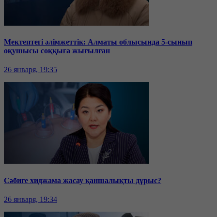
Мектептегі әлімжеттік: Алматы облысында 5-сынып
оқушысы соққыға жығылған
26 января, 19:35
Сәбиге хиджама жасау қаншалықты дұрыс?
26 января, 19:34