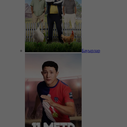
Бауырлар