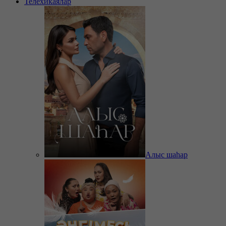
Телехикаялар
Алыс шаһар