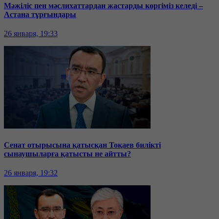
Мәжіліс пен мәслихаттардан жастарды көргіміз келеді –
Астана тұрғындары
26 января, 19:33
Сенат отырысына қатысқан Тоқаев билікті
сынаушыларға қатысты не айтты?
26 января, 19:32