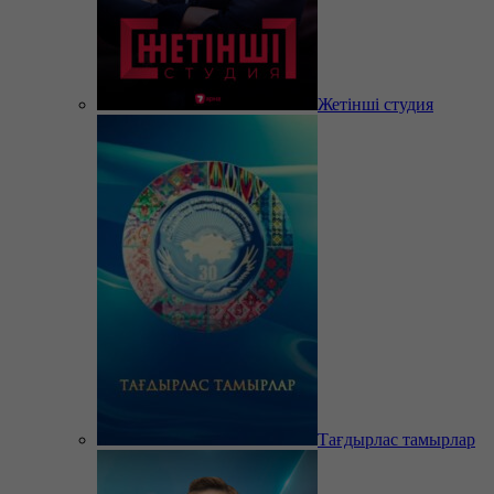
Жетінші студия
Тағдырлас тамырлар