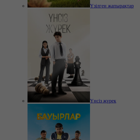
Үзілген жапырақтар
Үнсіз жүрек