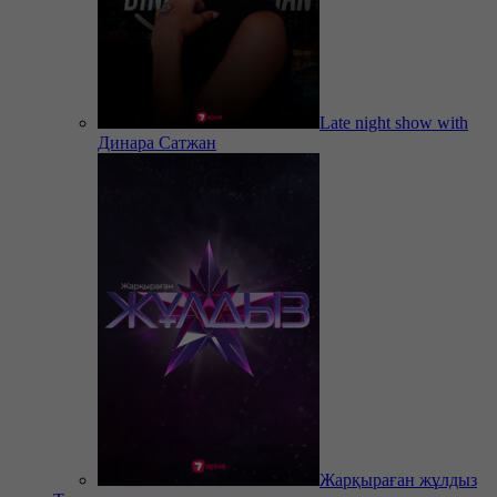
Late night show with
Динара Сатжан
Жарқыраған жұлдыз