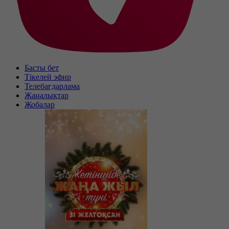
Басты бет
Тікелей эфир
Телебағдарлама
Жаңалықтар
Жобалар