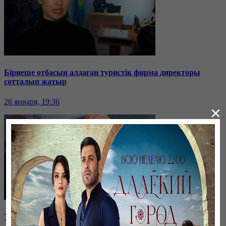
Бірнеше отбасын алдаған туристік фирма директоры
сотталып жатыр
26 января, 19:36
×
Таразда ТЭЦ қызметкерлері жалақы көтеруді талап етті