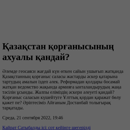
Қазақстан қорғанысының
ахуалы қандай?
Әлемде геосаяси жағдай күн өткен сайын ушығып жатқанда
Қазақстанның қорғаныс саласы жастарды әскер қатарына
тартудың амалын іздеп әлек. Реформадан қолдары босамай
жатқан ведомство жақында армияға ынталандырудың жаңа
тәсілін ұсынды. Жалпы еліміздің әскери әлеуеті қандай?
Қорғаныс саласын күшейтуге Ұлттық қордан қаражат бөлу
қажет пе? Әріптесіміз Айғаным Достанбай толығырақ
тарқатады.
Среда, 21 сентября 2022, 19:46
Кайрат Сатыбалды ісі: сот кейінге шегерілді