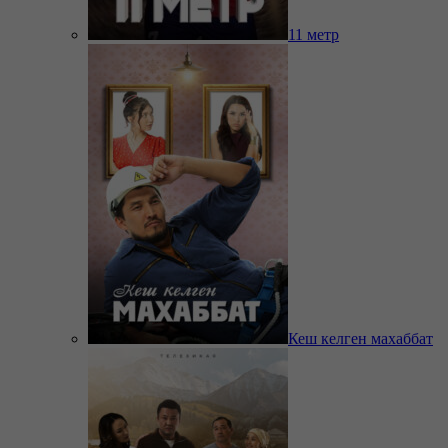
11 метр
Кеш келген махаббат