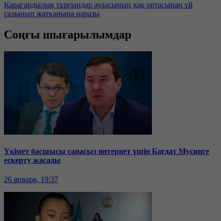
Қарағандылық тұрғындар ауласының қақ ортасынан үй
салынып жатқанына наразы
Соңғы шығарылымдар
Үкімет басшысы сапасыз интернет үшін Бағдат Мусинге
ескерту жасады
26 января, 19:37