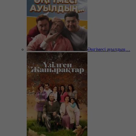
Әңгімесі ауылдың…