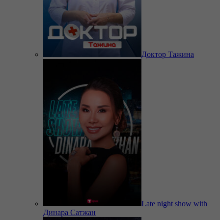
Доктор Тажина
Late night show with
Динара Сатжан