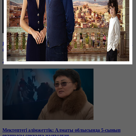
Баспанасын ала алмай жүрген бір топ шымкенттік әкімдік
алдына түнеуге келді
26 января, 19:35
Мектептегі әлімжеттік: Алматы облысында 5-сынып
оқушысы соққыға жығылған