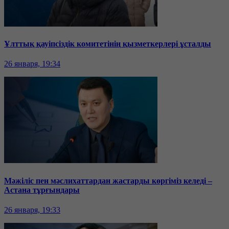
Ұлттық қауіпсіздік комитетінің қызметкерлері ұсталды
26 января, 19:34
Мәжіліс пен мәслихаттардан жастарды көргіміз келеді –
Астана тұрғындары
26 января, 19:33