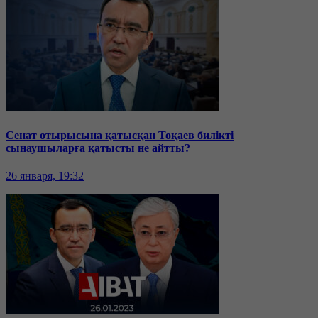
Сенат отырысына қатысқан Тоқаев билікті
сынаушыларға қатысты не айтты?
26 января, 19:32