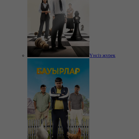
Үнсіз жүрек