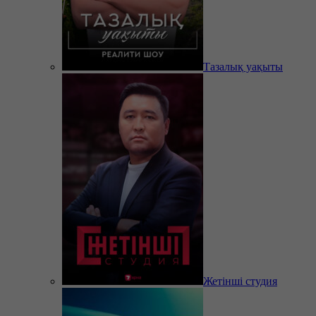
Тазалық уақыты
Жетінші студия