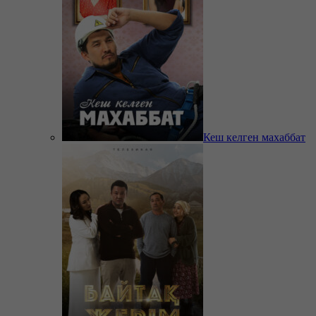
Кеш келген махаббат