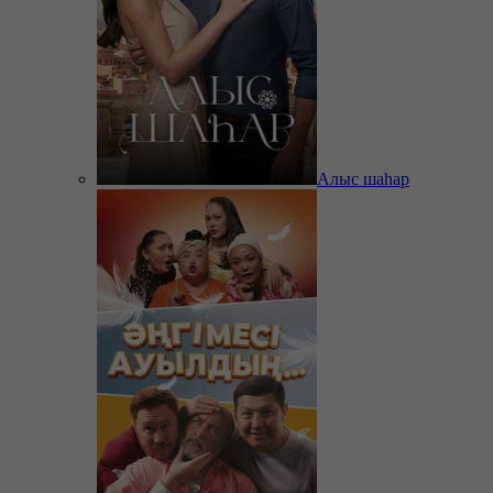
Алыс шаһар