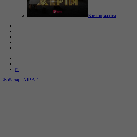
Байтақ жерім
ru
Жобалар
.
AIBAT