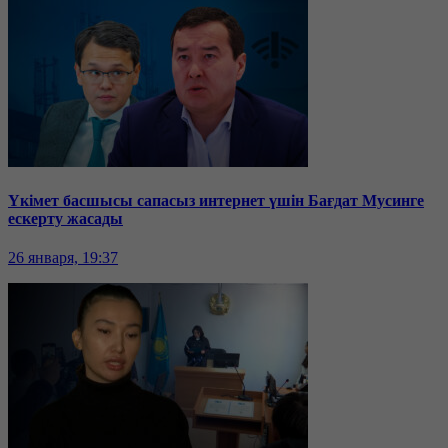
Үкімет басшысы сапасыз интернет үшін Бағдат Мусинге
ескерту жасады
26 января, 19:37