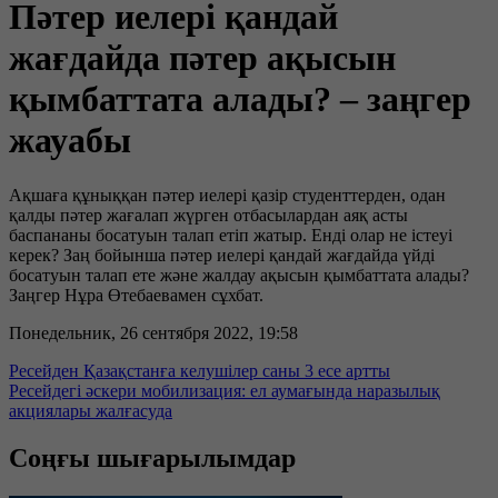
Пәтер иелері қандай
жағдайда пәтер ақысын
қымбаттата алады? – заңгер
жауабы
Ақшаға құныққан пәтер иелері қазір студенттерден, одан
қалды пәтер жағалап жүрген отбасылардан аяқ асты
баспананы босатуын талап етіп жатыр. Енді олар не істеуі
керек? Заң бойынша пәтер иелері қандай жағдайда үйді
босатуын талап ете және жалдау ақысын қымбаттата алады?
Заңгер Нұра Өтебаевамен сұхбат.
Понедельник, 26 сентября 2022, 19:58
Ресейден Қазақстанға келушілер саны 3 есе артты
Ресейдегі әскери мобилизация: ел аумағында наразылық
акциялары жалғасуда
Соңғы шығарылымдар