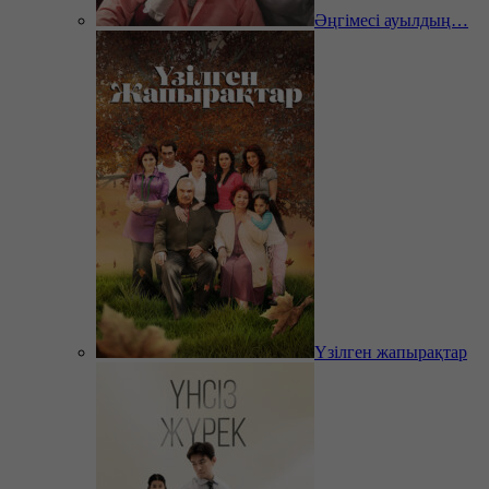
Әңгімесі ауылдың…
Үзілген жапырақтар