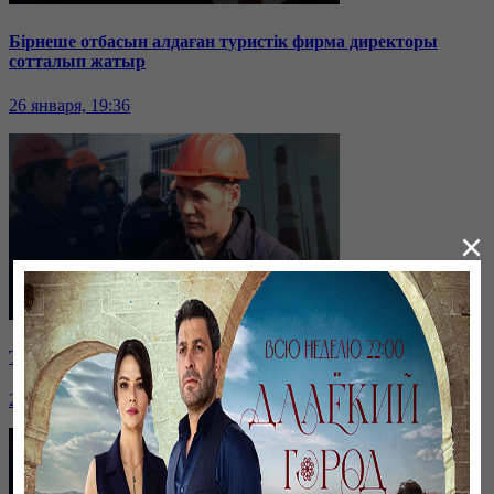
Бірнеше отбасын алдаған туристік фирма директоры
сотталып жатыр
26 января, 19:36
×
Таразда ТЭЦ қызметкерлері жалақы көтеруді талап етті
26 января, 19:36