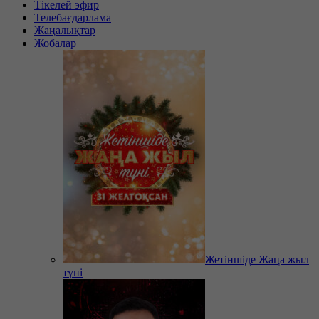
Тікелей эфир
Телебағдарлама
Жаңалықтар
Жобалар
Жетіншіде Жаңа жыл
түні