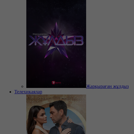
Жарқыраған жұлдыз
Телехикаялар