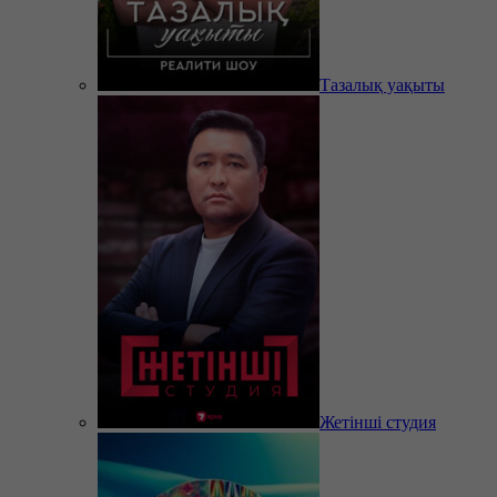
Тазалық уақыты
Жетінші студия