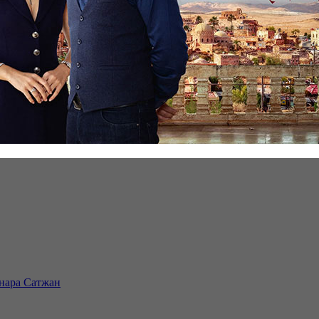
инара Сатжан