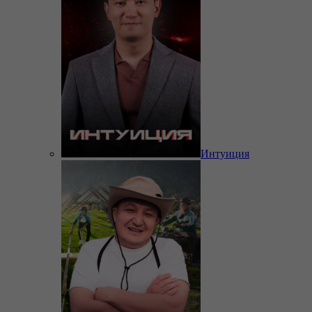
Интуиция