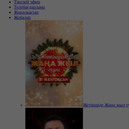
Тікелей эфир
Телебағдарлама
Жаңалықтар
Жобалар
Жетіншіде Жаңа жыл т