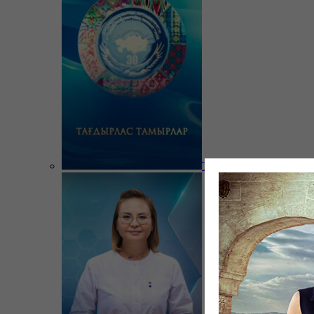
Тағдырлас тамырлар