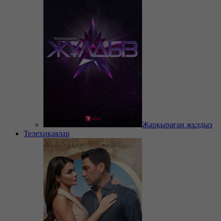
Жарқыраған жұлдыз
Телехикаялар