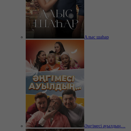
Алыс шаһар
Әңгімесі ауылдың…