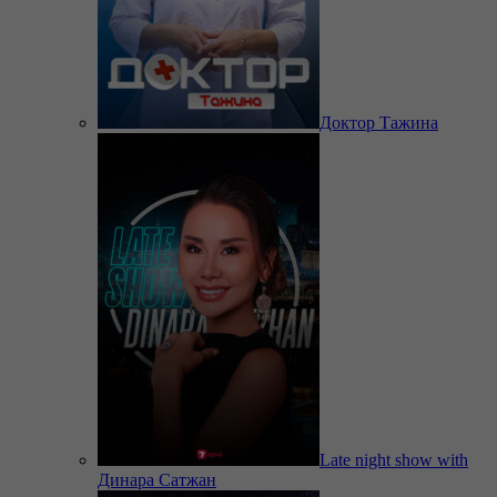
Доктор Тажина
Late night show with
Динара Сатжан