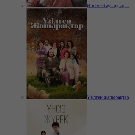
Әңгімесі ауылдың…
Үзілген жапырақтар