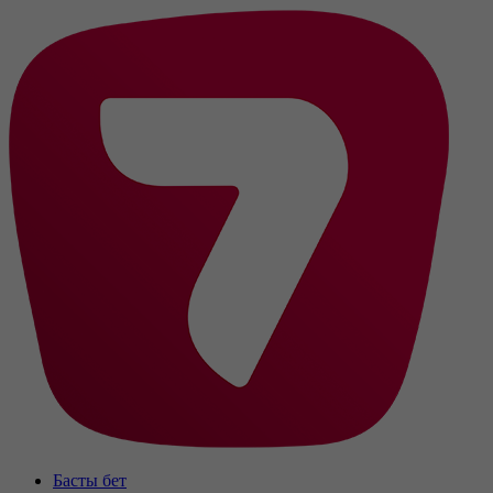
Басты бет