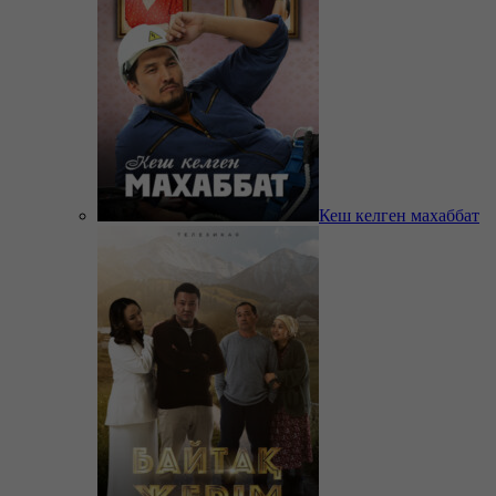
Кеш келген махаббат