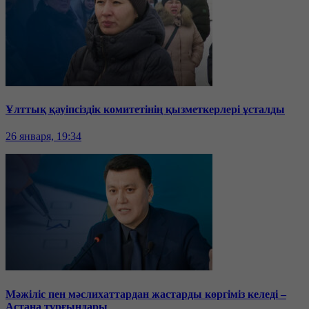
Ұлттық қауіпсіздік комитетінің қызметкерлері ұсталды
26 января, 19:34
Мәжіліс пен мәслихаттардан жастарды көргіміз келеді –
Астана тұрғындары