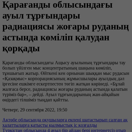
Қарағанды облысындағы
ауыл тұрғындары
радиациясы жоғары руданың
астында көміліп қалудан
қорқады
Қарағанды облысындағы Ащысу ауылының тұрғындары тау
болып үйілген мыс концентратының шаңына көміліп,
тұншығып жатыр. Өйткені кен орнынан шыққан мыс рудасын
«Қазақмыс» корпорациясының жұмысшылары ауылдың дәл
іргесіне ешкімге ескертпестен төгіп жатқан көрінеді. «Бұлай
жалғаса берсе, радиациясы жоғары руданың астында қалатын
түріміз бар», – дейді. Ауыл тұрғындарының жан-айқайын
өңірдегі тілшіміз тыңдап қайтты.
Четверг, 29 сентября 2022, 19:50
Ақтөбе облысында оқушыларға екпені шатастырып салған ақ
халаттыларға қатысты қылмыстық іс қозғалды
Түркістан облысында 4 ауыл бір айдан бері интернетсіз отыр