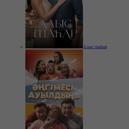
Алыс шаһар