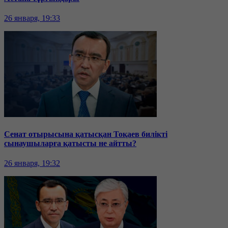
26 января, 19:33
Сенат отырысына қатысқан Тоқаев билікті
сынаушыларға қатысты не айтты?
26 января, 19:32