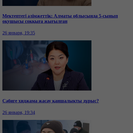
Мектептегі әлімжеттік: Алматы облысында 5-сынып
оқушысы соққыға жығылған
26 января, 19:35
Сәбиге хиджама жасау қаншалықты дұрыс?
26 января, 19:34