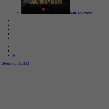
Байтақ жерім
ru
Жобалар
.
AIBAT