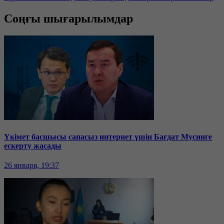
Соңғы шығарылымдар
Үкімет басшысы сапасыз интернет үшін Бағдат Мусинге
ескерту жасады
26 января, 19:37