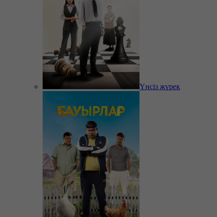
Үнсіз жүрек