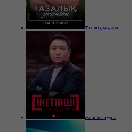
Тазалық уақыты
Жетінші студия