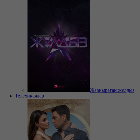
Жарқыраған жұлдыз
Телехикаялар