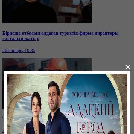
Бірнеше отбасын алдаған туристік фирма директоры
сотталып жатыр
26 января, 19:36
×
Таразда ТЭЦ қызметкерлері жалақы көтеруді талап етті
26 января, 19:36