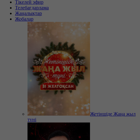
Тікелей эфир
Телебағдарлама
Жаңалықтар
Жобалар
Жетіншіде Жаңа жыл
түні