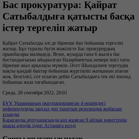
Бас прокуратура: Қайрат
Сатыбалдыға қатысты басқа
істер тергеліп жатыр
Қайрат Сатыбалды әлі де бірнеше бап бойынша тергеліп
жатыр. Бұл туралы бүгін мәжілісте Бас прокурордың
орынбасары мәлімдеді. Яғни, жуырда ғана 6 жылға бас
бостандығынан айырылған Назарбаевтың немере інісі тағы
бірнеше жыл арқалауы мүмкін. Әсет Шындалиев тергеудің
нақты қандай баптар бойынша жүргізіліп жатқанын атаған
жоқ. Белгілісі, сот осыған дейін Сатыбалдыға тек екі эпизод
бойынша жаза тағайындаған.
Среда, 28 сентября 2022, 20:01
БҰҰ Украинаның оккупацияланған 4 өңіріндегі
референдумды заңсыз деп танитын резолюция жобасын
ұсынды
Қарағанды ауруханасында көз жұмған 9 айлық нәрестенің
анасы әділдік іздеп Астанаға келді
Соңғы шығарылымдар