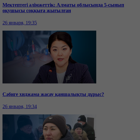
Мектептегі әлімжеттік: Алматы облысында 5-сынып
оқушысы соққыға жығылған
26 января, 19:35
Сәбиге хиджама жасау қаншалықты дұрыс?
26 января, 19:34