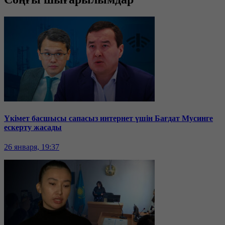
Үкімет басшысы сапасыз интернет үшін Бағдат Мусинге
ескерту жасады
26 января, 19:37