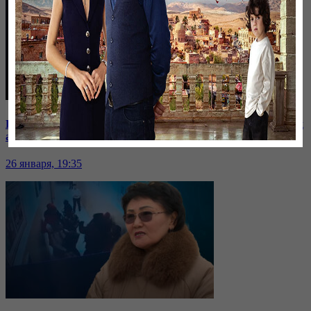
Баспанасын ала алмай жүрген бір топ шымкенттік әкімдік
алдына түнеуге келді
26 января, 19:35