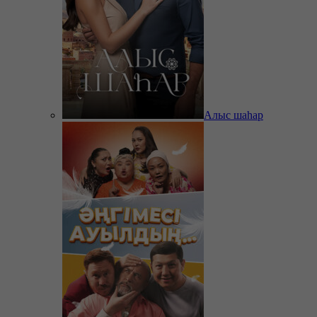
Алыс шаһар