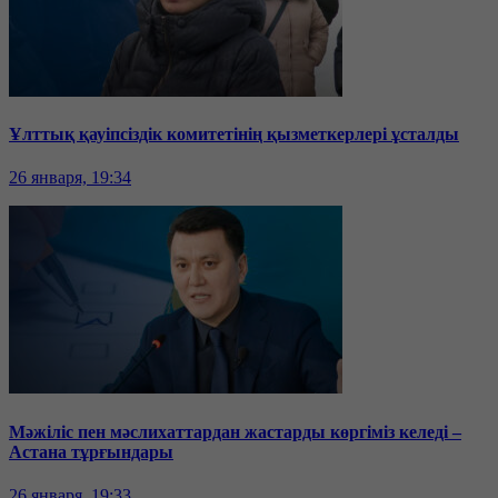
Ұлттық қауіпсіздік комитетінің қызметкерлері ұсталды
26 января, 19:34
Мәжіліс пен мәслихаттардан жастарды көргіміз келеді –
Астана тұрғындары
26 января, 19:33