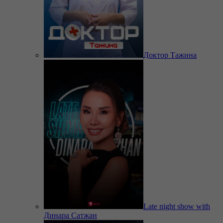
Доктор Тажина
Late night show with
Динара Сатжан