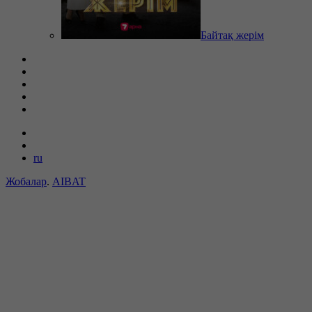
Байтақ жерім
ru
Жобалар
.
AIBAT