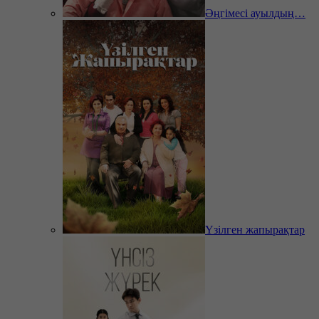
Әңгімесі ауылдың…
Үзілген жапырақтар