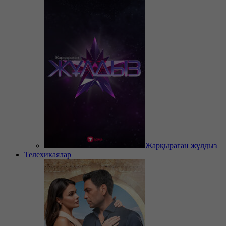
Жарқыраған жұлдыз
Телехикаялар