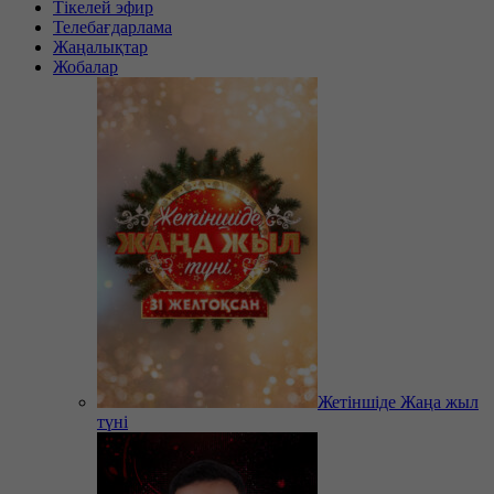
Тікелей эфир
Телебағдарлама
Жаңалықтар
Жобалар
Жетіншіде Жаңа жыл
түні