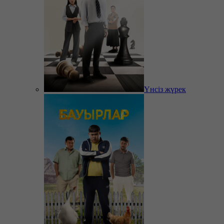
Үнсіз жүрек