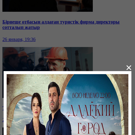
Бірнеше отбасын алдаған туристік фирма директоры
сотталып жатыр
26 января, 19:36
×
Таразда ТЭЦ қызметкерлері жалақы көтеруді талап етті
26 января, 19:36