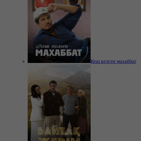
Кеш келген махаббат