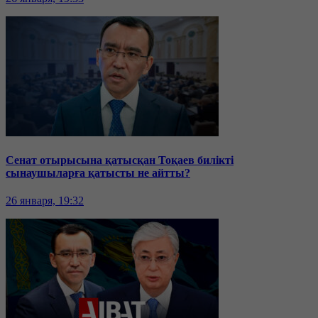
Сенат отырысына қатысқан Тоқаев билікті
сынаушыларға қатысты не айтты?
26 января, 19:32