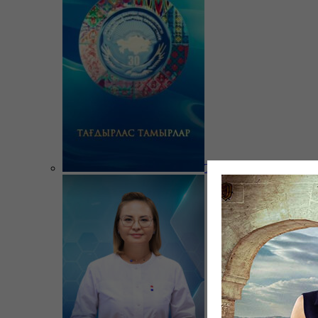
Тағдырлас тамырлар