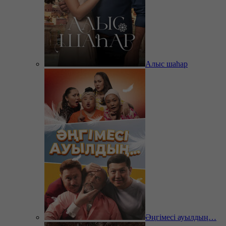
Алыс шаһар
Әңгімесі ауылдың…