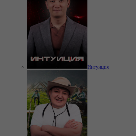
Интуиция