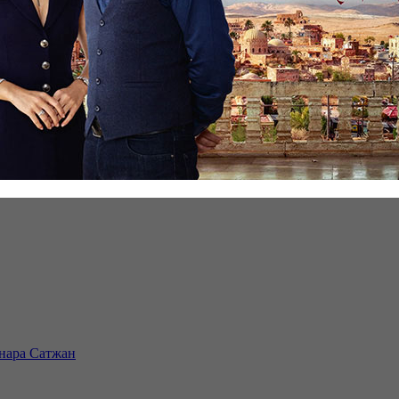
инара Сатжан