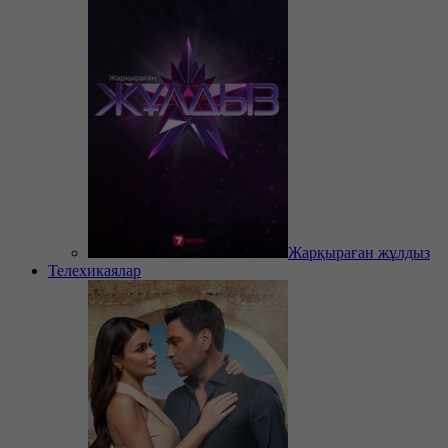
Жарқыраған жұлдыз
Телехикаялар