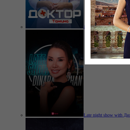
Доктор Тажина
Late night show with Д