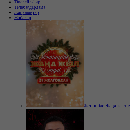
Тікелей эфир
Телебағдарлама
Жаңалықтар
Жобалар
Жетіншіде Жаңа жыл т