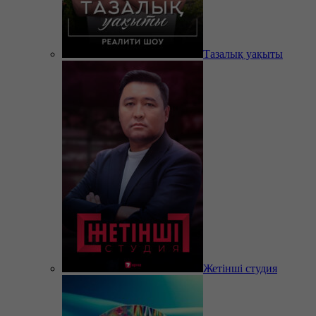
Тазалық уақыты
Жетінші студия