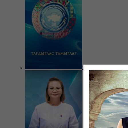
Тағдырлас тамырлар