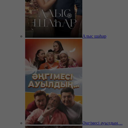
Алыс шаһар
Әңгімесі ауылдың…