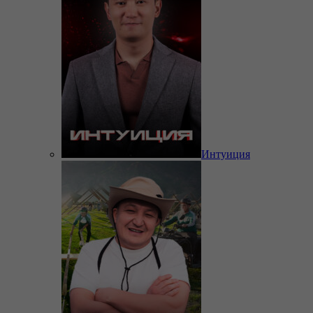
Интуиция