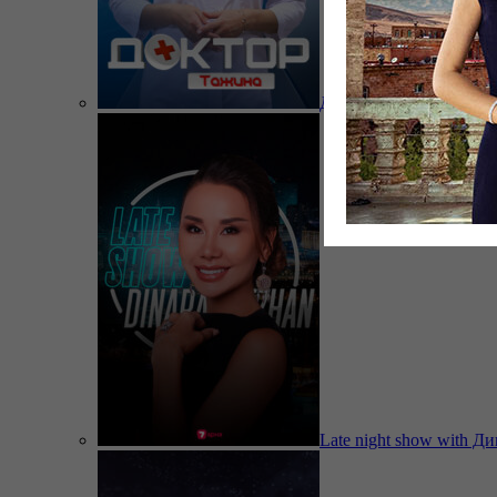
Доктор Тажина
Late night show with Д