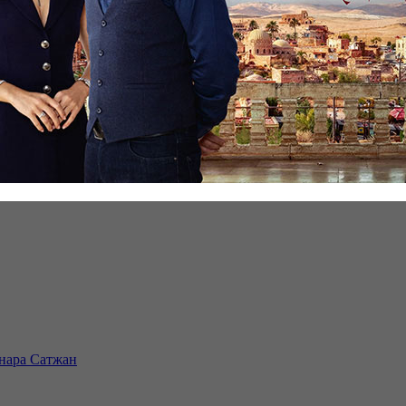
инара Сатжан