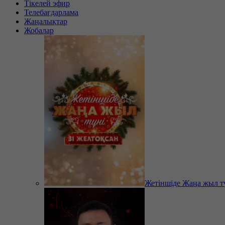
Тікелей эфир
Телебағдарлама
Жаңалықтар
Жобалар
Жетіншіде Жаңа жыл т