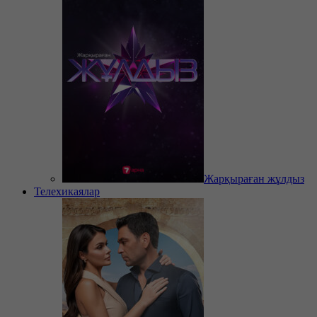
Жарқыраған жұлдыз
Телехикаялар