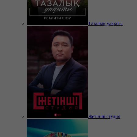
Тазалық уақыты
Жетінші студия