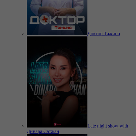
Доктор Тажина
Late night show with
Динара Сатжан