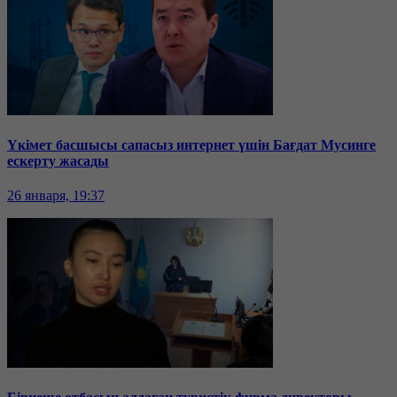
Үкімет басшысы сапасыз интернет үшін Бағдат Мусинге
ескерту жасады
26 января, 19:37