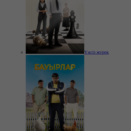
Үнсіз жүрек