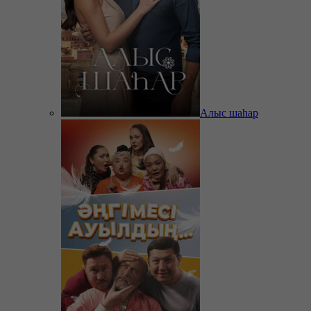
Алыс шаһар