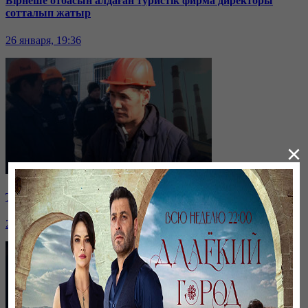
Бірнеше отбасын алдаған туристік фирма директоры
сотталып жатыр
26 января, 19:36
×
Таразда ТЭЦ қызметкерлері жалақы көтеруді талап етті
26 января, 19:36