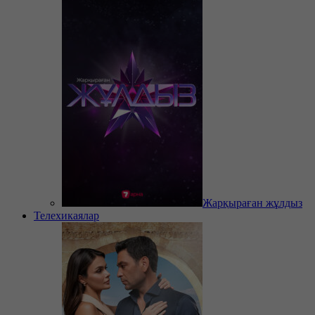
Жарқыраған жұлдыз
Телехикаялар