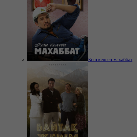
Кеш келген махаббат