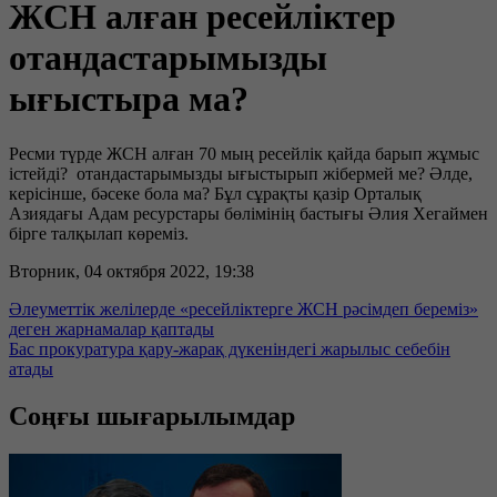
ЖСН алған ресейліктер
отандастарымызды
ығыстыра ма?
Ресми түрде ЖСН алған 70 мың ресейлік қайда барып жұмыс
істейді? отандастарымызды ығыстырып жібермей ме? Әлде,
керісінше, бәсеке бола ма? Бұл сұрақты қазір Орталық
Азиядағы Адам ресурстары бөлімінің бастығы Әлия Хегаймен
бірге талқылап көреміз.
Вторник, 04 октября 2022, 19:38
Әлеуметтік желілерде «ресейліктерге ЖСН рәсімдеп береміз»
деген жарнамалар қаптады
Бас прокуратура қару-жарақ дүкеніндегі жарылыс себебін
атады
Соңғы шығарылымдар