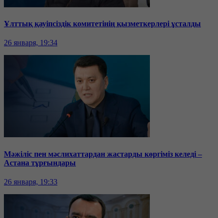
Ұлттық қауіпсіздік комитетінің қызметкерлері ұсталды
26 января, 19:34
Мәжіліс пен мәслихаттардан жастарды көргіміз келеді –
Астана тұрғындары
26 января, 19:33