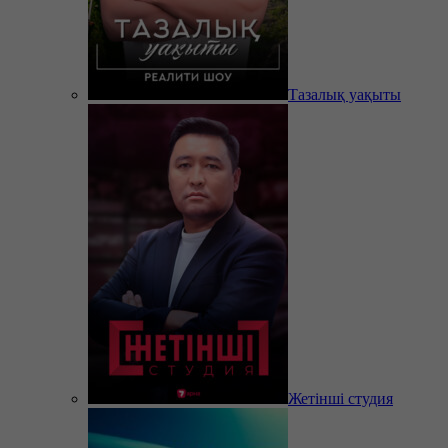
Тазалық уақыты
Жетінші студия