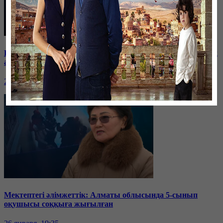
Баспанасын ала алмай жүрген бір топ шымкенттік әкімдік
алдына түнеуге келді
26 января, 19:35
Мектептегі әлімжеттік: Алматы облысында 5-сынып
оқушысы соққыға жығылған