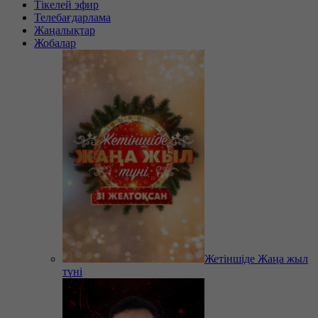
Тікелей эфир
Телебағдарлама
Жаңалықтар
Жобалар
Жетіншіде Жаңа жыл
түні