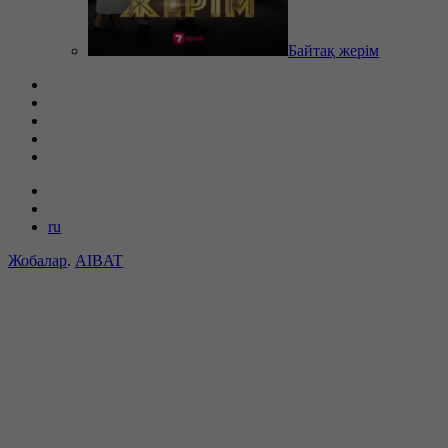
Байтақ жерім
ru
Жобалар
.
AIBAT