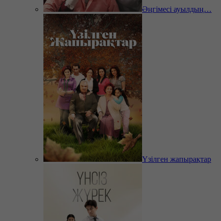
Әңгімесі ауылдың…
Үзілген жапырақтар