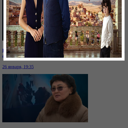
Баспанасын ала алмай жүрген бір топ шымкенттік әкімдік
алдына түнеуге келді
26 января, 19:35