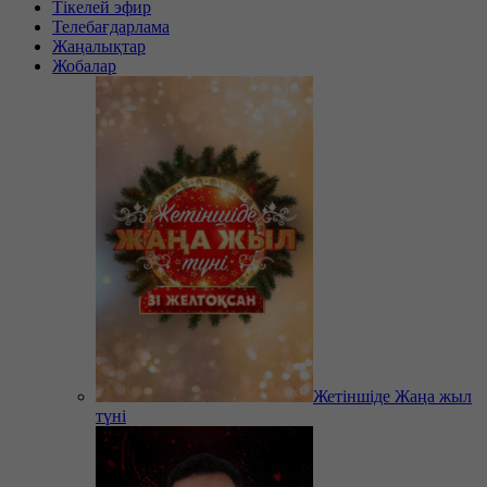
Тікелей эфир
Телебағдарлама
Жаңалықтар
Жобалар
Жетіншіде Жаңа жыл
түні