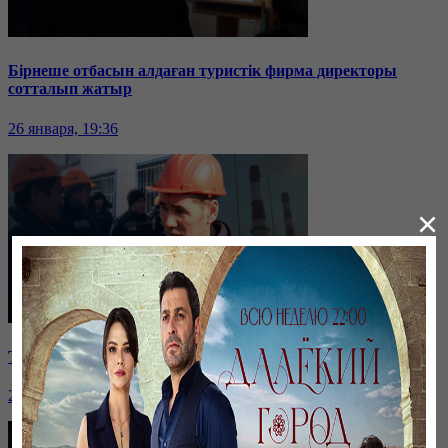
Бірнеше отбасын алдаған туристік фирма директоры
сотталып жатыр
26 января, 19:36
×
Таразда ТЭЦ қызметкерлері жалақы көтеруді талап етті
26 января, 19:36