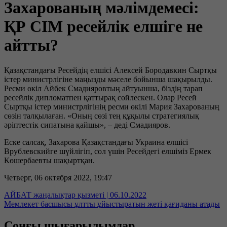
Захарованың мәлімдемесі:
ҚР СІМ ресейлік елшіге не
айтты?
Қазақстандағы Ресейдің елшісі Алексей Бородавкин Сыртқы
істер министрлігіне маңызды мәселе бойынша шақырылды.
Ресми өкіл Айбек Смадияровтың айтуынша, біздің тарап
ресейлік дипломатпен қаттырақ сөйлескен. Олар Ресей
Сыртқы істер министрлігінің ресми өкілі Мария Захарованың
сөзін талқылаған. «Оның сөзі тең құқылы стратегиялық
әріптестік сипатына қайшы», – деді Смадияров.
Еске салсақ, Захарова Қазақстандағы Украина елшісі
Врублевскийге шүйлігіп, сол үшін Ресейдегі елшіміз Ермек
Көшербаевты шақыртқан.
Четверг, 06 октября 2022, 19:47
АЙБАТ жаңалықтар қызметі | 06.10.2022
Мемлекет басшысы ұлтты ұйыстыратын жеті қағиданы атады
Соңғы шығарылымдар