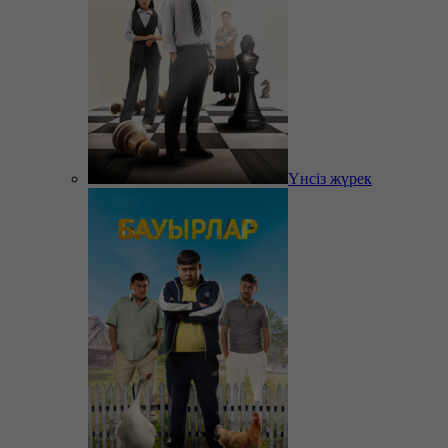
Үнсіз жүрек