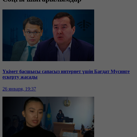
Үкімет басшысы сапасыз интернет үшін Бағдат Мусинге
ескерту жасады
26 января, 19:37