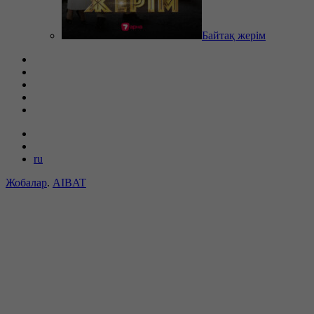
Байтақ жерім
ru
Жобалар
.
AIBAT