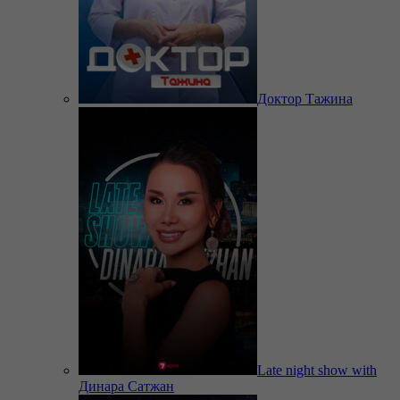
Доктор Тажина
Late night show with
Динара Сатжан