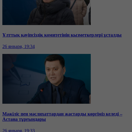
Ұлттық қауіпсіздік комитетінің қызметкерлері ұсталды
26 января, 19:34
Мәжіліс пен мәслихаттардан жастарды көргіміз келеді –
Астана тұрғындары
26 января, 19:33