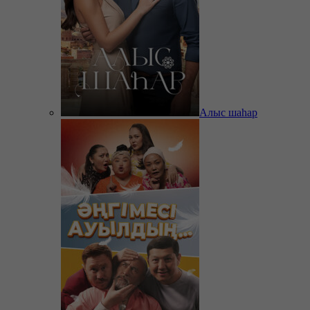
Алыс шаһар