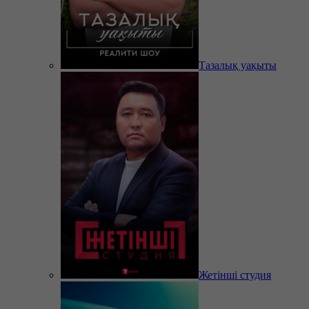
Тазалық уақыты
Жетінші студия