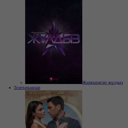
Жарқыраған жұлдыз
Телехикаялар