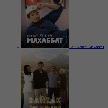
Кеш келген махаббат