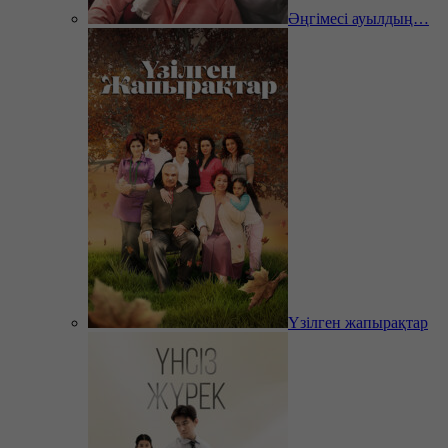
Әңгімесі ауылдың…
Үзілген жапырақтар