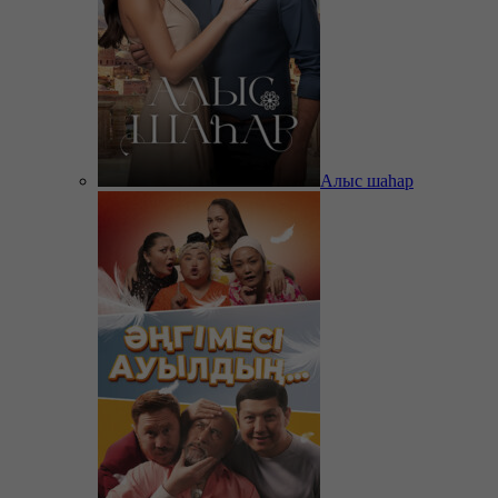
Алыс шаһар