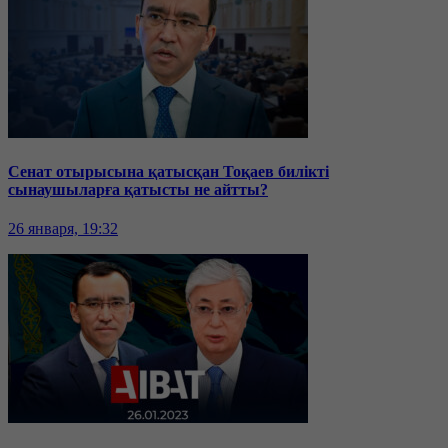
Сенат отырысына қатысқан Тоқаев билікті
сынаушыларға қатысты не айтты?
26 января, 19:32