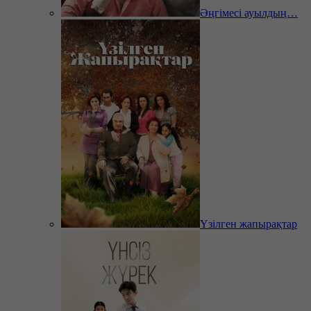
Әңгімесі ауылдың…
Үзілген жапырақтар