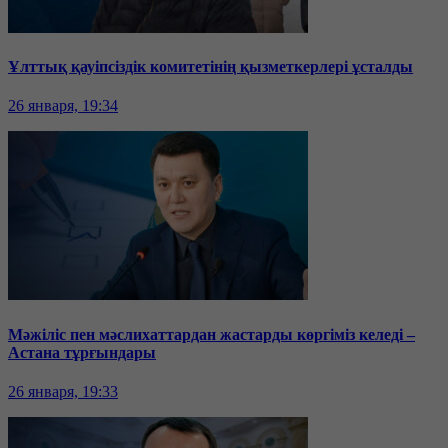
Ұлттық қауіпсіздік комитетінің қызметкерлері ұсталды
26 января, 19:34
Мәжіліс пен мәслихаттардан жастарды көргіміз келеді –
Астана тұрғындары
26 января, 19:33