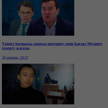
Үкімет басшысы сапасыз интернет үшін Бағдат Мусинге
ескерту жасады
26 января, 19:37