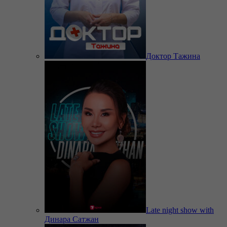
Доктор Тажина
Late night show with
Динара Сатжан