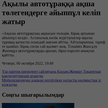
Ақылы автотұраққа ақша
төлегендерге айыппұл келіп
жатыр
«Ақылы автотұрақтың ақшасын төледім. Бірақ артынан
айыппұл келді». Астаналық көлік жүргізушілер ақылы
тұраққа қатысты осындай шағым айтты. Айтуларынша, тариф
те қымбат. Бірақ соған сай қызмет жоқ. Тілшіміз Жансұлу
Жиенқұл автотұрақтарды аралап, біраз нәрсені анықтап
қайтты.
Четверг, 06 октября 2022, 19:49
Үш партия президент сайлауына Қасым-Жомарт Тоқаевтың
кандидатурасын ұсынды
Мобилизациядан қашқан ресейлікке қатысты қылмыстық іс
қозғалды
Соңғы шығарылымдар