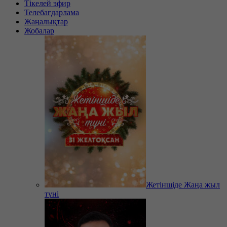
Тікелей эфир
Телебағдарлама
Жаңалықтар
Жобалар
Жетіншіде Жаңа жыл
түні