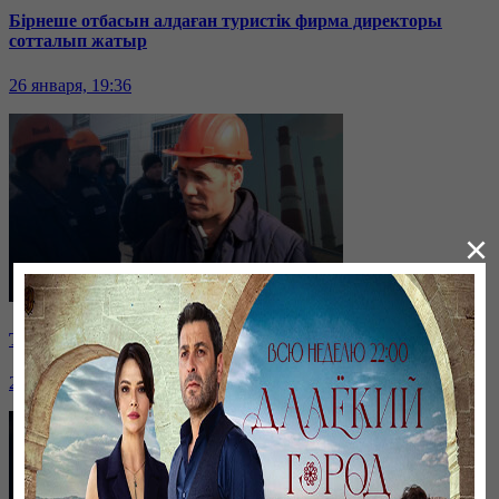
Бірнеше отбасын алдаған туристік фирма директоры
сотталып жатыр
26 января, 19:36
×
Таразда ТЭЦ қызметкерлері жалақы көтеруді талап етті
26 января, 19:36