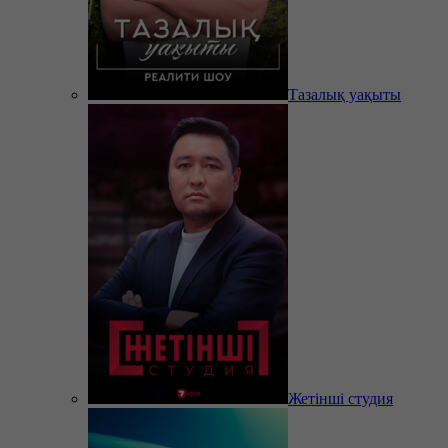
Тазалық уақыты
Жетінші студия