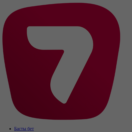
Басты бет