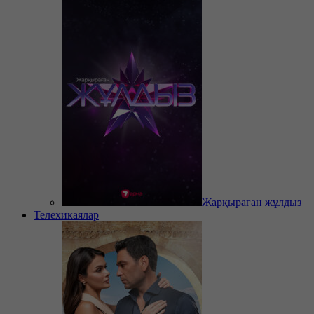
Жарқыраған жұлдыз
Телехикаялар