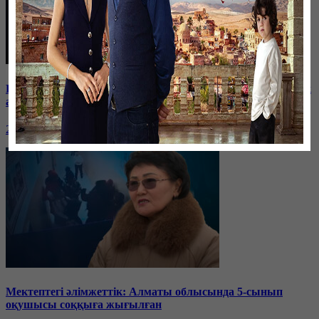
Баспанасын ала алмай жүрген бір топ шымкенттік әкімдік
алдына түнеуге келді
26 января, 19:35
Мектептегі әлімжеттік: Алматы облысында 5-сынып
оқушысы соққыға жығылған