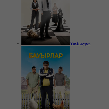
Үнсіз жүрек