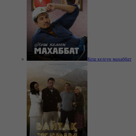
Кеш келген махаббат