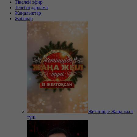
Тікелей эфир
Телебағдарлама
Жаңалықтар
Жобалар
Жетіншіде Жаңа жыл
түні