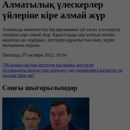
Алматылық үлескерлер
үйлеріне кіре алмай жүр
Алматыда мемлекеттік бағдарламамен үй алған үлескерлер
пәтеріне кіре алмай жүр. Құжаттарды дер кезінде өткізіп,
ақшасын да «құйдық» дегендер құрылыстың баяу жүріп
жатқанына наразы.
Пятница, 07 октября 2022, 19:54
700 қазақстандық шетелде құлдыққа жегілген
Астанадағы басқосулар әлемдегі дау-дамайларға қатысты оң
нәтиже бере ме?
Соңғы шығарылымдар