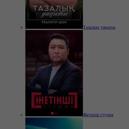
Тазалық уақыты
Жетінші студия