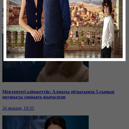
Баспанасын ала алмай жүрген бір топ шымкенттік әкімдік
алдына түнеуге келді
26 января, 19:35
Мектептегі әлімжеттік: Алматы облысында 5-сынып
оқушысы соққыға жығылған
26 января, 19:35