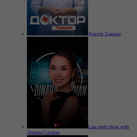
Доктор Тажина
Late night show with
Динара Сатжан