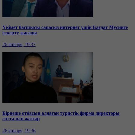
Үкімет басшысы сапасыз интернет үшін Бағдат Мусинге
ескерту жасады
26 января, 19:37
Бірнеше отбасын алдаған туристік фирма директоры
сотталып жатыр
26 января, 19:36