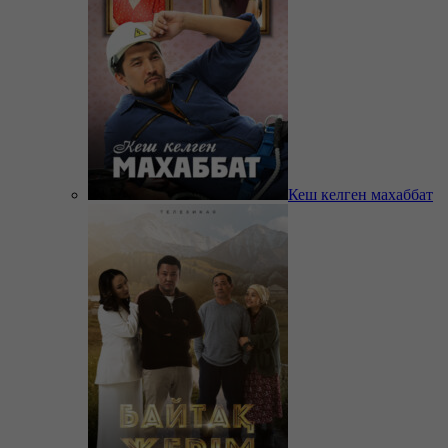
Кеш келген махаббат