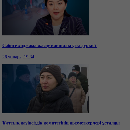
Сәбиге хиджама жасау қаншалықты дұрыс?
26 января, 19:34
Ұлттық қауіпсіздік комитетінің қызметкерлері ұсталды