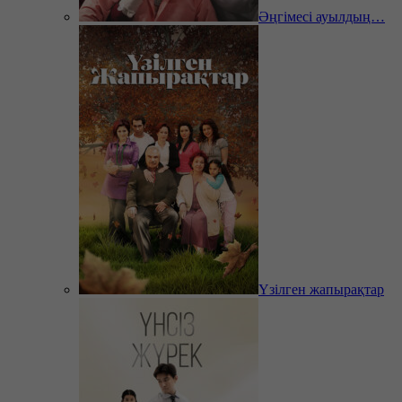
Әңгімесі ауылдың…
Үзілген жапырақтар