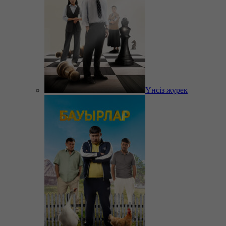
Үнсіз жүрек