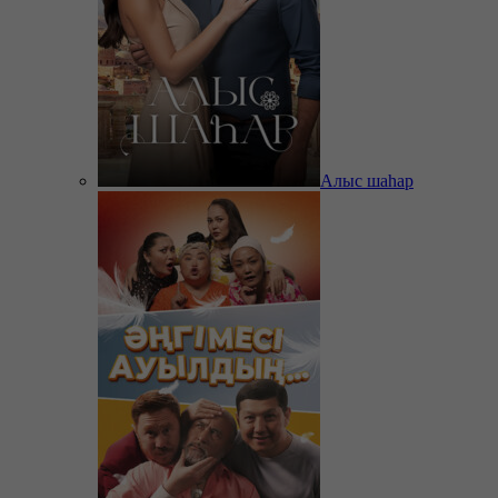
Алыс шаһар