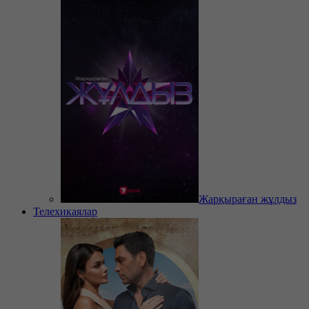
Жарқыраған жұлдыз
Телехикаялар