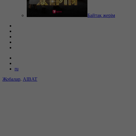
Байтақ жерім
ru
Жобалар
.
AIBAT