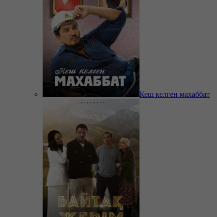
Кеш келген махаббат