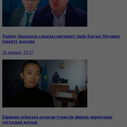
Үкімет басшысы сапасыз интернет үшін Бағдат Мусинге
ескерту жасады
26 января, 19:37
Бірнеше отбасын алдаған туристік фирма директоры
сотталып жатыр