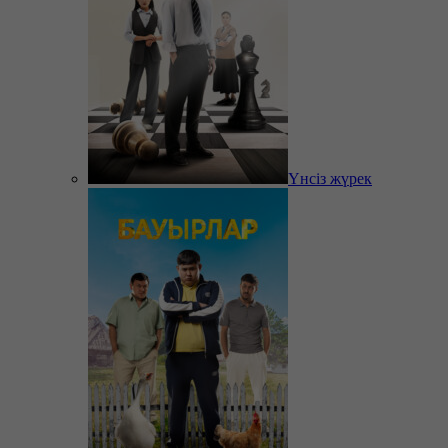
Үнсіз жүрек