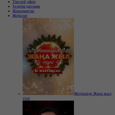
Тікелей эфир
Телебағдарлама
Жаңалықтар
Жобалар
Жетіншіде Жаңа жыл
түні