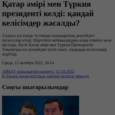
Қатар әмірі мен Түркия
президенті келді: қандай
келісімдер жасалды?
Алдағы үш күнде Астанада халықаралық деңгейдегі
басқосулар өтеді. Мәртебелі меймандардың алды елімізге келе
бастады. Бүгін Қатар әмірі мен Түркия Президентін
Тоқаевтың өзі әуежайдан күтіп алып, Ақордада келіссөздер
жүргізді.
Среда, 12 октября 2022, 20:14
АЙБАТ жаңалықтар қызметі | 12.10.2022
Қ.Тоқаев президенттікке үміткер ретінде тіркелді
Соңғы шығарылымдар