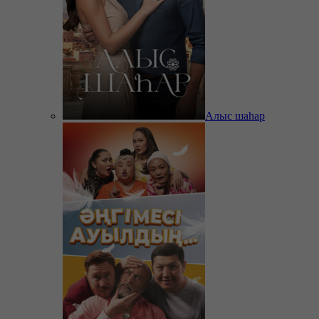
Алыс шаһар