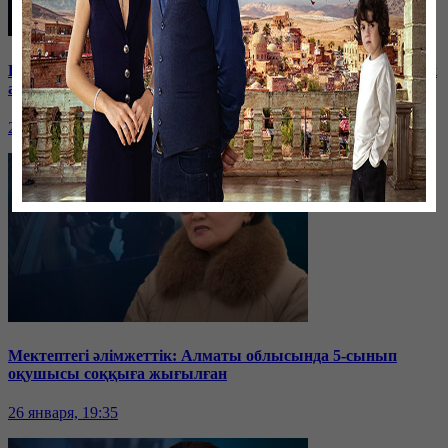
Баспанасын ала алмай жүрген бір топ шымкенттік әкімдік
алдына түнеуге келді
26 января, 19:35
Мектептегі әлімжеттік: Алматы облысында 5-сынып
оқушысы соққыға жығылған
26 января, 19:35