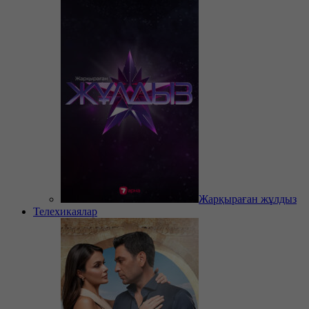
Жарқыраған жұлдыз
Телехикаялар