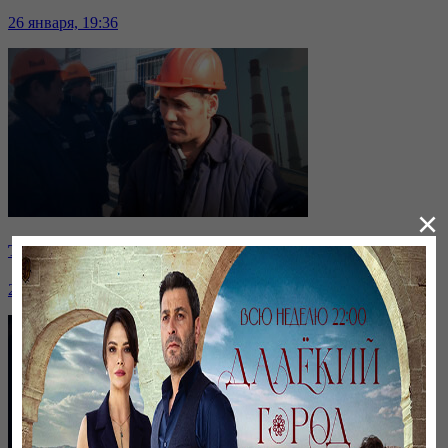
26 января, 19:36
×
Таразда ТЭЦ қызметкерлері жалақы көтеруді талап етті
26 января, 19:36