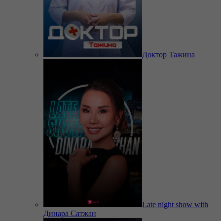
Доктор Тажина
Late night show with
Динара Сатжан