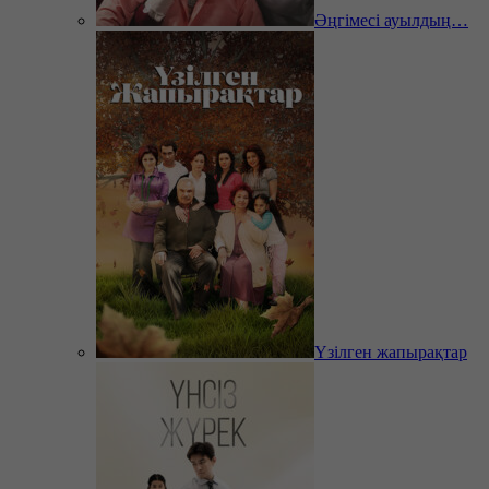
Әңгімесі ауылдың…
Үзілген жапырақтар