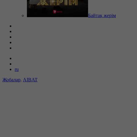
Байтақ жерім
ru
Жобалар
.
AIBAT