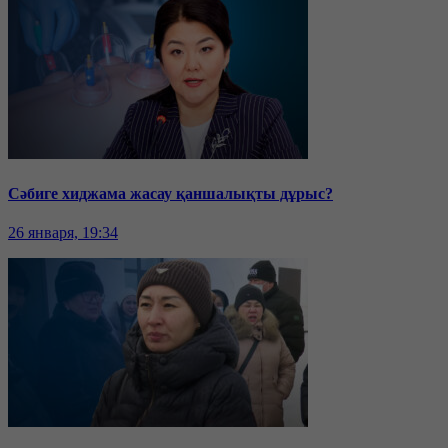
Сәбиге хиджама жасау қаншалықты дұрыс?
26 января, 19:34