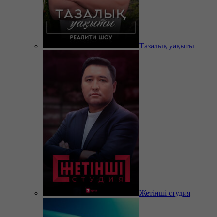
Тазалық уақыты
Жетінші студия