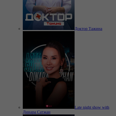
Доктор Тажина
Late night show with
Динара Сатжан