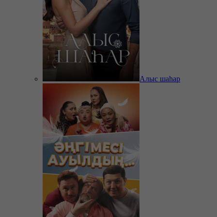
Алыс шаһар