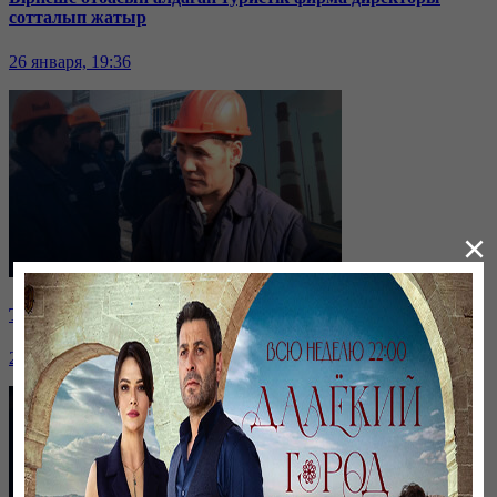
сотталып жатыр
26 января, 19:36
×
Таразда ТЭЦ қызметкерлері жалақы көтеруді талап етті
26 января, 19:36