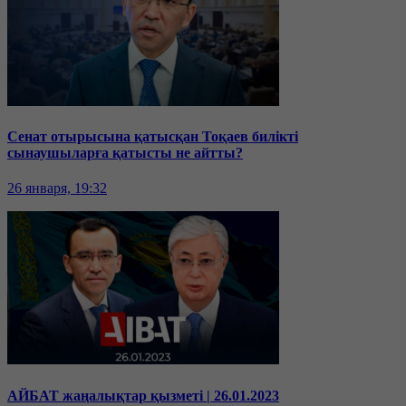
Сенат отырысына қатысқан Тоқаев билікті
сынаушыларға қатысты не айтты?
26 января, 19:32
АЙБАТ жаңалықтар қызметі | 26.01.2023