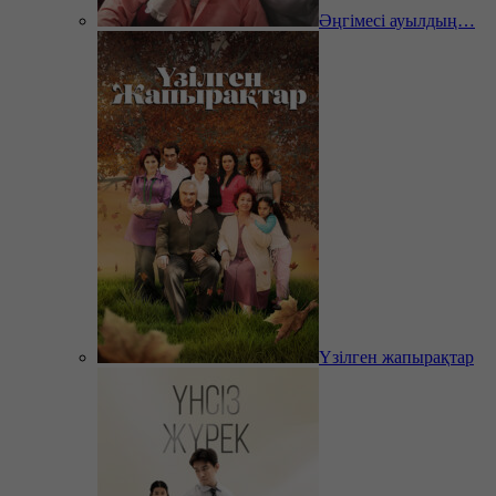
Әңгімесі ауылдың…
Үзілген жапырақтар