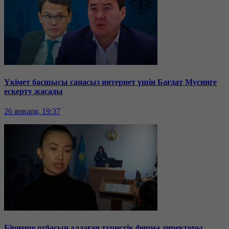
Үкімет басшысы сапасыз интернет үшін Бағдат Мусинге
ескерту жасады
26 января, 19:37
Бірнеше отбасын алдаған туристік фирма директоры