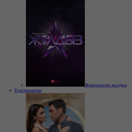
Жарқыраған жұлдыз
Телехикаялар