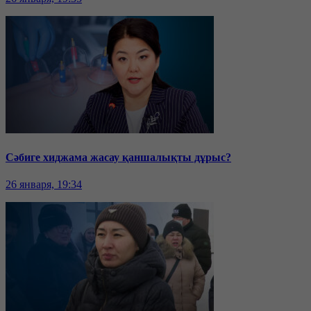
Сәбиге хиджама жасау қаншалықты дұрыс?
26 января, 19:34