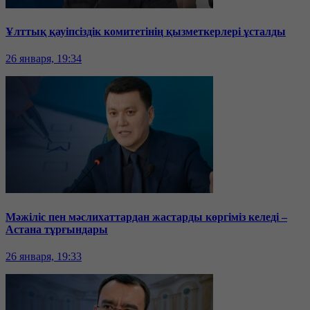
Ұлттық қауіпсіздік комитетінің қызметкерлері ұсталды
26 января, 19:34
Мәжіліс пен мәслихаттардан жастарды көргіміз келеді –
Астана тұрғындары
26 января, 19:33