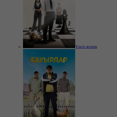
Үнсіз жүрек