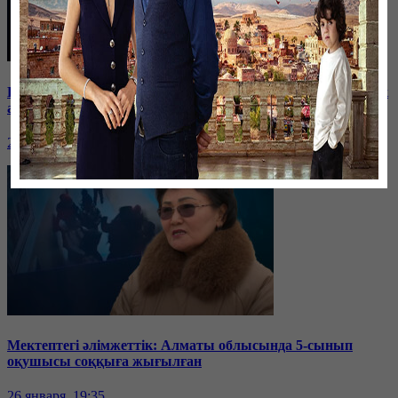
Баспанасын ала алмай жүрген бір топ шымкенттік әкімдік
алдына түнеуге келді
26 января, 19:35
Мектептегі әлімжеттік: Алматы облысында 5-сынып
оқушысы соққыға жығылған
26 января, 19:35