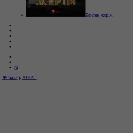
Байтақ жерім
ru
Жобалар
.
AIBAT