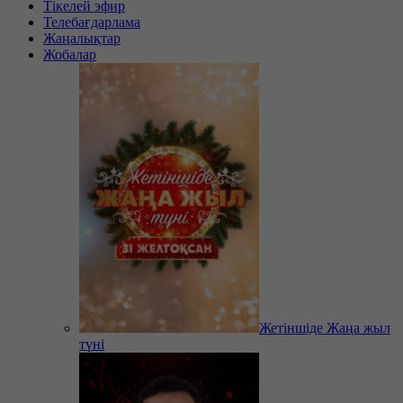
Тікелей эфир
Телебағдарлама
Жаңалықтар
Жобалар
Жетіншіде Жаңа жыл
түні