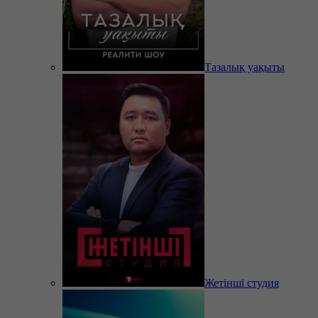
Тазалық уақыты
Жетінші студия