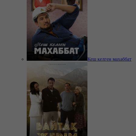
Кеш келген махаббат