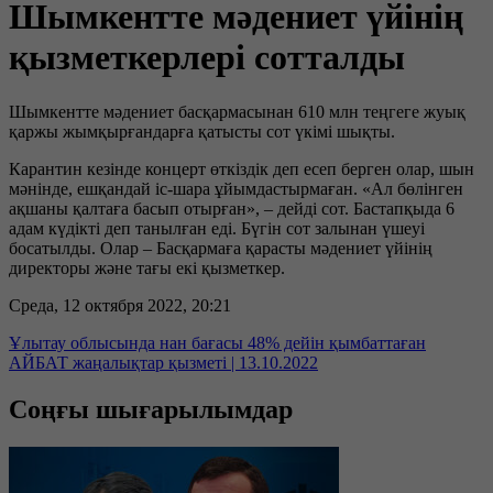
Шымкентте мәдениет үйінің
қызметкерлері сотталды
Шымкентте мәдениет басқармасынан 610 млн теңгеге жуық
қаржы жымқырғандарға қатысты сот үкімі шықты.
Карантин кезінде концерт өткіздік деп есеп берген олар, шын
мәнінде, ешқандай іс-шара ұйымдастырмаған. «Ал бөлінген
ақшаны қалтаға басып отырған», – дейді сот. Бастапқыда 6
адам күдікті деп танылған еді. Бүгін сот залынан үшеуі
босатылды. Олар – Басқармаға қарасты мәдениет үйінің
директоры және тағы екі қызметкер.
Среда, 12 октября 2022, 20:21
Ұлытау облысында нан бағасы 48% дейін қымбаттаған
АЙБАТ жаңалықтар қызметі | 13.10.2022
Соңғы шығарылымдар