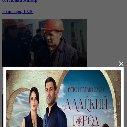
сотталып жатыр
26 января, 19:36
×
Таразда ТЭЦ қызметкерлері жалақы көтеруді талап етті
26 января, 19:36