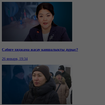
Сәбиге хиджама жасау қаншалықты дұрыс?
26 января, 19:34