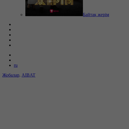
Байтақ жерім
ru
Жобалар
.
AIBAT