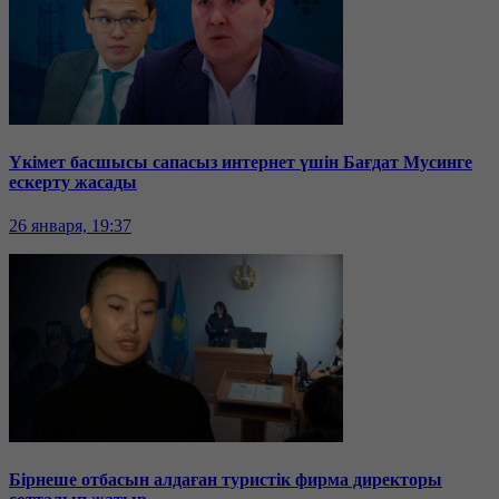
Үкімет басшысы сапасыз интернет үшін Бағдат Мусинге
ескерту жасады
26 января, 19:37
Бірнеше отбасын алдаған туристік фирма директоры