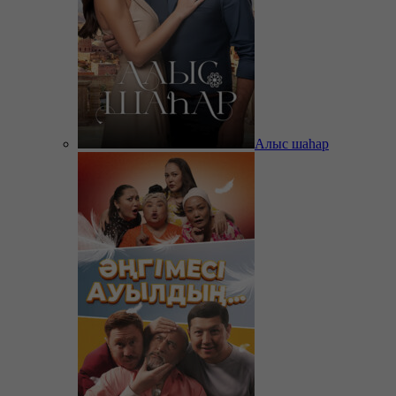
Алыс шаһар