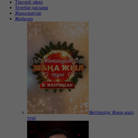
Тікелей эфир
Телебағдарлама
Жаңалықтар
Жобалар
Жетіншіде Жаңа жыл
түні