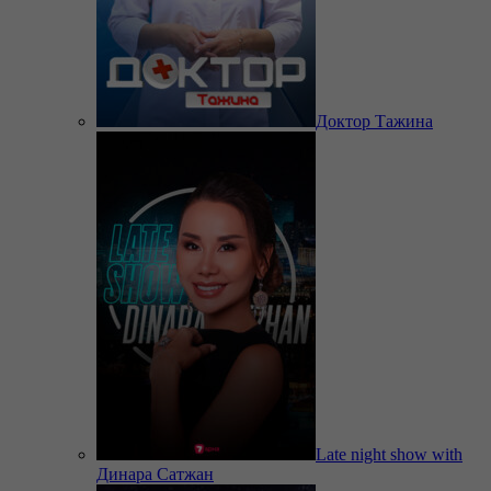
Доктор Тажина
Late night show with
Динара Сатжан