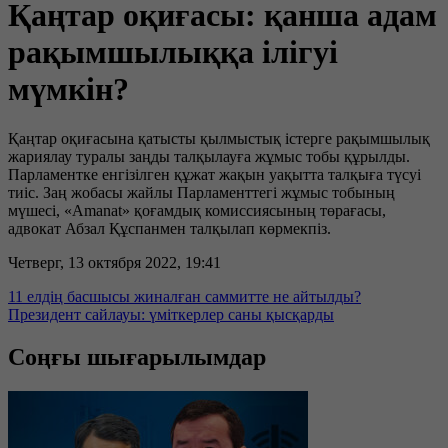
Қаңтар оқиғасы: қанша адам
рақымшылыққа ілігуі
мүмкін?
Қаңтар оқиғасына қатысты қылмыстық істерге рақымшылық
жариялау туралы заңды талқылауға жұмыс тобы құрылды.
Парламентке енгізілген құжат жақын уақытта талқыға түсуі
тиіс. Заң жобасы жайлы Парламенттегі жұмыс тобының
мүшесі, «Amanat» қоғамдық комиссиясының төрағасы,
адвокат Абзал Құспанмен талқылап көрмекпіз.
Четверг, 13 октября 2022, 19:41
11 елдің басшысы жиналған саммитте не айтылды?
Президент сайлауы: үміткерлер саны қысқарды
Соңғы шығарылымдар