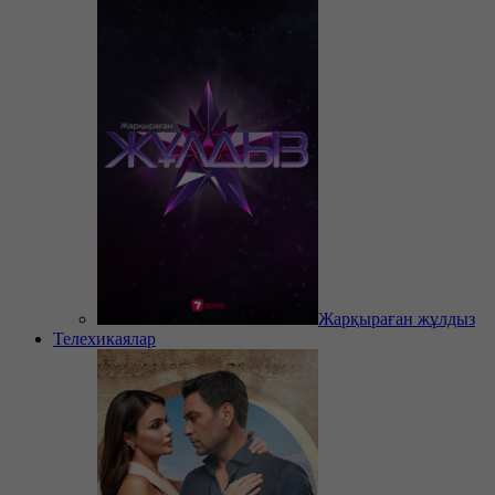
Жарқыраған жұлдыз
Телехикаялар