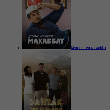
Кеш келген махаббат