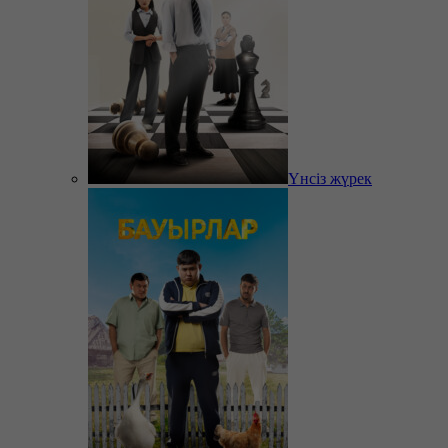
Үнсіз жүрек