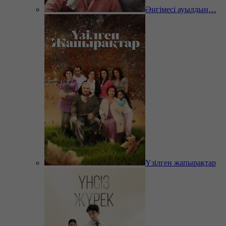
Әңгімесі ауылдың…
Үзілген жапырақтар