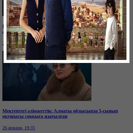
Баспанасын ала алмай жүрген бір топ шымкенттік әкімдік
алдына түнеуге келді
26 января, 19:35
Мектептегі әлімжеттік: Алматы облысында 5-сынып
оқушысы соққыға жығылған
26 января, 19:35