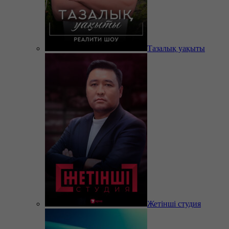
Тазалық уақыты
Жетінші студия